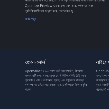
আরও পরিশীলিত করে তোলে। এটি মসৃণ সম্পাদনার জন্য একটি অন্তর্নির্মিত
Optimize Preview ওয়ার্কফ্লো যোগ করে, কর্মক্ষমতা এবং
প্রতিক্রিয়াশীলতা উন্নত করে, টাইমলাইন জু......
আরও পড়ুন
ওপেন-সোর্স
লাইসেন্
OpenShot™ ২০০৮ সালে তৈরি করা হয়েছিল, লিনাক্সের
OpenShot™ 
জন্য একটি মুক্ত, সহজ, ওপেন-সোর্স ভিডিও এডিটর তৈরি করার
এবং/অথবা প
প্রচেষ্টায়। এটি এখন লিনাক্স, ম্যাক, এবং উইন্ডোজে উপলব্ধ,
লাইসেন্সের শ
লক্ষ লক্ষ বার ডাউনলোড হয়েছে, এবং একটি প্রকল্প হিসেবে বৃদ্ধি
দ্বারা প্রক
পাচ্ছে!
পছন্দমতো) প