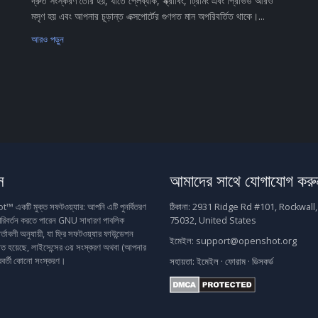
দ্রুত সংস্করণ তৈরি হয়, যাতে প্লেব্যাক, স্ক্রাবিং, ট্রিমিং এবং প্রিভিউ আরও
মসৃণ হয় এবং আপনার চূড়ান্ত এক্সপোর্টের গুণগত মান অপরিবর্তিত থাকে।...
আরও পড়ুন
স
আমাদের সাথে যোগাযোগ করু
একটি মুক্ত সফটওয়্যার: আপনি এটি পুনর্বিতরণ
ঠিকানা:
2931 Ridge Rd #101, Rockwall,
রিবর্তন করতে পারেন GNU সাধারণ পাবলিক
75032, United States
র্তাবলী অনুযায়ী, যা ফ্রি সফটওয়্যার ফাউন্ডেশন
ইমেইল:
support@openshot.org
াশিত হয়েছে, লাইসেন্সের ৩য় সংস্করণ অথবা (আপনার
রবর্তী কোনো সংস্করণ।
সহায়তা:
ইমেইল
·
ফোরাম
·
ডিসকর্ড