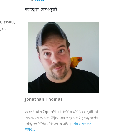
আমার সম্পর্কে
, giving
ree!
Jonathan Thomas
হ্যালো! আমি OpenShot ভিডিও এডিটরের স্রষ্টা, যা
লিনাক্স, ম্যাক, এবং উইন্ডোজের জন্য একটি মুক্ত, ওপেন-
সোর্স, নন-লিনিয়ার ভিডিও এডিটর।
আমার সম্পর্কে
আরও...