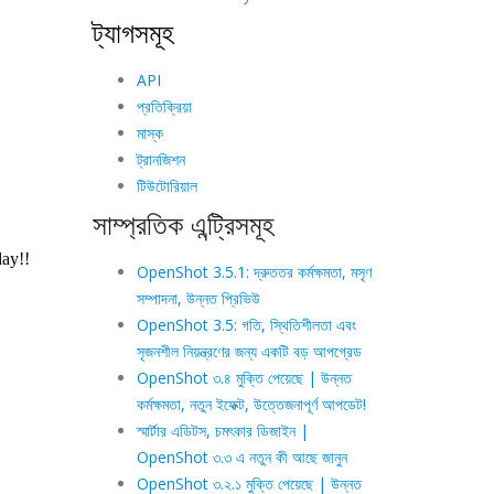
ট্যাগসমূহ
API
প্রতিক্রিয়া
মাস্ক
ট্রানজিশন
টিউটোরিয়াল
সাম্প্রতিক এন্ট্রিসমূহ
OpenShot 3.5.1: দ্রুততর কর্মক্ষমতা, মসৃণ
সম্পাদনা, উন্নত প্রিভিউ
OpenShot 3.5: গতি, স্থিতিশীলতা এবং
সৃজনশীল নিয়ন্ত্রণের জন্য একটি বড় আপগ্রেড
OpenShot ৩.৪ মুক্তি পেয়েছে | উন্নত
কর্মক্ষমতা, নতুন ইফেক্ট, উত্তেজনাপূর্ণ আপডেট!
স্মার্টার এডিটস, চমৎকার ডিজাইন |
OpenShot ৩.৩ এ নতুন কী আছে জানুন
OpenShot ৩.২.১ মুক্তি পেয়েছে | উন্নত