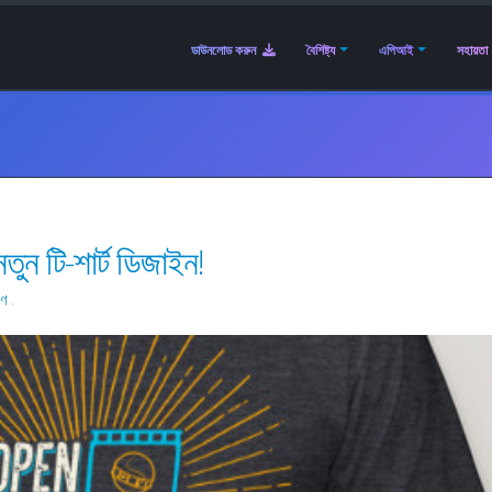
ডাউনলোড করুন
বৈশিষ্ট্য
এপিআই
সহায়তা
ুন টি-শার্ট ডিজাইন!
রণ
.