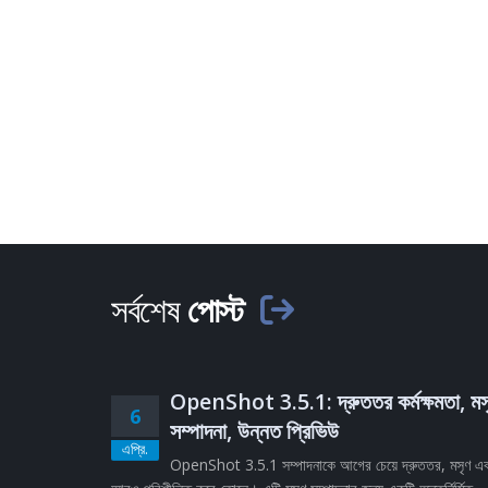
সর্বশেষ
পোস্ট
OpenShot 3.5.1: দ্রুততর কর্মক্ষমতা, মস
6
সম্পাদনা, উন্নত প্রিভিউ
এপ্রি.
OpenShot 3.5.1 সম্পাদনাকে আগের চেয়ে দ্রুততর, মসৃণ এ