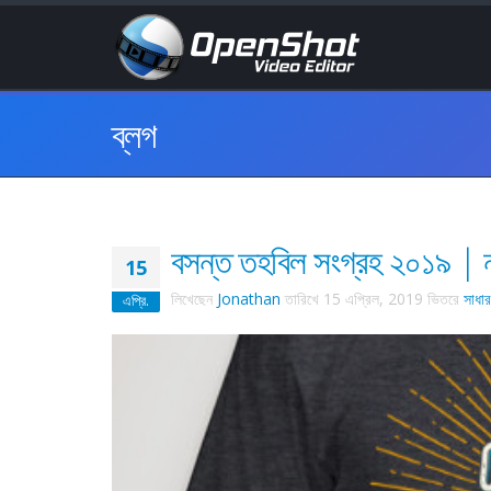
ব্লগ
বসন্ত তহবিল সংগ্রহ ২০১৯ | নত
15
লিখেছেন
Jonathan
তারিখে
15 এপ্রিল, 2019
ভিতরে
সাধা
এপ্রি.