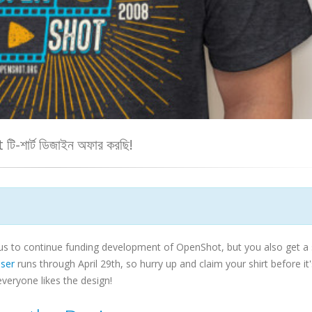
ি-শার্ট ডিজাইন অফার করছি!
us to continue funding development of OpenShot, but you also get a 
iser
runs through April 29th, so hurry up and claim your shirt before it
everyone likes the design!