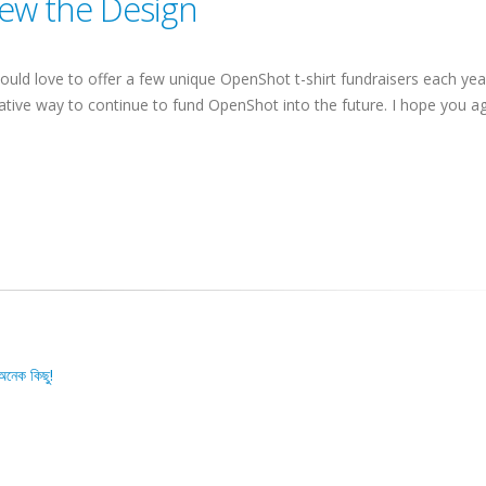
iew the Design
ould love to offer a few unique OpenShot t-shirt fundraisers each year
tive way to continue to fund OpenShot into the future. I hope you ag
অনেক কিছু!