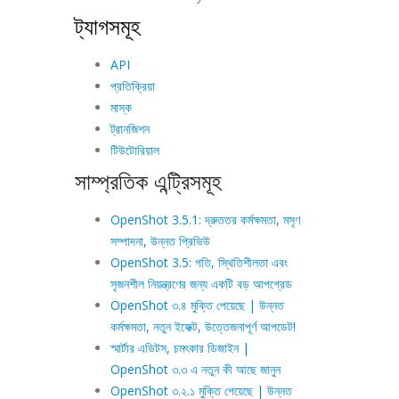
ট্যাগসমূহ
API
প্রতিক্রিয়া
মাস্ক
ট্রানজিশন
টিউটোরিয়াল
সাম্প্রতিক এন্ট্রিসমূহ
OpenShot 3.5.1: দ্রুততর কর্মক্ষমতা, মসৃণ
সম্পাদনা, উন্নত প্রিভিউ
OpenShot 3.5: গতি, স্থিতিশীলতা এবং
সৃজনশীল নিয়ন্ত্রণের জন্য একটি বড় আপগ্রেড
OpenShot ৩.৪ মুক্তি পেয়েছে | উন্নত
কর্মক্ষমতা, নতুন ইফেক্ট, উত্তেজনাপূর্ণ আপডেট!
স্মার্টার এডিটস, চমৎকার ডিজাইন |
OpenShot ৩.৩ এ নতুন কী আছে জানুন
OpenShot ৩.২.১ মুক্তি পেয়েছে | উন্নত