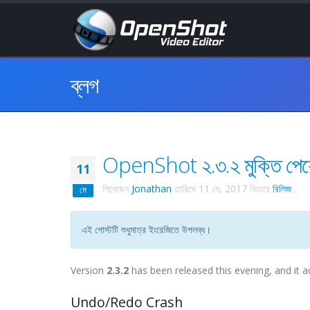
ব্লগ
OpenShot ২.৩.২ মুক্তি পেয়
11
লিখেছেন
Jonathan
তারিখে
11 মে, 2017
ভিতরে
রিলিজ
.
মে
এই পোস্টটি শুধুমাত্র ইংরেজিতে উপলব্ধ।
Version
2.3.2
has been released this evening, and it a
Undo/Redo Crash