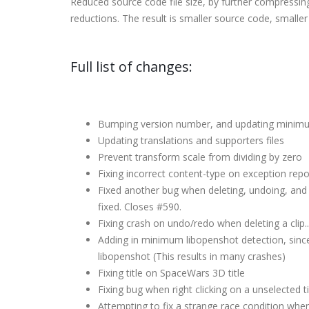
Reduced source code file size, by further compressi
reductions. The result is smaller source code, smaller
Full list of changes:
Bumping version number, and updating minimu
Updating translations and supporters files
Prevent transform scale from dividing by zero
Fixing incorrect content-type on exception repo
Fixed another bug when deleting, undoing, and the
fixed. Closes #590.
Fixing crash on undo/redo when deleting a clip.
Adding in minimum libopenshot detection, sinc
libopenshot (This results in many crashes)
Fixing title on SpaceWars 3D title
Fixing bug when right clicking on a unselected tim
Attempting to fix a strange race condition whe