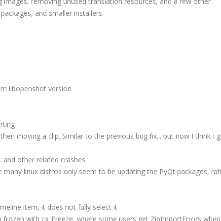
ng images, removing unused translation resources, and a few other
 packages, and smaller installers.
m libopenshot version
rting
n moving a clip. Similar to the previous bug fix... but now I think I g
.. and other related crashes.
e many linux distros only seem to be updating the PyQt packages, rat
eline item, it does not fully select it
n frozen with cx_Freeze, where some users get ZipImportErrors when 