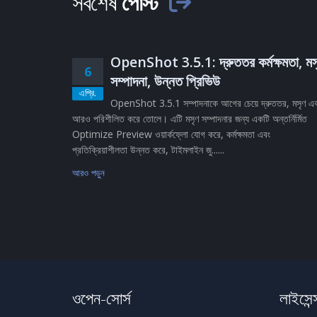
সর্বশেষ
পোস্ট
OpenShot 3.5.1: দ্রুততর কর্মক্ষমতা, মস
6
সম্পাদনা, উন্নত প্রিভিউ
এপ্রি.
OpenShot 3.5.1 সম্পাদনাকে আগের চেয়ে দ্রুততর, মসৃণ এ
আরও পরিশীলিত করে তোলে। এটি মসৃণ সম্পাদনার জন্য একটি অন্তর্নির্মিত
Optimize Preview ওয়ার্কফ্লো যোগ করে, কর্মক্ষমতা এবং
প্রতিক্রিয়াশীলতা উন্নত করে, টাইমলাইন জু......
আরও পড়ুন
ওপেন-সোর্স
লাইসেন্