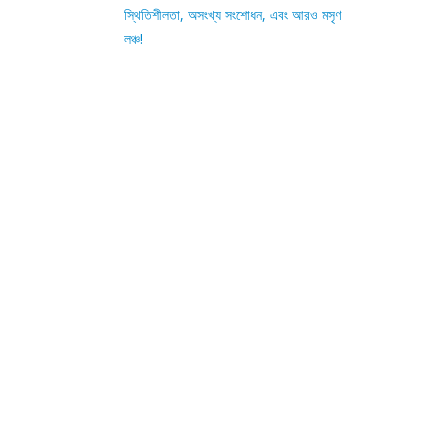
স্থিতিশীলতা, অসংখ্য সংশোধন, এবং আরও মসৃণ
লঞ্চ!