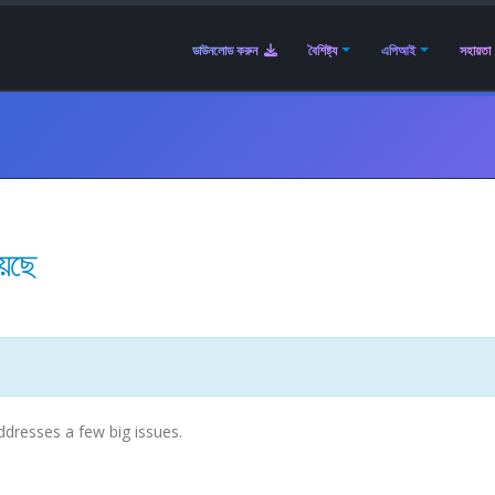
ডাউনলোড করুন
বৈশিষ্ট্য
এপিআই
সহায়তা
েছে
ddresses a few big issues.