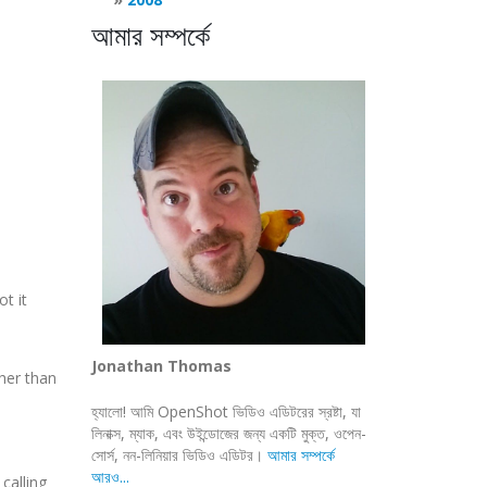
আমার সম্পর্কে
ot it
Jonathan Thomas
her than
হ্যালো! আমি OpenShot ভিডিও এডিটরের স্রষ্টা, যা
লিনাক্স, ম্যাক, এবং উইন্ডোজের জন্য একটি মুক্ত, ওপেন-
সোর্স, নন-লিনিয়ার ভিডিও এডিটর।
আমার সম্পর্কে
আরও...
calling