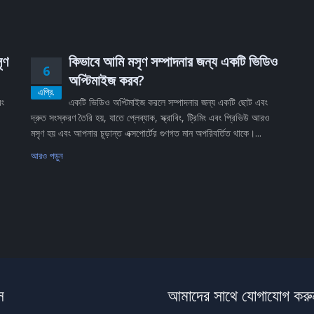
ৃণ
কিভাবে আমি মসৃণ সম্পাদনার জন্য একটি ভিডিও
6
অপ্টিমাইজ করব?
এপ্রি.
বং
একটি ভিডিও অপ্টিমাইজ করলে সম্পাদনার জন্য একটি ছোট এবং
দ্রুত সংস্করণ তৈরি হয়, যাতে প্লেব্যাক, স্ক্রাবিং, ট্রিমিং এবং প্রিভিউ আরও
মসৃণ হয় এবং আপনার চূড়ান্ত এক্সপোর্টের গুণগত মান অপরিবর্তিত থাকে।...
আরও পড়ুন
স
আমাদের সাথে যোগাযোগ করু