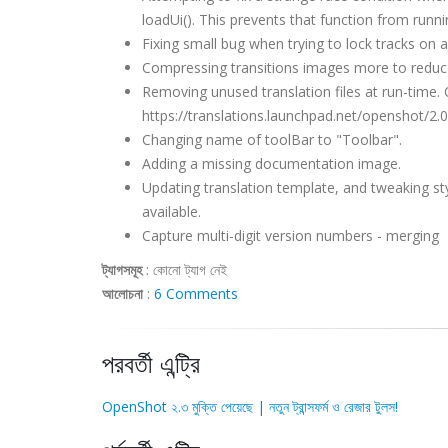
loadUi(). This prevents that function from runni
Fixing small bug when trying to lock tracks on an
Compressing transitions images more to reduce 
Removing unused translation files at run-time.
https://translations.launchpad.net/openshot/2.0.
Changing name of toolBar to "Toolbar".
Adding a missing documentation image.
Updating translation template, and tweaking st
available.
Capture multi-digit version numbers - merging
ট্যাগসমূহ
:
কোনো ট্যাগ নেই
আলোচনা
:
6 Comments
পরবর্তী এন্ট্রি
OpenShot ২.৩ মুক্তি পেয়েছে | নতুন ট্রান্সফর্ম ও রেজার টুলস!