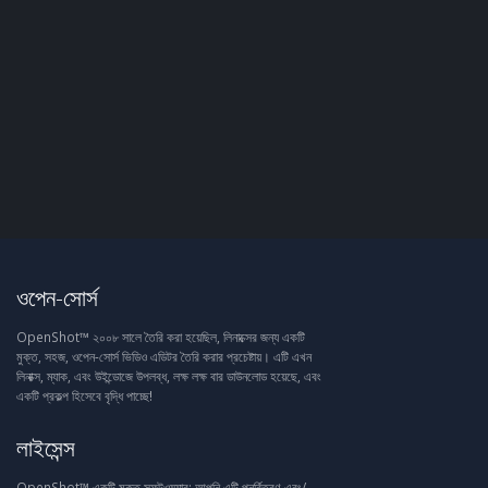
ওপেন-সোর্স
OpenShot™ ২০০৮ সালে তৈরি করা হয়েছিল, লিনাক্সের জন্য একটি
মুক্ত, সহজ, ওপেন-সোর্স ভিডিও এডিটর তৈরি করার প্রচেষ্টায়। এটি এখন
লিনাক্স, ম্যাক, এবং উইন্ডোজে উপলব্ধ, লক্ষ লক্ষ বার ডাউনলোড হয়েছে, এবং
একটি প্রকল্প হিসেবে বৃদ্ধি পাচ্ছে!
লাইসেন্স
OpenShot™ একটি মুক্ত সফটওয়্যার: আপনি এটি পুনর্বিতরণ এবং/