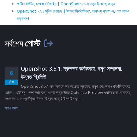
স্মার্টার এডিটস, চমৎকার ডিজাইন | OpenShot ৩.৩ এ নতুন কী আছে জানুন
OpenShot ৩.২.১ মুক্তি পেয়েছে | উন্নত স্থিতিশীলতা, অসংখ্য সংশোধন, এবং আরও
মসৃণ লঞ্চ!
সর্বশেষ
পোস্ট
OpenShot 3.5.1: দ্রুততর কর্মক্ষমতা, মসৃণ সম্পাদনা,
6
উন্নত প্রিভিউ
এপ্রি.
OpenShot 3.5.1 সম্পাদনাকে আগের চেয়ে দ্রুততর, মসৃণ এবং আরও পরিশীলিত করে
তোলে। এটি মসৃণ সম্পাদনার জন্য একটি অন্তর্নির্মিত Optimize Preview ওয়ার্কফ্লো যোগ করে,
কর্মক্ষমতা এবং প্রতিক্রিয়াশীলতা উন্নত করে, টাইমলাইন জু......
আরও পড়ুন