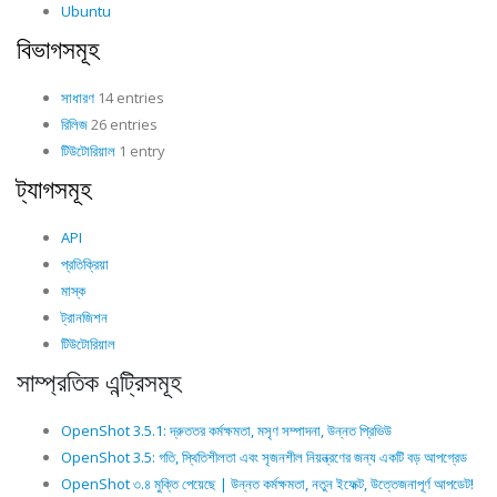
Ubuntu
বিভাগসমূহ
সাধারণ
14 entries
রিলিজ
26 entries
টিউটোরিয়াল
1 entry
ট্যাগসমূহ
API
প্রতিক্রিয়া
মাস্ক
ট্রানজিশন
টিউটোরিয়াল
সাম্প্রতিক এন্ট্রিসমূহ
OpenShot 3.5.1: দ্রুততর কর্মক্ষমতা, মসৃণ সম্পাদনা, উন্নত প্রিভিউ
OpenShot 3.5: গতি, স্থিতিশীলতা এবং সৃজনশীল নিয়ন্ত্রণের জন্য একটি বড় আপগ্রেড
OpenShot ৩.৪ মুক্তি পেয়েছে | উন্নত কর্মক্ষমতা, নতুন ইফেক্ট, উত্তেজনাপূর্ণ আপডেট!