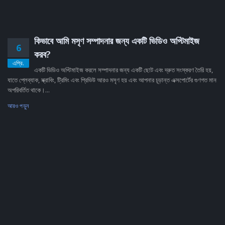
কিভাবে আমি মসৃণ সম্পাদনার জন্য একটি ভিডিও অপ্টিমাইজ
6
করব?
এপ্রি.
একটি ভিডিও অপ্টিমাইজ করলে সম্পাদনার জন্য একটি ছোট এবং দ্রুত সংস্করণ তৈরি হয়,
যাতে প্লেব্যাক, স্ক্রাবিং, ট্রিমিং এবং প্রিভিউ আরও মসৃণ হয় এবং আপনার চূড়ান্ত এক্সপোর্টের গুণগত মান
অপরিবর্তিত থাকে।...
আরও পড়ুন