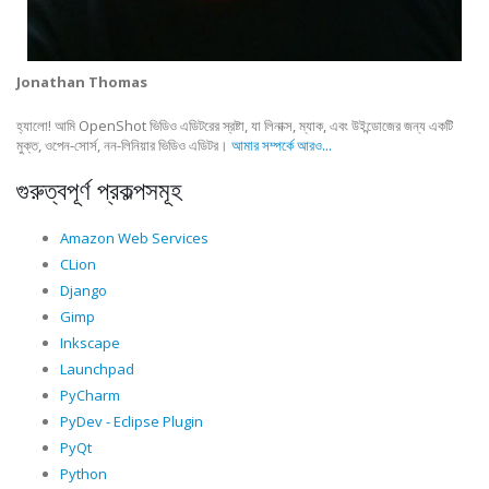
Jonathan Thomas
হ্যালো! আমি OpenShot ভিডিও এডিটরের স্রষ্টা, যা লিনাক্স, ম্যাক, এবং উইন্ডোজের জন্য একটি
মুক্ত, ওপেন-সোর্স, নন-লিনিয়ার ভিডিও এডিটর।
আমার সম্পর্কে আরও...
গুরুত্বপূর্ণ প্রকল্পসমূহ
Amazon Web Services
CLion
Django
Gimp
Inkscape
Launchpad
PyCharm
PyDev - Eclipse Plugin
PyQt
Python