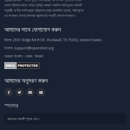
অথবা পরিবর্তন করতে পারেন GNU সাধারণ পাবলিক লাইসেন্সের শর্তাবলী
অনুযায়ী, যা ফ্রি সফটওয়্যার ফাউন্ডেশন দ্বারা প্রকাশিত হয়েছে, লাইসেন্সের
৩য় সংস্করণ অথবা (আপনার পছন্দমতো) পরবর্তী কোনো সংস্করণ।
আমাদের সাথে যোগাযোগ করুন
ঠিকানা:
2931 Ridge Rd #101, Rockwall, TX 75032, United States
ইমেইল:
support@openshot.org
সহায়তা:
ইমেইল
·
ফোরাম
·
ডিসকর্ড
আমাদের অনুসরণ করুন
স্পনসর
আমাদের পরবর্তী স্পন্সর হোন।