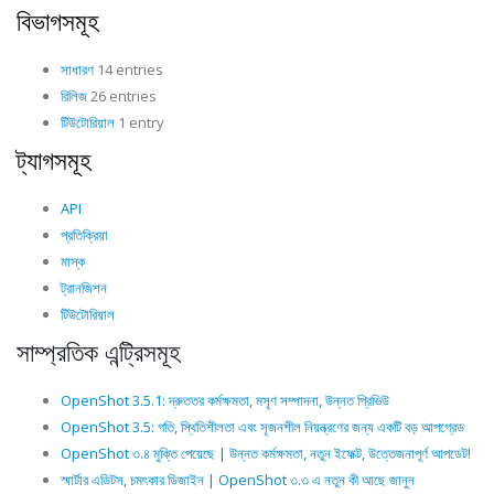
বিভাগসমূহ
সাধারণ
14 entries
রিলিজ
26 entries
টিউটোরিয়াল
1 entry
ট্যাগসমূহ
API
প্রতিক্রিয়া
মাস্ক
ট্রানজিশন
টিউটোরিয়াল
সাম্প্রতিক এন্ট্রিসমূহ
OpenShot 3.5.1: দ্রুততর কর্মক্ষমতা, মসৃণ সম্পাদনা, উন্নত প্রিভিউ
OpenShot 3.5: গতি, স্থিতিশীলতা এবং সৃজনশীল নিয়ন্ত্রণের জন্য একটি বড় আপগ্রেড
OpenShot ৩.৪ মুক্তি পেয়েছে | উন্নত কর্মক্ষমতা, নতুন ইফেক্ট, উত্তেজনাপূর্ণ আপডেট!
স্মার্টার এডিটস, চমৎকার ডিজাইন | OpenShot ৩.৩ এ নতুন কী আছে জানুন