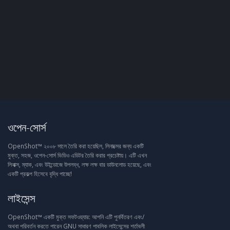
ওপেন-সোর্স
OpenShot™ ২০০৮ সালে তৈরি করা হয়েছিল, লিনাক্সের জন্য একটি
মুক্ত, সহজ, ওপেন-সোর্স ভিডিও এডিটর তৈরি করার প্রচেষ্টায়। এটি এখন
লিনাক্স, ম্যাক, এবং উইন্ডোজে উপলব্ধ, লক্ষ লক্ষ বার ডাউনলোড হয়েছে, এবং
একটি প্রকল্প হিসেবে বৃদ্ধি পাচ্ছে!
লাইসেন্স
OpenShot™ একটি মুক্ত সফটওয়্যার: আপনি এটি পুনর্বিতরণ এবং/
অথবা পরিবর্তন করতে পারেন GNU সাধারণ পাবলিক লাইসেন্সের শর্তাবলী