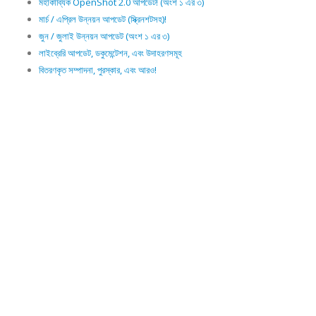
মহাকাব্যিক OpenShot 2.0 আপডেট! (অংশ ১ এর ৩)
মার্চ / এপ্রিল উন্নয়ন আপডেট (স্ক্রিনশটসহ)!
জুন / জুলাই উন্নয়ন আপডেট (অংশ ১ এর ৩)
লাইব্রেরি আপডেট, ডকুমেন্টেশন, এবং উদাহরণসমূহ
বিতরণকৃত সম্পাদনা, পুরস্কার, এবং আরও!