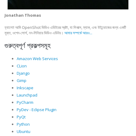
Jonathan Thomas
হ্যালো! আমি OpenShot ভিডিও এডিটরের স্রষ্টা, যা লিনাক্স, ম্যাক, এবং উইন্ডোজের জন্য একটি
মুক্ত, ওপেন-সোর্স, নন-লিনিয়ার ভিডিও এডিটর।
আমার সম্পর্কে আরও...
গুরুত্বপূর্ণ প্রকল্পসমূহ
Amazon Web Services
CLion
Django
Gimp
Inkscape
Launchpad
PyCharm
PyDev - Eclipse Plugin
PyQt
Python
Ubuntu