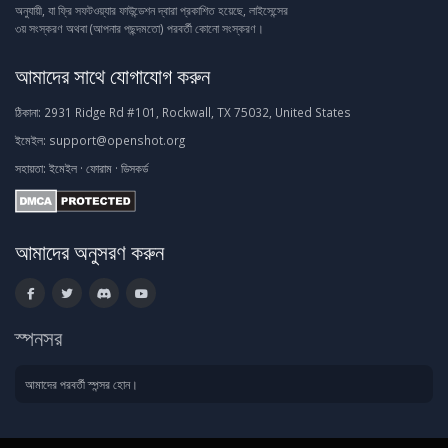
অনুযায়ী, যা ফ্রি সফটওয়্যার ফাউন্ডেশন দ্বারা প্রকাশিত হয়েছে, লাইসেন্সের
৩য় সংস্করণ অথবা (আপনার পছন্দমতো) পরবর্তী কোনো সংস্করণ।
আমাদের সাথে যোগাযোগ করুন
ঠিকানা:
2931 Ridge Rd #101, Rockwall, TX 75032, United States
ইমেইল:
support@openshot.org
সহায়তা:
ইমেইল
·
ফোরাম
·
ডিসকর্ড
আমাদের অনুসরণ করুন
স্পনসর
আমাদের পরবর্তী স্পন্সর হোন।