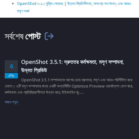
OpenShot ৩.২.১ মুক্তি পেয়েছে | উন্নত স্থিতিশীলতা, অসংখ্য সংশোধন, এবং আরও
মসৃণ লঞ্চ!
সর্বশেষ
পোস্ট
OpenShot 3.5.1: দ্রুততর কর্মক্ষমতা, মসৃণ সম্পাদনা,
6
উন্নত প্রিভিউ
এপ্রি.
OpenShot 3.5.1 সম্পাদনাকে আগের চেয়ে দ্রুততর, মসৃণ এবং আরও পরিশীলিত করে
তোলে। এটি মসৃণ সম্পাদনার জন্য একটি অন্তর্নির্মিত Optimize Preview ওয়ার্কফ্লো যোগ করে,
কর্মক্ষমতা এবং প্রতিক্রিয়াশীলতা উন্নত করে, টাইমলাইন জু......
আরও পড়ুন