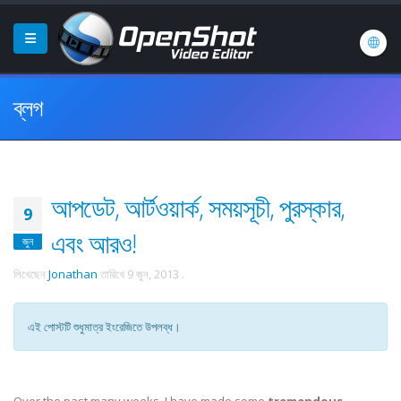
ব্লগ
আপডেট, আর্টওয়ার্ক, সময়সূচী, পুরস্কার,
9
এবং আরও!
জুন
লিখেছেন
Jonathan
তারিখে
9 জুন, 2013
.
এই পোস্টটি শুধুমাত্র ইংরেজিতে উপলব্ধ।