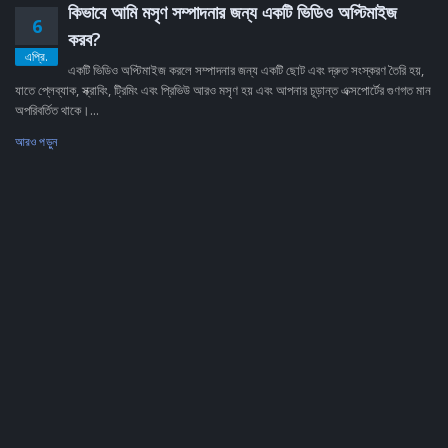
কিভাবে আমি মসৃণ সম্পাদনার জন্য একটি ভিডিও অপ্টিমাইজ
6
করব?
এপ্রি.
একটি ভিডিও অপ্টিমাইজ করলে সম্পাদনার জন্য একটি ছোট এবং দ্রুত সংস্করণ তৈরি হয়,
যাতে প্লেব্যাক, স্ক্রাবিং, ট্রিমিং এবং প্রিভিউ আরও মসৃণ হয় এবং আপনার চূড়ান্ত এক্সপোর্টের গুণগত মান
অপরিবর্তিত থাকে।...
আরও পড়ুন