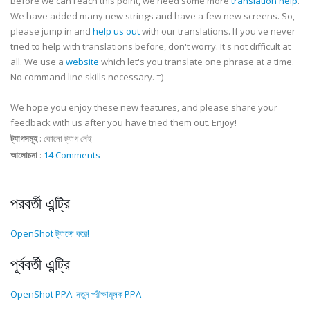
Before we can reach this point, we need some more
translation help
.
We have added many new strings and have a few new screens. So,
please jump in and
help us out
with our translations. If you've never
tried to help with translations before, don't worry. It's not difficult at
all. We use a
website
which let's you translate one phrase at a time.
No command line skills necessary. =)
We hope you enjoy these new features, and please share your
feedback with us after you have tried them out. Enjoy!
ট্যাগসমূহ
:
কোনো ট্যাগ নেই
আলোচনা
:
14 Comments
পরবর্তী এন্ট্রি
OpenShot ট্যাঙ্গো করে!
পূর্ববর্তী এন্ট্রি
OpenShot PPA: নতুন পরীক্ষামূলক PPA