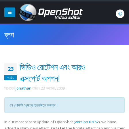
ব্লগ
ভিডিও রোটেশন এবং আরও
23
এক্সপোর্ট অপশন!
অক্টো.
লিখেছেন
Jonathan
তারিখে
23 অক্টোবর, 2009
.
এই পোস্টটি শুধুমাত্র ইংরেজিতে উপলব্ধ।
In our most recent update of OpenShot (
version 0.9.52
), we have
added a shiny new effect,
Rotate
! The Rotate effect can apply either