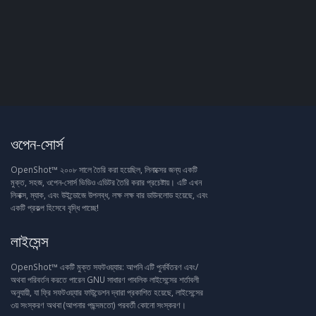
ওপেন-সোর্স
OpenShot™ ২০০৮ সালে তৈরি করা হয়েছিল, লিনাক্সের জন্য একটি
মুক্ত, সহজ, ওপেন-সোর্স ভিডিও এডিটর তৈরি করার প্রচেষ্টায়। এটি এখন
লিনাক্স, ম্যাক, এবং উইন্ডোজে উপলব্ধ, লক্ষ লক্ষ বার ডাউনলোড হয়েছে, এবং
একটি প্রকল্প হিসেবে বৃদ্ধি পাচ্ছে!
লাইসেন্স
OpenShot™ একটি মুক্ত সফটওয়্যার: আপনি এটি পুনর্বিতরণ এবং/
অথবা পরিবর্তন করতে পারেন GNU সাধারণ পাবলিক লাইসেন্সের শর্তাবলী
অনুযায়ী, যা ফ্রি সফটওয়্যার ফাউন্ডেশন দ্বারা প্রকাশিত হয়েছে, লাইসেন্সের
৩য় সংস্করণ অথবা (আপনার পছন্দমতো) পরবর্তী কোনো সংস্করণ।