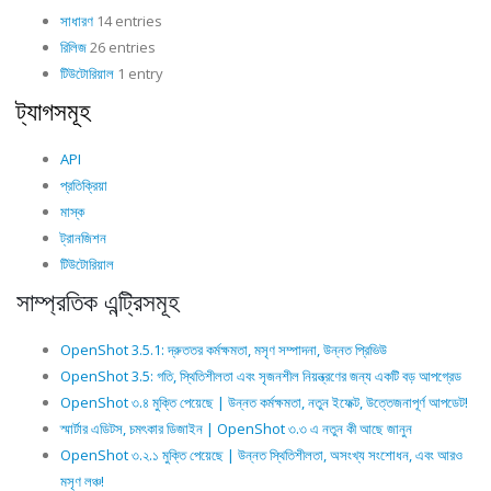
সাধারণ
14 entries
রিলিজ
26 entries
টিউটোরিয়াল
1 entry
ট্যাগসমূহ
API
প্রতিক্রিয়া
মাস্ক
ট্রানজিশন
টিউটোরিয়াল
সাম্প্রতিক এন্ট্রিসমূহ
OpenShot 3.5.1: দ্রুততর কর্মক্ষমতা, মসৃণ সম্পাদনা, উন্নত প্রিভিউ
OpenShot 3.5: গতি, স্থিতিশীলতা এবং সৃজনশীল নিয়ন্ত্রণের জন্য একটি বড় আপগ্রেড
OpenShot ৩.৪ মুক্তি পেয়েছে | উন্নত কর্মক্ষমতা, নতুন ইফেক্ট, উত্তেজনাপূর্ণ আপডেট!
স্মার্টার এডিটস, চমৎকার ডিজাইন | OpenShot ৩.৩ এ নতুন কী আছে জানুন
OpenShot ৩.২.১ মুক্তি পেয়েছে | উন্নত স্থিতিশীলতা, অসংখ্য সংশোধন, এবং আরও
মসৃণ লঞ্চ!