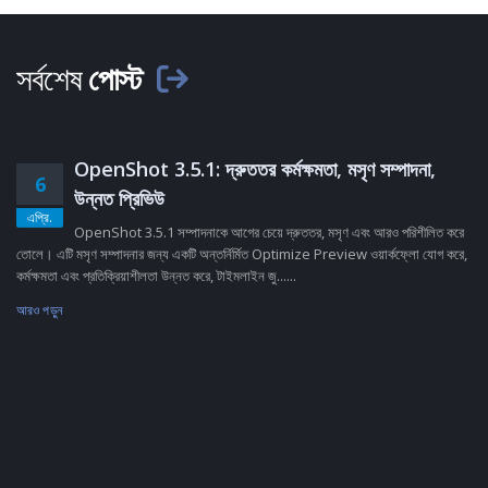
সর্বশেষ
পোস্ট
OpenShot 3.5.1: দ্রুততর কর্মক্ষমতা, মসৃণ সম্পাদনা,
6
উন্নত প্রিভিউ
এপ্রি.
OpenShot 3.5.1 সম্পাদনাকে আগের চেয়ে দ্রুততর, মসৃণ এবং আরও পরিশীলিত করে
তোলে। এটি মসৃণ সম্পাদনার জন্য একটি অন্তর্নির্মিত Optimize Preview ওয়ার্কফ্লো যোগ করে,
কর্মক্ষমতা এবং প্রতিক্রিয়াশীলতা উন্নত করে, টাইমলাইন জু......
আরও পড়ুন