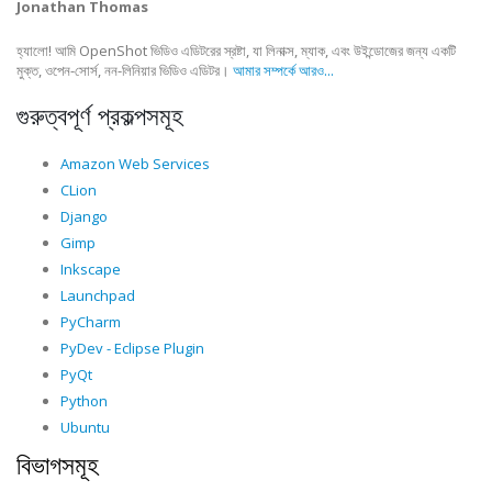
Jonathan Thomas
হ্যালো! আমি OpenShot ভিডিও এডিটরের স্রষ্টা, যা লিনাক্স, ম্যাক, এবং উইন্ডোজের জন্য একটি
মুক্ত, ওপেন-সোর্স, নন-লিনিয়ার ভিডিও এডিটর।
আমার সম্পর্কে আরও...
গুরুত্বপূর্ণ প্রকল্পসমূহ
Amazon Web Services
CLion
Django
Gimp
Inkscape
Launchpad
PyCharm
PyDev - Eclipse Plugin
PyQt
Python
Ubuntu
বিভাগসমূহ