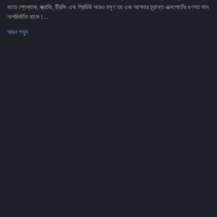
যাতে প্লেব্যাক, স্ক্রাবিং, ট্রিমিং এবং প্রিভিউ আরও মসৃণ হয় এবং আপনার চূড়ান্ত এক্সপোর্টের গুণগত মান
অপরিবর্তিত থাকে।...
আরও পড়ুন