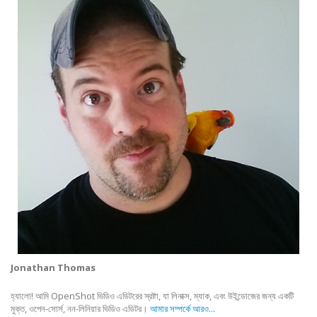
Jonathan Thomas
হ্যালো! আমি OpenShot ভিডিও এডিটরের স্রষ্টা, যা লিনাক্স, ম্যাক, এবং উইন্ডোজের জন্য একটি
মুক্ত, ওপেন-সোর্স, নন-লিনিয়ার ভিডিও এডিটর।
আমার সম্পর্কে আরও...