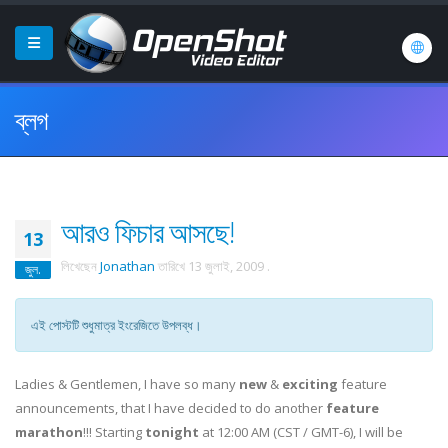
ব্লগ
আরও ফিচার আসছে!
13
লিখেছেন
Jonathan
তারিখে
13 জুলাই, 2009
.
জুল.
এই পোস্টটি শুধুমাত্র ইংরেজিতে উপলব্ধ।
Ladies & Gentlemen, I have so many
new
&
exciting
feature
announcements, that I have decided to do another
feature
marathon
!!! Starting
tonight
at 12:00 AM (CST / GMT-6), I will be