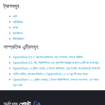
ট্যাগসমূহ
API
প্রতিক্রিয়া
মাস্ক
ট্রানজিশন
টিউটোরিয়াল
সাম্প্রতিক এন্ট্রিসমূহ
OpenShot 3.5.1: দ্রুততর কর্মক্ষমতা, মসৃণ সম্পাদনা, উন্নত প্রিভিউ
OpenShot 3.5: গতি, স্থিতিশীলতা এবং সৃজনশীল নিয়ন্ত্রণের জন্য একটি বড় আপগ্রেড
OpenShot ৩.৪ মুক্তি পেয়েছে | উন্নত কর্মক্ষমতা, নতুন ইফেক্ট, উত্তেজনাপূর্ণ আপডেট!
স্মার্টার এডিটস, চমৎকার ডিজাইন | OpenShot ৩.৩ এ নতুন কী আছে জানুন
OpenShot ৩.২.১ মুক্তি পেয়েছে | উন্নত স্থিতিশীলতা, অসংখ্য সংশোধন, এবং আরও
মসৃণ লঞ্চ!
সর্বশেষ
পোস্ট