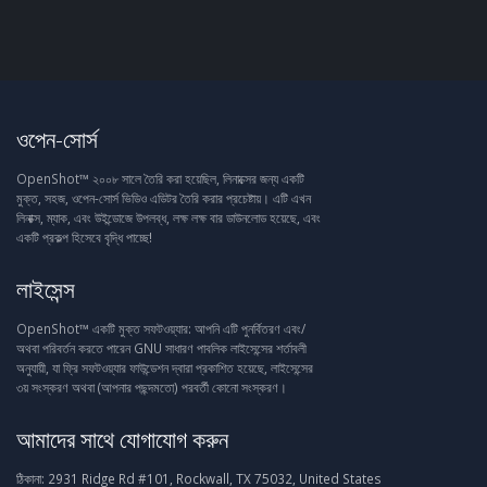
ওপেন-সোর্স
OpenShot™ ২০০৮ সালে তৈরি করা হয়েছিল, লিনাক্সের জন্য একটি
মুক্ত, সহজ, ওপেন-সোর্স ভিডিও এডিটর তৈরি করার প্রচেষ্টায়। এটি এখন
লিনাক্স, ম্যাক, এবং উইন্ডোজে উপলব্ধ, লক্ষ লক্ষ বার ডাউনলোড হয়েছে, এবং
একটি প্রকল্প হিসেবে বৃদ্ধি পাচ্ছে!
লাইসেন্স
OpenShot™ একটি মুক্ত সফটওয়্যার: আপনি এটি পুনর্বিতরণ এবং/
অথবা পরিবর্তন করতে পারেন GNU সাধারণ পাবলিক লাইসেন্সের শর্তাবলী
অনুযায়ী, যা ফ্রি সফটওয়্যার ফাউন্ডেশন দ্বারা প্রকাশিত হয়েছে, লাইসেন্সের
৩য় সংস্করণ অথবা (আপনার পছন্দমতো) পরবর্তী কোনো সংস্করণ।
আমাদের সাথে যোগাযোগ করুন
ঠিকানা:
2931 Ridge Rd #101, Rockwall, TX 75032, United States