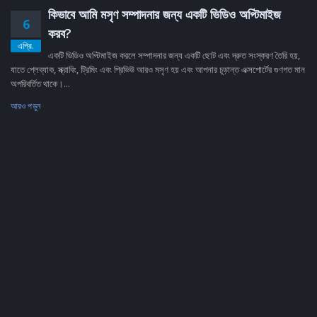
কিভাবে আমি মসৃণ সম্পাদনার জন্য একটি ভিডিও অপ্টিমাইজ
6
করব?
এপ্রি.
একটি ভিডিও অপ্টিমাইজ করলে সম্পাদনার জন্য একটি ছোট এবং দ্রুত সংস্করণ তৈরি হয়,
যাতে প্লেব্যাক, স্ক্রাবিং, ট্রিমিং এবং প্রিভিউ আরও মসৃণ হয় এবং আপনার চূড়ান্ত এক্সপোর্টের গুণগত মান
অপরিবর্তিত থাকে।...
আরও পড়ুন