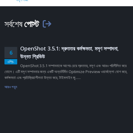
সর্বশেষ
পোস্ট
OpenShot 3.5.1: দ্রুততর কর্মক্ষমতা, মসৃণ সম্পাদনা,
6
উন্নত প্রিভিউ
এপ্রি.
OpenShot 3.5.1 সম্পাদনাকে আগের চেয়ে দ্রুততর, মসৃণ এবং আরও পরিশীলিত করে
তোলে। এটি মসৃণ সম্পাদনার জন্য একটি অন্তর্নির্মিত Optimize Preview ওয়ার্কফ্লো যোগ করে,
কর্মক্ষমতা এবং প্রতিক্রিয়াশীলতা উন্নত করে, টাইমলাইন জু......
আরও পড়ুন