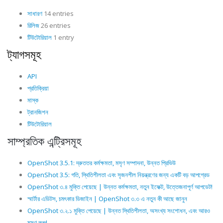
সাধারণ
14 entries
রিলিজ
26 entries
টিউটোরিয়াল
1 entry
ট্যাগসমূহ
API
প্রতিক্রিয়া
মাস্ক
ট্রানজিশন
টিউটোরিয়াল
সাম্প্রতিক এন্ট্রিসমূহ
OpenShot 3.5.1: দ্রুততর কর্মক্ষমতা, মসৃণ সম্পাদনা, উন্নত প্রিভিউ
OpenShot 3.5: গতি, স্থিতিশীলতা এবং সৃজনশীল নিয়ন্ত্রণের জন্য একটি বড় আপগ্রেড
OpenShot ৩.৪ মুক্তি পেয়েছে | উন্নত কর্মক্ষমতা, নতুন ইফেক্ট, উত্তেজনাপূর্ণ আপডেট!
স্মার্টার এডিটস, চমৎকার ডিজাইন | OpenShot ৩.৩ এ নতুন কী আছে জানুন
OpenShot ৩.২.১ মুক্তি পেয়েছে | উন্নত স্থিতিশীলতা, অসংখ্য সংশোধন, এবং আরও
মসৃণ লঞ্চ!