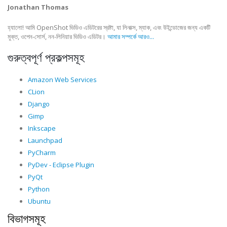
Jonathan Thomas
হ্যালো! আমি OpenShot ভিডিও এডিটরের স্রষ্টা, যা লিনাক্স, ম্যাক, এবং উইন্ডোজের জন্য একটি
মুক্ত, ওপেন-সোর্স, নন-লিনিয়ার ভিডিও এডিটর।
আমার সম্পর্কে আরও...
গুরুত্বপূর্ণ প্রকল্পসমূহ
Amazon Web Services
CLion
Django
Gimp
Inkscape
Launchpad
PyCharm
PyDev - Eclipse Plugin
PyQt
Python
Ubuntu
বিভাগসমূহ