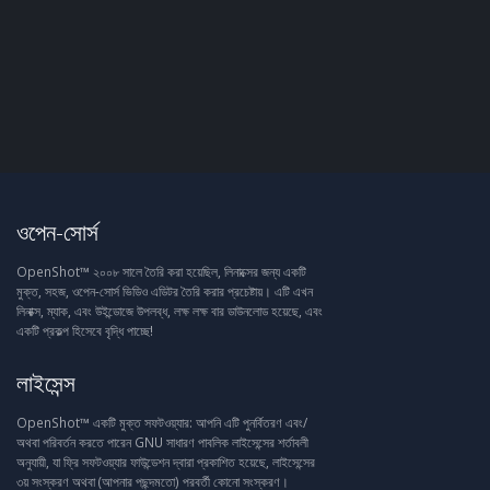
ওপেন-সোর্স
OpenShot™ ২০০৮ সালে তৈরি করা হয়েছিল, লিনাক্সের জন্য একটি
মুক্ত, সহজ, ওপেন-সোর্স ভিডিও এডিটর তৈরি করার প্রচেষ্টায়। এটি এখন
লিনাক্স, ম্যাক, এবং উইন্ডোজে উপলব্ধ, লক্ষ লক্ষ বার ডাউনলোড হয়েছে, এবং
একটি প্রকল্প হিসেবে বৃদ্ধি পাচ্ছে!
লাইসেন্স
OpenShot™ একটি মুক্ত সফটওয়্যার: আপনি এটি পুনর্বিতরণ এবং/
অথবা পরিবর্তন করতে পারেন GNU সাধারণ পাবলিক লাইসেন্সের শর্তাবলী
অনুযায়ী, যা ফ্রি সফটওয়্যার ফাউন্ডেশন দ্বারা প্রকাশিত হয়েছে, লাইসেন্সের
৩য় সংস্করণ অথবা (আপনার পছন্দমতো) পরবর্তী কোনো সংস্করণ।