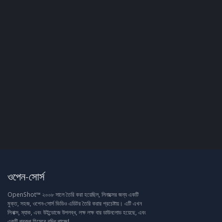
ওপেন-সোর্স
OpenShot™ ২০০৮ সালে তৈরি করা হয়েছিল, লিনাক্সের জন্য একটি
মুক্ত, সহজ, ওপেন-সোর্স ভিডিও এডিটর তৈরি করার প্রচেষ্টায়। এটি এখন
লিনাক্স, ম্যাক, এবং উইন্ডোজে উপলব্ধ, লক্ষ লক্ষ বার ডাউনলোড হয়েছে, এবং
একটি প্রকল্প হিসেবে বৃদ্ধি পাচ্ছে!