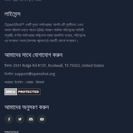
লাইসেন্স
OpenShot™ একটি মুক্ত সফটওয়্যার: আপনি এটি পুনর্বিতরণ এবং/
অথবা পরিবর্তন করতে পারেন GNU সাধারণ পাবলিক লাইসেন্সের শর্তাবলী
অনুযায়ী, যা ফ্রি সফটওয়্যার ফাউন্ডেশন দ্বারা প্রকাশিত হয়েছে, লাইসেন্সের
৩য় সংস্করণ অথবা (আপনার পছন্দমতো) পরবর্তী কোনো সংস্করণ।
আমাদের সাথে যোগাযোগ করুন
ঠিকানা:
2931 Ridge Rd #101, Rockwall, TX 75032, United States
ইমেইল:
support@openshot.org
সহায়তা:
ইমেইল
·
ফোরাম
·
ডিসকর্ড
আমাদের অনুসরণ করুন
স্পনসর