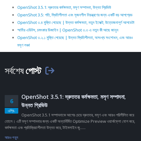
OpenShot 3.5.1: দ্রুততর কর্মক্ষমতা, মসৃণ সম্পাদনা, উন্নত প্রিভিউ
OpenShot 3.5: গতি, স্থিতিশীলতা এবং সৃজনশীল নিয়ন্ত্রণের জন্য একটি বড় আপগ্রেড
OpenShot ৩.৪ মুক্তি পেয়েছে | উন্নত কর্মক্ষমতা, নতুন ইফেক্ট, উত্তেজনাপূর্ণ আপডেট!
স্মার্টার এডিটস, চমৎকার ডিজাইন | OpenShot ৩.৩ এ নতুন কী আছে জানুন
OpenShot ৩.২.১ মুক্তি পেয়েছে | উন্নত স্থিতিশীলতা, অসংখ্য সংশোধন, এবং আরও
মসৃণ লঞ্চ!
সর্বশেষ
পোস্ট
OpenShot 3.5.1: দ্রুততর কর্মক্ষমতা, মসৃণ সম্পাদনা,
6
উন্নত প্রিভিউ
এপ্রি.
OpenShot 3.5.1 সম্পাদনাকে আগের চেয়ে দ্রুততর, মসৃণ এবং আরও পরিশীলিত করে
তোলে। এটি মসৃণ সম্পাদনার জন্য একটি অন্তর্নির্মিত Optimize Preview ওয়ার্কফ্লো যোগ করে,
কর্মক্ষমতা এবং প্রতিক্রিয়াশীলতা উন্নত করে, টাইমলাইন জু......
আরও পড়ুন