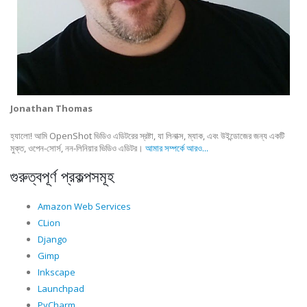
Jonathan Thomas
হ্যালো! আমি OpenShot ভিডিও এডিটরের স্রষ্টা, যা লিনাক্স, ম্যাক, এবং উইন্ডোজের জন্য একটি
মুক্ত, ওপেন-সোর্স, নন-লিনিয়ার ভিডিও এডিটর।
আমার সম্পর্কে আরও...
গুরুত্বপূর্ণ প্রকল্পসমূহ
Amazon Web Services
CLion
Django
Gimp
Inkscape
Launchpad
PyCharm