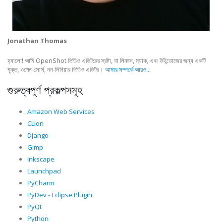
Jonathan Thomas
হ্যালো! আমি OpenShot ভিডিও এডিটরের স্রষ্টা, যা লিনাক্স, ম্যাক, এবং উইন্ডোজের জন্য একটি
মুক্ত, ওপেন-সোর্স, নন-লিনিয়ার ভিডিও এডিটর।
আমার সম্পর্কে আরও...
গুরুত্বপূর্ণ প্রকল্পসমূহ
Amazon Web Services
CLion
Django
Gimp
Inkscape
Launchpad
PyCharm
PyDev - Eclipse Plugin
PyQt
Python