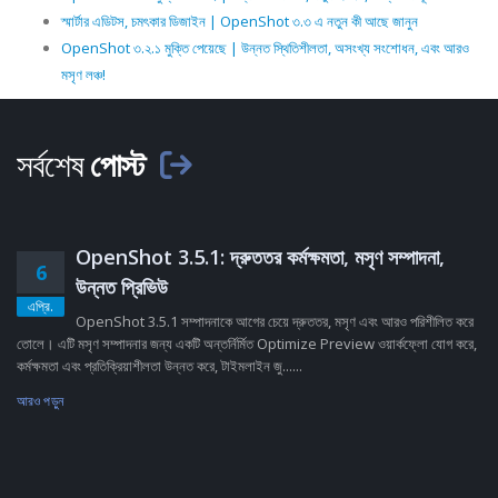
স্মার্টার এডিটস, চমৎকার ডিজাইন | OpenShot ৩.৩ এ নতুন কী আছে জানুন
OpenShot ৩.২.১ মুক্তি পেয়েছে | উন্নত স্থিতিশীলতা, অসংখ্য সংশোধন, এবং আরও
মসৃণ লঞ্চ!
সর্বশেষ
পোস্ট
OpenShot 3.5.1: দ্রুততর কর্মক্ষমতা, মসৃণ সম্পাদনা,
6
উন্নত প্রিভিউ
এপ্রি.
OpenShot 3.5.1 সম্পাদনাকে আগের চেয়ে দ্রুততর, মসৃণ এবং আরও পরিশীলিত করে
তোলে। এটি মসৃণ সম্পাদনার জন্য একটি অন্তর্নির্মিত Optimize Preview ওয়ার্কফ্লো যোগ করে,
কর্মক্ষমতা এবং প্রতিক্রিয়াশীলতা উন্নত করে, টাইমলাইন জু......
আরও পড়ুন