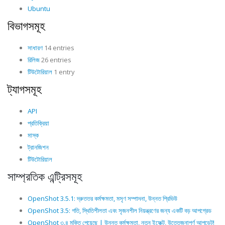
Ubuntu
বিভাগসমূহ
সাধারণ
14 entries
রিলিজ
26 entries
টিউটোরিয়াল
1 entry
ট্যাগসমূহ
API
প্রতিক্রিয়া
মাস্ক
ট্রানজিশন
টিউটোরিয়াল
সাম্প্রতিক এন্ট্রিসমূহ
OpenShot 3.5.1: দ্রুততর কর্মক্ষমতা, মসৃণ সম্পাদনা, উন্নত প্রিভিউ
OpenShot 3.5: গতি, স্থিতিশীলতা এবং সৃজনশীল নিয়ন্ত্রণের জন্য একটি বড় আপগ্রেড
OpenShot ৩.৪ মুক্তি পেয়েছে | উন্নত কর্মক্ষমতা, নতুন ইফেক্ট, উত্তেজনাপূর্ণ আপডেট!