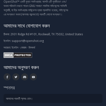
OpenShot™ একটি মুক্ত সফটওয়্যার: আপনি এটি পুনর্বিতরণ এবং/
অথবা পরিবর্তন করতে পারেন GNU সাধারণ পাবলিক লাইসেন্সের শর্তাবলী
অনুযায়ী, যা ফ্রি সফটওয়্যার ফাউন্ডেশন দ্বারা প্রকাশিত হয়েছে, লাইসেন্সের
৩য় সংস্করণ অথবা (আপনার পছন্দমতো) পরবর্তী কোনো সংস্করণ।
আমাদের সাথে যোগাযোগ করুন
ঠিকানা:
2931 Ridge Rd #101, Rockwall, TX 75032, United States
ইমেইল:
support@openshot.org
সহায়তা:
ইমেইল
·
ফোরাম
·
ডিসকর্ড
আমাদের অনুসরণ করুন
স্পনসর
আমাদের পরবর্তী স্পন্সর হোন।