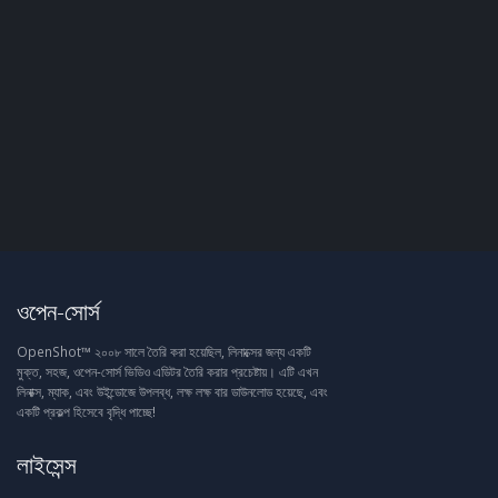
ওপেন-সোর্স
OpenShot™ ২০০৮ সালে তৈরি করা হয়েছিল, লিনাক্সের জন্য একটি
মুক্ত, সহজ, ওপেন-সোর্স ভিডিও এডিটর তৈরি করার প্রচেষ্টায়। এটি এখন
লিনাক্স, ম্যাক, এবং উইন্ডোজে উপলব্ধ, লক্ষ লক্ষ বার ডাউনলোড হয়েছে, এবং
একটি প্রকল্প হিসেবে বৃদ্ধি পাচ্ছে!
লাইসেন্স