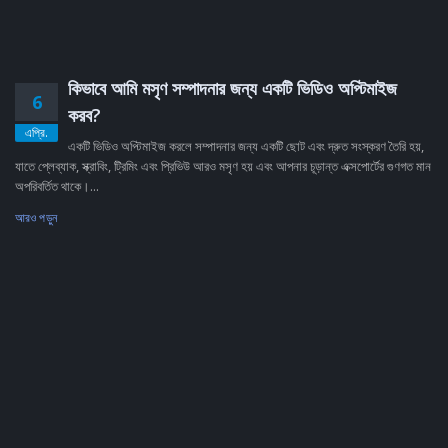
কিভাবে আমি মসৃণ সম্পাদনার জন্য একটি ভিডিও অপ্টিমাইজ
6
করব?
এপ্রি.
একটি ভিডিও অপ্টিমাইজ করলে সম্পাদনার জন্য একটি ছোট এবং দ্রুত সংস্করণ তৈরি হয়,
যাতে প্লেব্যাক, স্ক্রাবিং, ট্রিমিং এবং প্রিভিউ আরও মসৃণ হয় এবং আপনার চূড়ান্ত এক্সপোর্টের গুণগত মান
অপরিবর্তিত থাকে।...
আরও পড়ুন