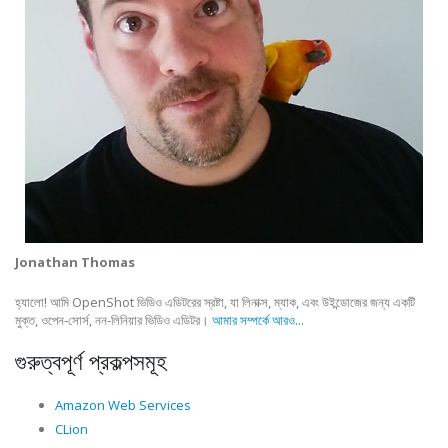
Jonathan Thomas
হ্যালো! আমি OpenShot ভিডিও এডিটরের স্রষ্টা, যা লিনাক্স, ম্যাক, এবং উইন্ডোজের জন্য একটি
মুক্ত, ওপেন-সোর্স, নন-লিনিয়ার ভিডিও এডিটর।
আমার সম্পর্কে আরও...
গুরুত্বপূর্ণ প্রকল্পসমূহ
Amazon Web Services
CLion