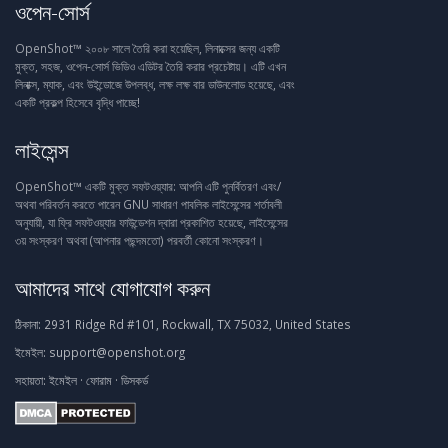
ওপেন-সোর্স
OpenShot™ ২০০৮ সালে তৈরি করা হয়েছিল, লিনাক্সের জন্য একটি
মুক্ত, সহজ, ওপেন-সোর্স ভিডিও এডিটর তৈরি করার প্রচেষ্টায়। এটি এখন
লিনাক্স, ম্যাক, এবং উইন্ডোজে উপলব্ধ, লক্ষ লক্ষ বার ডাউনলোড হয়েছে, এবং
একটি প্রকল্প হিসেবে বৃদ্ধি পাচ্ছে!
লাইসেন্স
OpenShot™ একটি মুক্ত সফটওয়্যার: আপনি এটি পুনর্বিতরণ এবং/
অথবা পরিবর্তন করতে পারেন GNU সাধারণ পাবলিক লাইসেন্সের শর্তাবলী
অনুযায়ী, যা ফ্রি সফটওয়্যার ফাউন্ডেশন দ্বারা প্রকাশিত হয়েছে, লাইসেন্সের
৩য় সংস্করণ অথবা (আপনার পছন্দমতো) পরবর্তী কোনো সংস্করণ।
আমাদের সাথে যোগাযোগ করুন
ঠিকানা:
2931 Ridge Rd #101, Rockwall, TX 75032, United States
ইমেইল:
support@openshot.org
সহায়তা:
ইমেইল
·
ফোরাম
·
ডিসকর্ড