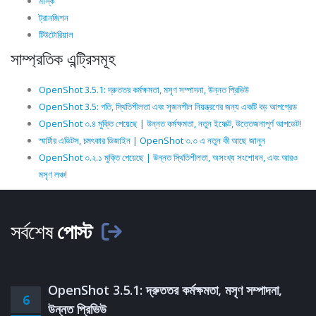
মাস্ক
ট্রানজিশন
টিউটোরিয়াল
সাম্প্রতিক এন্ট্রিসমূহ
OpenShot 3.5.1: দ্রুততর কর্মক্ষমতা, মসৃণ সম্পাদনা, উন্নত প্রিভিউ
OpenShot 3.5: গতি, স্থিতিশীলতা এবং সৃজনশীল নিয়ন্ত্রণের জন্য একটি বড় আপগ্রেড
OpenShot ৩.৪ মুক্তি পেয়েছে | উন্নত কর্মক্ষমতা, নতুন ইফেক্ট, উত্তেজনাপূর্ণ আপডেট!
স্মার্টার এডিটস, চমৎকার ডিজাইন | OpenShot ৩.৩ এ নতুন কী আছে জানুন
OpenShot ৩.২.১ মুক্তি পেয়েছে | উন্নত স্থিতিশীলতা, অসংখ্য সংশোধন, এবং আরও
মসৃণ লঞ্চ!
সর্বশেষ
পোস্ট
OpenShot 3.5.1: দ্রুততর কর্মক্ষমতা, মসৃণ সম্পাদনা,
6
উন্নত প্রিভিউ