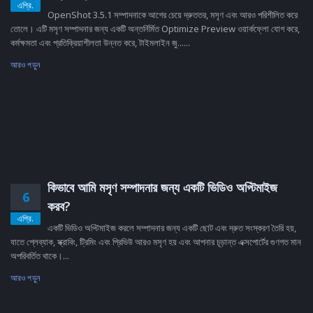
এপ্রি.
OpenShot 3.5.1 সম্পাদনাকে আগের চেয়ে দ্রুততর, মসৃণ এবং আরও পরিশীলিত করে
তোলে। এটি মসৃণ সম্পাদনার জন্য একটি অন্তর্নির্মিত Optimize Preview ওয়ার্কফ্লো যোগ করে,
কর্মক্ষমতা এবং প্রতিক্রিয়াশীলতা উন্নত করে, টাইমলাইন জু......
আরও পড়ুন
কিভাবে আমি মসৃণ সম্পাদনার জন্য একটি ভিডিও অপ্টিমাইজ
6
করব?
এপ্রি.
একটি ভিডিও অপ্টিমাইজ করলে সম্পাদনার জন্য একটি ছোট এবং দ্রুত সংস্করণ তৈরি হয়,
যাতে প্লেব্যাক, স্ক্রাবিং, ট্রিমিং এবং প্রিভিউ আরও মসৃণ হয় এবং আপনার চূড়ান্ত এক্সপোর্টের গুণগত মান
অপরিবর্তিত থাকে।...
আরও পড়ুন