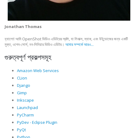
Jonathan Thomas
হ্যালো! আমি OpenShot ভিডিও এডিটরের স্রষ্টা, যা লিনাক্স, ম্যাক, এবং উইন্ডোজের জন্য একটি
মুক্ত, ওপেন-সোর্স, নন-লিনিয়ার ভিডিও এডিটর।
আমার সম্পর্কে আরও...
গুরুত্বপূর্ণ প্রকল্পসমূহ
Amazon Web Services
CLion
Django
Gimp
Inkscape
Launchpad
PyCharm
PyDev - Eclipse Plugin
PyQt
Python