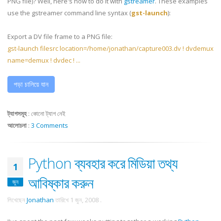
PNG file)? Well, here's how to do it with
gstreamer
. These examples
use the gstreamer command line syntax (
gst-launch
):
Export a DV file frame to a PNG file:
gst-launch filesrc location=/home/jonathan/capture003.dv ! dvdemux
name=demux ! dvdec ! ...
পড়া চালিয়ে যান
ট্যাগসমূহ
:
কোনো ট্যাগ নেই
আলোচনা
:
3 Comments
Python ব্যবহার করে মিডিয়া তথ্য
1
আবিষ্কার করুন
জুন
লিখেছেন
Jonathan
তারিখে
1 জুন, 2008
.