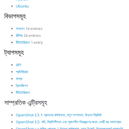
Ubuntu
বিভাগসমূহ
সাধারণ
14 entries
রিলিজ
26 entries
টিউটোরিয়াল
1 entry
ট্যাগসমূহ
API
প্রতিক্রিয়া
মাস্ক
ট্রানজিশন
টিউটোরিয়াল
সাম্প্রতিক এন্ট্রিসমূহ
OpenShot 3.5.1: দ্রুততর কর্মক্ষমতা, মসৃণ সম্পাদনা, উন্নত প্রিভিউ
OpenShot 3.5: গতি, স্থিতিশীলতা এবং সৃজনশীল নিয়ন্ত্রণের জন্য একটি বড় আপগ্রেড
OpenShot ৩.৪ মুক্তি পেয়েছে | উন্নত কর্মক্ষমতা, নতুন ইফেক্ট, উত্তেজনাপূর্ণ আপডেট!