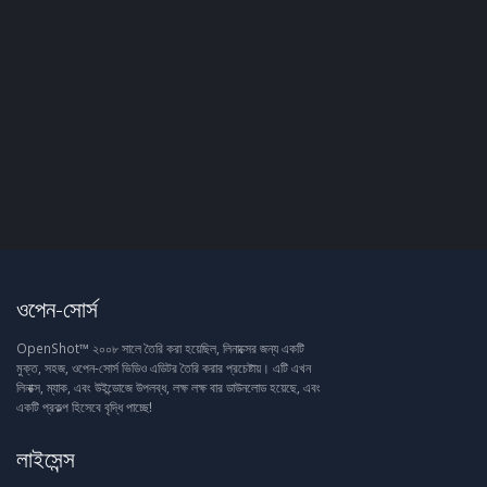
ওপেন-সোর্স
OpenShot™ ২০০৮ সালে তৈরি করা হয়েছিল, লিনাক্সের জন্য একটি
মুক্ত, সহজ, ওপেন-সোর্স ভিডিও এডিটর তৈরি করার প্রচেষ্টায়। এটি এখন
লিনাক্স, ম্যাক, এবং উইন্ডোজে উপলব্ধ, লক্ষ লক্ষ বার ডাউনলোড হয়েছে, এবং
একটি প্রকল্প হিসেবে বৃদ্ধি পাচ্ছে!
লাইসেন্স