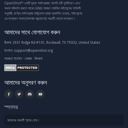
OpenShot™ একটি মুক্ত সফটওয়্যার: আপনি এটি পুনর্বিতরণ এবং/
অথবা পরিবর্তন করতে পারেন GNU সাধারণ পাবলিক লাইসেন্সের শর্তাবলী
অনুযায়ী, যা ফ্রি সফটওয়্যার ফাউন্ডেশন দ্বারা প্রকাশিত হয়েছে, লাইসেন্সের
৩য় সংস্করণ অথবা (আপনার পছন্দমতো) পরবর্তী কোনো সংস্করণ।
আমাদের সাথে যোগাযোগ করুন
ঠিকানা:
2931 Ridge Rd #101, Rockwall, TX 75032, United States
ইমেইল:
support@openshot.org
সহায়তা:
ইমেইল
·
ফোরাম
·
ডিসকর্ড
আমাদের অনুসরণ করুন
স্পনসর
আমাদের পরবর্তী স্পন্সর হোন।