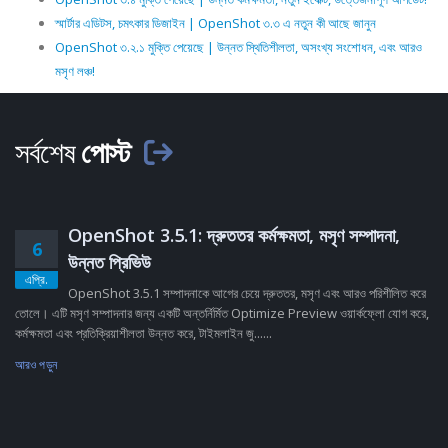
স্মার্টার এডিটস, চমৎকার ডিজাইন | OpenShot ৩.৩ এ নতুন কী আছে জানুন
OpenShot ৩.২.১ মুক্তি পেয়েছে | উন্নত স্থিতিশীলতা, অসংখ্য সংশোধন, এবং আরও
মসৃণ লঞ্চ!
সর্বশেষ
পোস্ট
OpenShot 3.5.1: দ্রুততর কর্মক্ষমতা, মসৃণ সম্পাদনা,
6
উন্নত প্রিভিউ
এপ্রি.
OpenShot 3.5.1 সম্পাদনাকে আগের চেয়ে দ্রুততর, মসৃণ এবং আরও পরিশীলিত করে
তোলে। এটি মসৃণ সম্পাদনার জন্য একটি অন্তর্নির্মিত Optimize Preview ওয়ার্কফ্লো যোগ করে,
কর্মক্ষমতা এবং প্রতিক্রিয়াশীলতা উন্নত করে, টাইমলাইন জু......
আরও পড়ুন