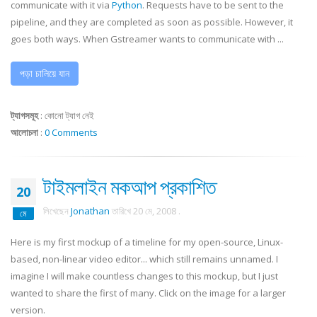
communicate with it via
Python
. Requests have to be sent to the
pipeline, and they are completed as soon as possible. However, it
goes both ways. When
Gstreamer
wants to communicate with ...
পড়া চালিয়ে যান
ট্যাগসমূহ
:
কোনো ট্যাগ নেই
আলোচনা
:
0 Comments
টাইমলাইন মকআপ প্রকাশিত
20
লিখেছেন
Jonathan
তারিখে
20 মে, 2008
.
মে
Here is my first
mockup
of a timeline for my open-source, Linux-
based, non-linear video editor... which still remains unnamed. I
imagine I will make countless changes to this
mockup
, but I just
wanted to share the first of many. Click on the image for a larger
version.