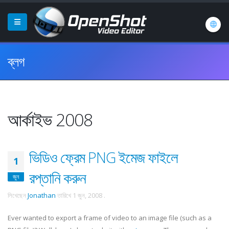
ব্লগ
আর্কাইভ 2008
ভিডিও ফ্রেম PNG ইমেজ ফাইলে
1
রপ্তানি করুন
জুন
লিখেছেন
Jonathan
তারিখে
1 জুন, 2008
.
Ever wanted to export a frame of video to an image file (such as a