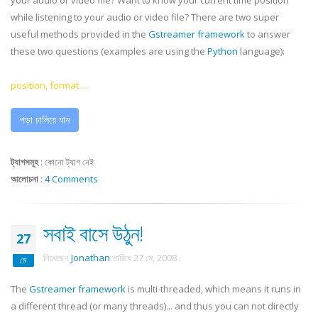
your audio or video file? Want to know your current time position
while listening to your audio or video file? There are two super
useful methods provided in the
Gstreamer
framework
to answer
these two questions (examples are using the
Python
language):
position, format ...
পড়া চালিয়ে যান
ট্যাগসমূহ
:
কোনো ট্যাগ নেই
আলোচনা
:
4 Comments
সবাই বাসে উঠুন!
27
লিখেছেন
Jonathan
তারিখে
27 মে, 2008
.
মে
The
Gstreamer
framework
is multi-threaded, which means it runs in
a different thread (or many threads)... and thus you can not directly