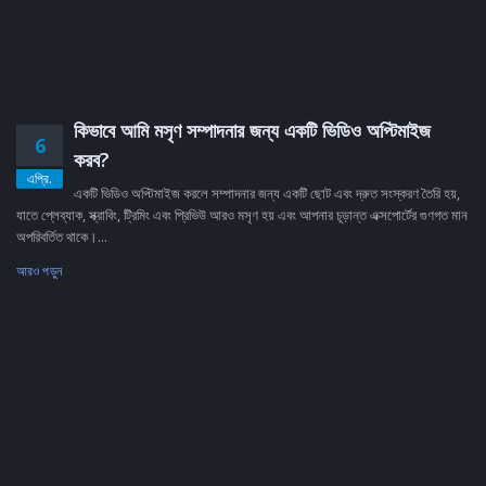
কিভাবে আমি মসৃণ সম্পাদনার জন্য একটি ভিডিও অপ্টিমাইজ
6
করব?
এপ্রি.
একটি ভিডিও অপ্টিমাইজ করলে সম্পাদনার জন্য একটি ছোট এবং দ্রুত সংস্করণ তৈরি হয়,
যাতে প্লেব্যাক, স্ক্রাবিং, ট্রিমিং এবং প্রিভিউ আরও মসৃণ হয় এবং আপনার চূড়ান্ত এক্সপোর্টের গুণগত মান
অপরিবর্তিত থাকে।...
আরও পড়ুন