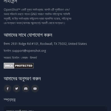
লাইসেন্স
OpenShot™ একটি মুক্ত সফটওয়্যার: আপনি এটি পুনর্বিতরণ এবং/
অথবা পরিবর্তন করতে পারেন GNU সাধারণ পাবলিক লাইসেন্সের শর্তাবলী
অনুযায়ী, যা ফ্রি সফটওয়্যার ফাউন্ডেশন দ্বারা প্রকাশিত হয়েছে, লাইসেন্সের
৩য় সংস্করণ অথবা (আপনার পছন্দমতো) পরবর্তী কোনো সংস্করণ।
আমাদের সাথে যোগাযোগ করুন
ঠিকানা:
2931 Ridge Rd #101, Rockwall, TX 75032, United States
ইমেইল:
support@openshot.org
সহায়তা:
ইমেইল
·
ফোরাম
·
ডিসকর্ড
আমাদের অনুসরণ করুন
স্পনসর
আমাদের পরবর্তী স্পন্সর হোন।