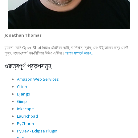
Jonathan Thomas
হ্যালো! আমি OpenShot ভিডিও এডিটরের স্রষ্টা, যা লিনাক্স, ম্যাক, এবং উইন্ডোজের জন্য একটি
মুক্ত, ওপেন-সোর্স, নন-লিনিয়ার ভিডিও এডিটর।
আমার সম্পর্কে আরও...
গুরুত্বপূর্ণ প্রকল্পসমূহ
Amazon Web Services
CLion
Django
Gimp
Inkscape
Launchpad
PyCharm
PyDev - Eclipse Plugin