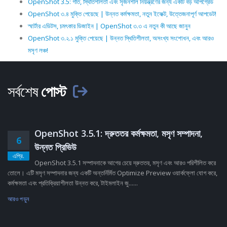
OpenShot 3.5: গতি, স্থিতিশীলতা এবং সৃজনশীল নিয়ন্ত্রণের জন্য একটি বড় আপগ্রেড
OpenShot ৩.৪ মুক্তি পেয়েছে | উন্নত কর্মক্ষমতা, নতুন ইফেক্ট, উত্তেজনাপূর্ণ আপডেট!
স্মার্টার এডিটস, চমৎকার ডিজাইন | OpenShot ৩.৩ এ নতুন কী আছে জানুন
OpenShot ৩.২.১ মুক্তি পেয়েছে | উন্নত স্থিতিশীলতা, অসংখ্য সংশোধন, এবং আরও
মসৃণ লঞ্চ!
সর্বশেষ
পোস্ট
OpenShot 3.5.1: দ্রুততর কর্মক্ষমতা, মসৃণ সম্পাদনা,
6
উন্নত প্রিভিউ
এপ্রি.
OpenShot 3.5.1 সম্পাদনাকে আগের চেয়ে দ্রুততর, মসৃণ এবং আরও পরিশীলিত করে
তোলে। এটি মসৃণ সম্পাদনার জন্য একটি অন্তর্নির্মিত Optimize Preview ওয়ার্কফ্লো যোগ করে,
কর্মক্ষমতা এবং প্রতিক্রিয়াশীলতা উন্নত করে, টাইমলাইন জু......
আরও পড়ুন