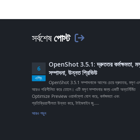
সর্বশেষ
পোস্ট
OpenShot 3.5.1: দ্রুততর কর্মক্ষমতা, মস
6
সম্পাদনা, উন্নত প্রিভিউ
এপ্রি.
OpenShot 3.5.1 সম্পাদনাকে আগের চেয়ে দ্রুততর, মসৃণ এ
আরও পরিশীলিত করে তোলে। এটি মসৃণ সম্পাদনার জন্য একটি অন্তর্নির্মিত
Optimize Preview ওয়ার্কফ্লো যোগ করে, কর্মক্ষমতা এবং
প্রতিক্রিয়াশীলতা উন্নত করে, টাইমলাইন জু......
আরও পড়ুন