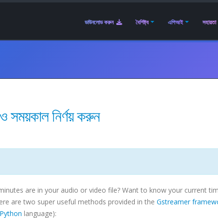
ডাউনলোড করুন
বৈশিষ্ট্য
এপিআই
সহায়তা
সময়কাল নির্ণয় করুন
utes are in your audio or video file? Want to know your current ti
 There are two super useful methods provided in the
Gstreamer
framew
Python
language):