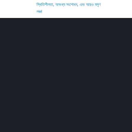
স্থিতিশীলতা, অসংখ্য সংশোধন, এবং আরও মসৃণ
লঞ্চ!