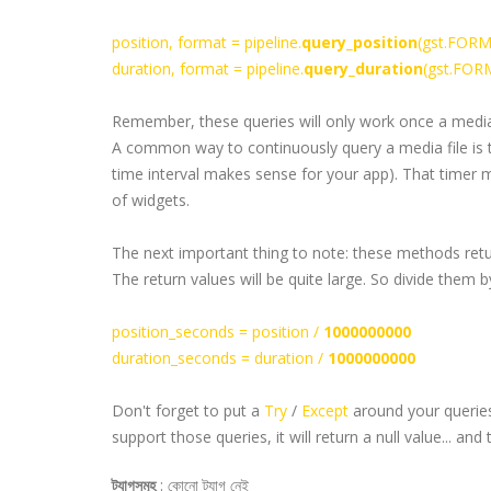
position, format = pipeline.
query_position
(
gst
.FORM
duration, format = pipeline.
query_duration
(
gst
.FOR
Remember, these queries will only work once a media
A common way to continuously query a media file is t
time interval makes sense for your app). That timer 
of widgets.
The next important thing to note: these methods retu
The return values will be quite large. So divide them
position_seconds = position /
1000000000
duration_seconds = duration /
1000000000
Don't forget to put a
Try
/
Except
around your queries
support those queries, it will return a null value... 
ট্যাগসমূহ
:
কোনো ট্যাগ নেই