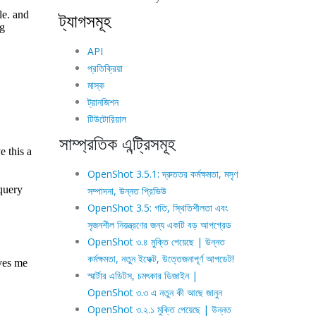
ট্যাগসমূহ
API
প্রতিক্রিয়া
মাস্ক
ট্রানজিশন
টিউটোরিয়াল
সাম্প্রতিক এন্ট্রিসমূহ
OpenShot 3.5.1: দ্রুততর কর্মক্ষমতা, মসৃণ
সম্পাদনা, উন্নত প্রিভিউ
OpenShot 3.5: গতি, স্থিতিশীলতা এবং
সৃজনশীল নিয়ন্ত্রণের জন্য একটি বড় আপগ্রেড
OpenShot ৩.৪ মুক্তি পেয়েছে | উন্নত
কর্মক্ষমতা, নতুন ইফেক্ট, উত্তেজনাপূর্ণ আপডেট!
স্মার্টার এডিটস, চমৎকার ডিজাইন |
OpenShot ৩.৩ এ নতুন কী আছে জানুন
OpenShot ৩.২.১ মুক্তি পেয়েছে | উন্নত