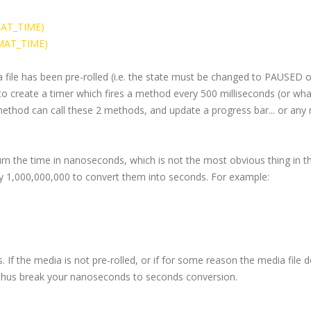
AT_TIME)
MAT_TIME)
 file has been
pre
-rolled (i.e. the state must be changed to PAUSED o
o create a timer which fires a method every 500 milliseconds (or wh
method can call these 2 methods, and update a progress bar... or an
rn the time in nanoseconds, which is not the most obvious thing in t
 by 1,000,000,000 to convert them into seconds. For example:
. If the media is not
pre
-rolled, or if for some reason the media file 
and thus break your nanoseconds to seconds conversion.