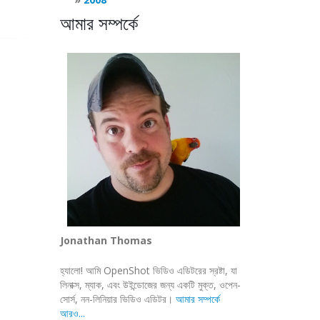
আমার সম্পর্কে
Jonathan Thomas
হ্যালো! আমি OpenShot ভিডিও এডিটরের স্রষ্টা, যা
লিনাক্স, ম্যাক, এবং উইন্ডোজের জন্য একটি মুক্ত, ওপেন-
সোর্স, নন-লিনিয়ার ভিডিও এডিটর।
আমার সম্পর্কে
আরও...