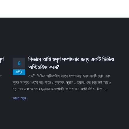
ৃণ
কিভাবে আমি মসৃণ সম্পাদনার জন্য একটি ভিডিও
6
অপ্টিমাইজ করব?
এপ্রি.
বং
একটি ভিডিও অপ্টিমাইজ করলে সম্পাদনার জন্য একটি ছোট এবং
দ্রুত সংস্করণ তৈরি হয়, যাতে প্লেব্যাক, স্ক্রাবিং, ট্রিমিং এবং প্রিভিউ আরও
মসৃণ হয় এবং আপনার চূড়ান্ত এক্সপোর্টের গুণগত মান অপরিবর্তিত থাকে।...
আরও পড়ুন