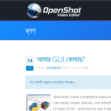
ব্লগ
আমার GUI কোথায়?
14
লিখেছেন
Jonathan
তারিখে
14 মে, 2008
.
মে
এই পোস্টটি শুধুমাত্র ইংরেজিতে উপলব্ধ।
Now that I have completed many tuto
can easily create classes, use inhe
to learn
GTK
+, and how to use it wi