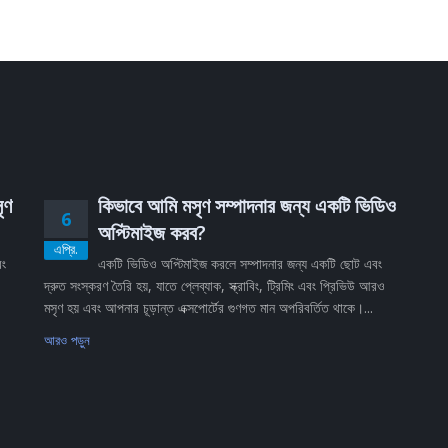
ৃণ
কিভাবে আমি মসৃণ সম্পাদনার জন্য একটি ভিডিও
6
অপ্টিমাইজ করব?
এপ্রি.
বং
একটি ভিডিও অপ্টিমাইজ করলে সম্পাদনার জন্য একটি ছোট এবং
দ্রুত সংস্করণ তৈরি হয়, যাতে প্লেব্যাক, স্ক্রাবিং, ট্রিমিং এবং প্রিভিউ আরও
মসৃণ হয় এবং আপনার চূড়ান্ত এক্সপোর্টের গুণগত মান অপরিবর্তিত থাকে।...
আরও পড়ুন