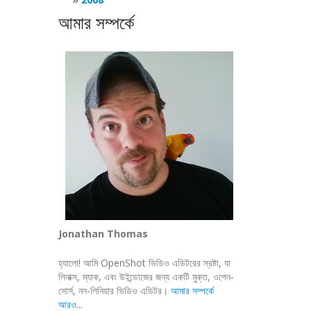
আমার সম্পর্কে
Jonathan Thomas
হ্যালো! আমি OpenShot ভিডিও এডিটরের স্রষ্টা, যা
লিনাক্স, ম্যাক, এবং উইন্ডোজের জন্য একটি মুক্ত, ওপেন-
সোর্স, নন-লিনিয়ার ভিডিও এডিটর।
আমার সম্পর্কে
আরও...