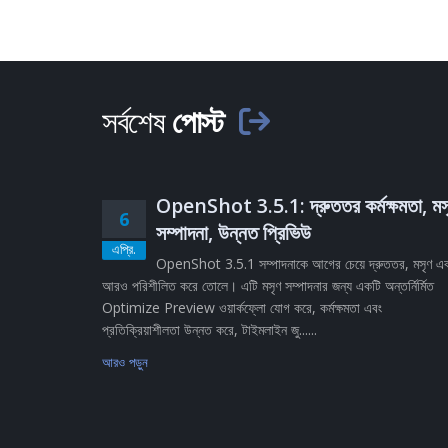
সর্বশেষ
পোস্ট
OpenShot 3.5.1: দ্রুততর কর্মক্ষমতা, মস
6
সম্পাদনা, উন্নত প্রিভিউ
এপ্রি.
OpenShot 3.5.1 সম্পাদনাকে আগের চেয়ে দ্রুততর, মসৃণ এ
আরও পরিশীলিত করে তোলে। এটি মসৃণ সম্পাদনার জন্য একটি অন্তর্নির্মিত
Optimize Preview ওয়ার্কফ্লো যোগ করে, কর্মক্ষমতা এবং
প্রতিক্রিয়াশীলতা উন্নত করে, টাইমলাইন জু......
আরও পড়ুন