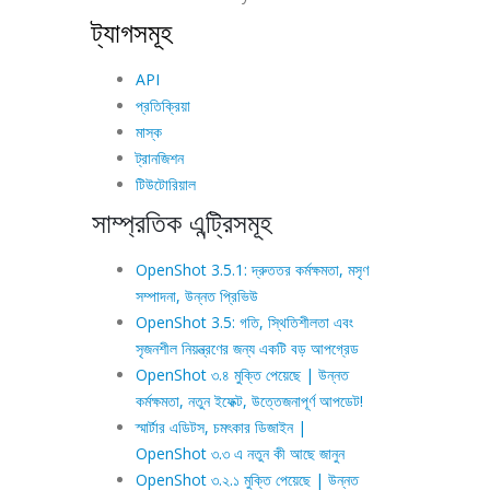
ট্যাগসমূহ
API
প্রতিক্রিয়া
মাস্ক
ট্রানজিশন
টিউটোরিয়াল
সাম্প্রতিক এন্ট্রিসমূহ
OpenShot 3.5.1: দ্রুততর কর্মক্ষমতা, মসৃণ
সম্পাদনা, উন্নত প্রিভিউ
OpenShot 3.5: গতি, স্থিতিশীলতা এবং
সৃজনশীল নিয়ন্ত্রণের জন্য একটি বড় আপগ্রেড
OpenShot ৩.৪ মুক্তি পেয়েছে | উন্নত
কর্মক্ষমতা, নতুন ইফেক্ট, উত্তেজনাপূর্ণ আপডেট!
স্মার্টার এডিটস, চমৎকার ডিজাইন |
OpenShot ৩.৩ এ নতুন কী আছে জানুন
OpenShot ৩.২.১ মুক্তি পেয়েছে | উন্নত