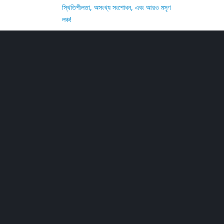
স্থিতিশীলতা, অসংখ্য সংশোধন, এবং আরও মসৃণ
লঞ্চ!