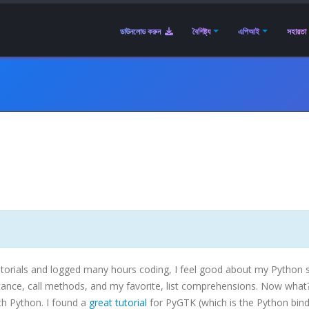
ডাউনলোড করুন
বৈশিষ্ট্য
এপিআই
সহায়তা
rials and logged many hours coding, I feel good about my Python ski
ritance, call methods, and my favorite, list comprehensions. Now what
th Python. I found a
great tutorial
for
PyGTK
(which is the Python bind