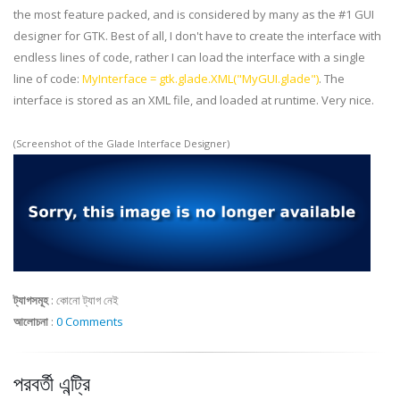
the most feature packed, and is considered by many as the #1 GUI
designer for
GTK
. Best of all, I don't have to create the interface with
endless lines of code, rather I can load the interface with a single
line of code:
MyInterface = gtk.glade.XML("MyGUI.glade")
. The
interface is stored as an XML file, and loaded at runtime. Very nice.
(Screenshot of the Glade Interface Designer)
ট্যাগসমূহ
:
কোনো ট্যাগ নেই
আলোচনা
:
0 Comments
পরবর্তী এন্ট্রি