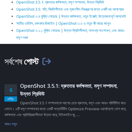
OpenShot 3.5.1: দ্রুততর কর্মক্ষমতা, মসৃণ সম্পাদনা, উন্নত প্রিভিউ
OpenShot 3.5: গতি, স্থিতিশীলতা এবং সৃজনশীল নিয়ন্ত্রণের জন্য একটি বড় আপগ্রেড
OpenShot ৩.৪ মুক্তি পেয়েছে | উন্নত কর্মক্ষমতা, নতুন ইফেক্ট, উত্তেজনাপূর্ণ আপডেট!
স্মার্টার এডিটস, চমৎকার ডিজাইন | OpenShot ৩.৩ এ নতুন কী আছে জানুন
OpenShot ৩.২.১ মুক্তি পেয়েছে | উন্নত স্থিতিশীলতা, অসংখ্য সংশোধন, এবং আরও
মসৃণ লঞ্চ!
সর্বশেষ
পোস্ট
OpenShot 3.5.1: দ্রুততর কর্মক্ষমতা, মসৃণ সম্পাদনা,
6
উন্নত প্রিভিউ
এপ্রি.
OpenShot 3.5.1 সম্পাদনাকে আগের চেয়ে দ্রুততর, মসৃণ এবং আরও পরিশীলিত করে
তোলে। এটি মসৃণ সম্পাদনার জন্য একটি অন্তর্নির্মিত Optimize Preview ওয়ার্কফ্লো যোগ করে,
কর্মক্ষমতা এবং প্রতিক্রিয়াশীলতা উন্নত করে, টাইমলাইন জু......
আরও পড়ুন