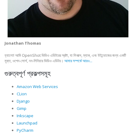
Jonathan Thomas
হ্যালো! আমি OpenShot ভিডিও এডিটরের স্রষ্টা, যা লিনাক্স, ম্যাক, এবং উইন্ডোজের জন্য একটি
মুক্ত, ওপেন-সোর্স, নন-লিনিয়ার ভিডিও এডিটর।
আমার সম্পর্কে আরও...
গুরুত্বপূর্ণ প্রকল্পসমূহ
Amazon Web Services
CLion
Django
Gimp
Inkscape
Launchpad
PyCharm