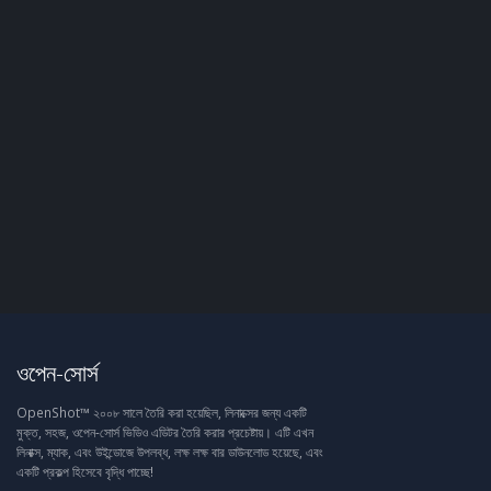
ওপেন-সোর্স
OpenShot™ ২০০৮ সালে তৈরি করা হয়েছিল, লিনাক্সের জন্য একটি
মুক্ত, সহজ, ওপেন-সোর্স ভিডিও এডিটর তৈরি করার প্রচেষ্টায়। এটি এখন
লিনাক্স, ম্যাক, এবং উইন্ডোজে উপলব্ধ, লক্ষ লক্ষ বার ডাউনলোড হয়েছে, এবং
একটি প্রকল্প হিসেবে বৃদ্ধি পাচ্ছে!