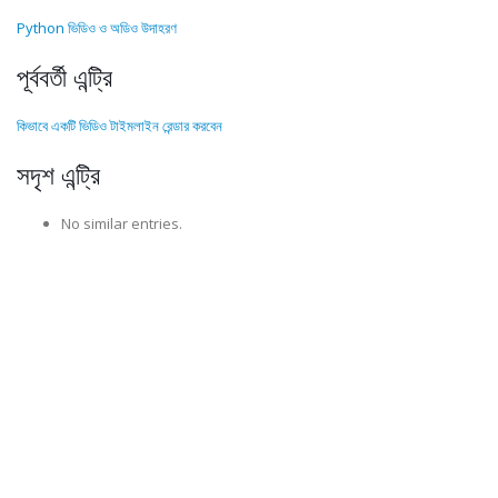
Python ভিডিও ও অডিও উদাহরণ
পূর্ববর্তী এন্ট্রি
কিভাবে একটি ভিডিও টাইমলাইন রেন্ডার করবেন
সদৃশ এন্ট্রি
No similar entries.