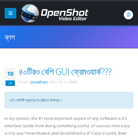
ব্লগ
৪০টিরও বেশি GUI ফ্রেমওয়ার্ক???
10
লিখেছেন
Jonathan
তারিখে
10 মে, 2008
.
মে
এই পোস্টটি শুধুমাত্র ইংরেজিতে উপলব্ধ।
In my opinion, the #1 most important aspect of any software is it's
interface (aside from doing something useful, of course). How easy
is it to use? How intuitive and streamlined is it? Case in point, their