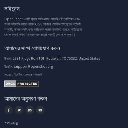
লাইসেন্স
OpenShot™ একটি মুক্ত সফটওয়্যার: আপনি এটি পুনর্বিতরণ এবং/
অথবা পরিবর্তন করতে পারেন GNU সাধারণ পাবলিক লাইসেন্সের শর্তাবলী
অনুযায়ী, যা ফ্রি সফটওয়্যার ফাউন্ডেশন দ্বারা প্রকাশিত হয়েছে, লাইসেন্সের
৩য় সংস্করণ অথবা (আপনার পছন্দমতো) পরবর্তী কোনো সংস্করণ।
আমাদের সাথে যোগাযোগ করুন
ঠিকানা:
2931 Ridge Rd #101, Rockwall, TX 75032, United States
ইমেইল:
support@openshot.org
সহায়তা:
ইমেইল
·
ফোরাম
·
ডিসকর্ড
আমাদের অনুসরণ করুন
স্পনসর