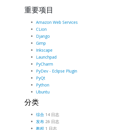
重要项目
Amazon Web Services
CLion
Django
Gimp
Inkscape
Launchpad
PyCharm
PyDev - Eclipse Plugin
PyQt
Python
Ubuntu
分类
综合
14 日志
发布
26 日志
教程
1 日志