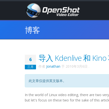
博客
导入 Kdenlive 和 Ki
6
作者
Jonathan
于
2010年3月6日
.
三月
此文章仅提供英文版本。
In the world of Linux video editing, there are two ver
but let's focus on these two for the sake of this articl