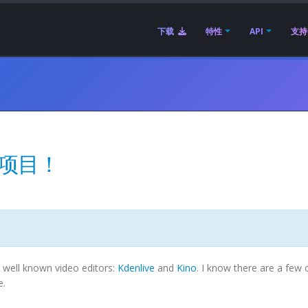
下载
特性
API
支持
no 项目！
y well known video editors:
Kdenlive
and
Kino
. I know there are a few 
e.