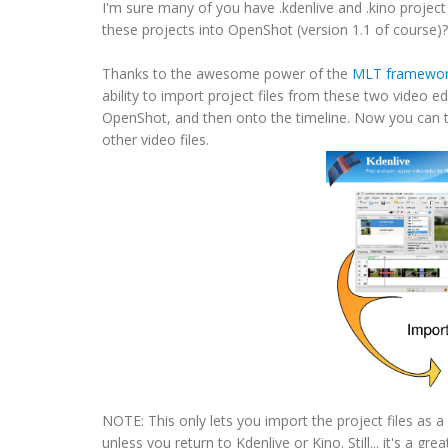
I'm sure many of you have .kdenlive and .kino project 
these projects into OpenShot (version 1.1 of course)?
Thanks to the awesome power of the
MLT framewo
ability to import project files from these two video ed
OpenShot, and then onto the timeline. Now you can trim
other video files.
NOTE: This only lets you import the project files as a "c
unless you return to Kdenlive or Kino. Still... it's a g