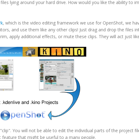
files lying around your hard drive. How would you like the ability to i
rk
, which is the video editing framework we use for OpenShot, we ha
itors, and use them like any other clips! Just drag and drop the files in
, apply additional effects, or mute these clips. They will act just lik
lip". You will not be able to edit the individual parts of the project fil
reat feature that might be useful to a many people.