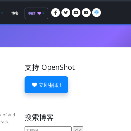
博客
捐赠
支持 OpenShot
立即捐助!
ck of and
搜索博客
track,