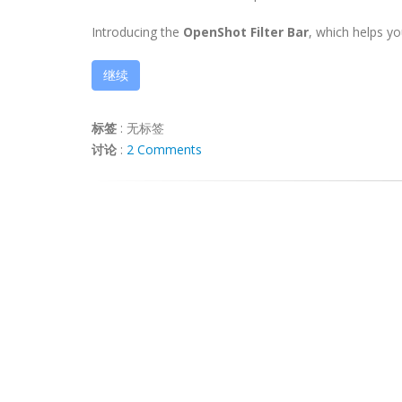
Introducing the
OpenShot Filter Bar
, which helps you
继续
标签
:
无标签
讨论
:
2 Comments