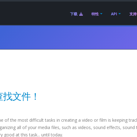
下载
特性
API
支持
查找文件！
e of the most difficult tasks in creating a video or film is keeping tra
ganizing all of your media files, such as videos, sound effects, sound 
 good at this task... until today.