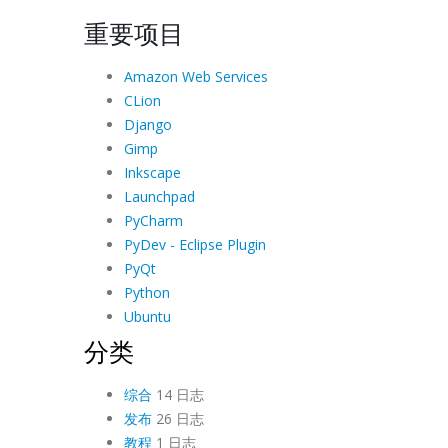
重要项目
Amazon Web Services
CLion
Django
Gimp
Inkscape
Launchpad
PyCharm
PyDev - Eclipse Plugin
PyQt
Python
Ubuntu
分类
综合
14 日志
发布
26 日志
教程
1 日志