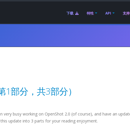
下载
特性
API
支持
第1部分，共3部分）
n very busy working on OpenShot 2.0 (of course), and have an update
en this update into 3 parts for your reading enjoyment.