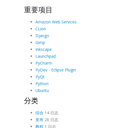
重要项目
Amazon Web Services
CLion
Django
Gimp
Inkscape
Launchpad
PyCharm
PyDev - Eclipse Plugin
PyQt
Python
Ubuntu
分类
综合
14 日志
发布
26 日志
教程
1 日志