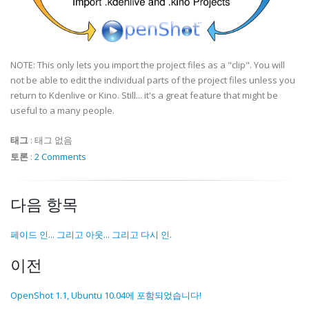
NOTE: This only lets you import the project files as a "clip". You will
not be able to edit the individual parts of the project files unless you
return to Kdenlive or Kino. Still... it's a great feature that might be
useful to a many people.
태그
:
태그 없음
토론
:
2 Comments
다음 항목
페이드 인... 그리고 아웃... 그리고 다시 인.
이전
OpenShot 1.1, Ubuntu 10.04에 포함되었습니다!