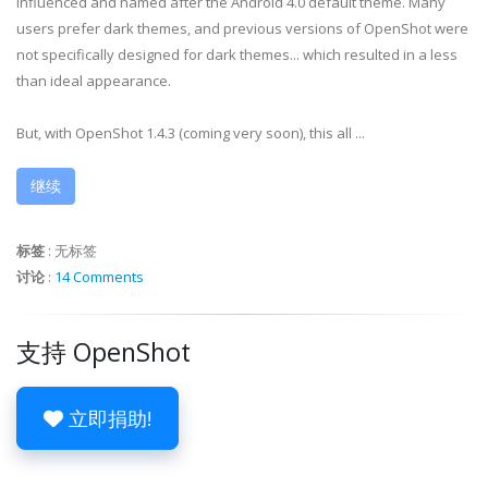
influenced and named after the Android 4.0 default theme. Many
users prefer dark themes, and previous versions of OpenShot were
not specifically designed for dark themes... which resulted in a less
than ideal appearance.
But, with OpenShot 1.4.3 (coming very soon), this all ...
继续
标签
:
无标签
讨论
:
14 Comments
支持 OpenShot
立即捐助!