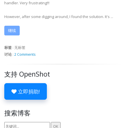
handler. Very frustrating!!!
However, after some digging around, I found the solution. It's ...
继续
标签
:
无标签
讨论
:
2 Comments
支持 OpenShot
立即捐助!
搜索博客