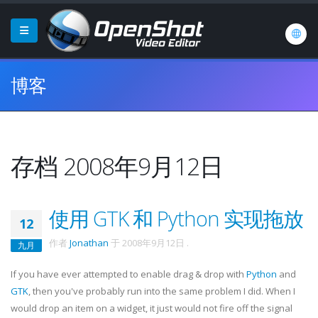
博客
存档 2008年9月12日
使用 GTK 和 Python 实现拖放
12
作者
Jonathan
于
2008年9月12日
.
九月
If you have ever attempted to enable drag & drop with
Python
and
GTK
, then you've probably run into the same problem I did. When I
would drop an item on a widget, it just would not fire off the signal