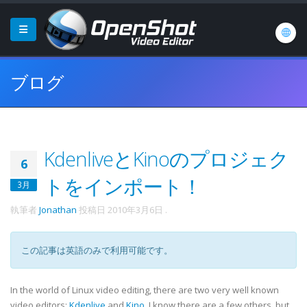
ブログ
KdenliveとKinoのプロジェク
6
トをインポート！
3月
執筆者
Jonathan
投稿日
2010年3月6日
.
この記事は英語のみで利用可能です。
In the world of Linux video editing, there are two very well known
video editors:
Kdenlive
and
Kino
. I know there are a few others, but