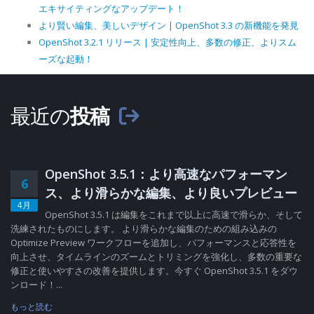
エキサイティングなアップデート！
より賢い編集、美しいデザイン | OpenShot 3.3 の新機能を発見
OpenShot 3.2.1 リリース | 安定性向上、多数の修正、よりスム
ーズな起動！
最近の
投稿
OpenShot 3.5.1：より高速なパフォーマン
6
ス、より滑らかな編集、より良いプレビュー
4月
OpenShot 3.5.1 は編集をこれまで以上に高速で滑らか、そして
洗練されたものにします。 より滑らかな編集のための組み込みの
Optimize Preview ワークフローを追加し、パフォーマンスと応答性を
向上させ、タイムラインのズームとトリミングを強化し、多数の重要な
修正と使いやすさの改善を提供します。今すぐ OpenShot 3.5.1 をダウ
ンロード！...
もっと読む