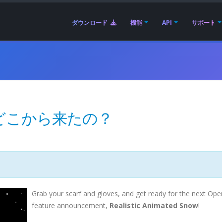
ダウンロード
機能
API
サポート
どこから来たの？
Grab your scarf and gloves, and get ready for the next Op
feature announcement,
Realistic Animated Snow
!