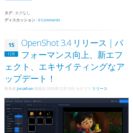
タグ
:
タグなし
ディスカッション
:
0 Comments
OpenShot 3.4 リリース | パ
15
フォーマンス向上、新エフ
12月
ェクト、エキサイティングなア
ップデート！
執筆者
Jonathan
投稿日
2025年12月15日
カテゴリ
リリース
.