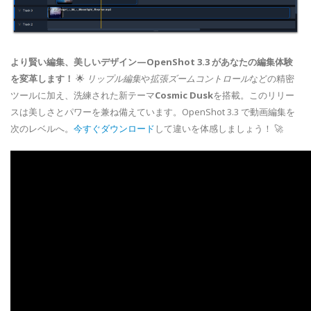
より賢い編集、美しいデザイン—OpenShot 3.3 があなたの編集体験
を変革します！
🌟
リップル編集
や
拡張ズームコントロール
などの精密
ツールに加え、洗練された新テーマ
Cosmic Dusk
を搭載。このリリー
スは美しさとパワーを兼ね備えています。OpenShot 3.3 で動画編集を
次のレベルへ。
今すぐダウンロード
して違いを体感しましょう！ 🚀