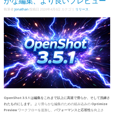
かな編集、より良いプレビュー
執筆者
Jonathan
投稿日
2026年4月6日
カテゴリ
リリース
.
OpenShot 3.5.1 は編集をこれまで以上に高速で滑らか、そして洗練さ
れたものにします。
より滑らかな編集のための組み込みの
Optimize
Preview
ワークフローを追加し、
パフォーマンスと応答性
を向上さ