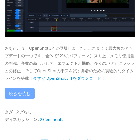
さあ行こう！OpenShot 3.4 が登場しました。これまでで最大級のアッ
プデートの一つです。全体で32%のパフォーマンス向上、メモリ使用量
の削減、多数の新しいビデオエフェクトと機能、多くのバグとクラッシ
ュの修正、そしてOpenShotの未来を試す勇者のための実験的なタイム
ラインを搭載！
今すぐ OpenShot 3.4 をダウンロード
！
続きを読む
タグ
:
タグなし
ディスカッション
:
2 Comments