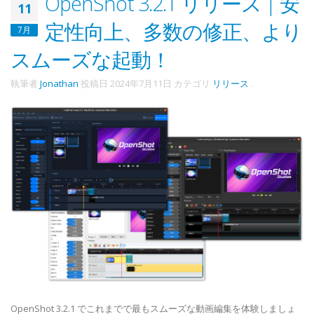
OpenShot 3.2.1 リリース | 安
11
定性向上、多数の修正、より
7月
スムーズな起動！
執筆者
Jonathan
投稿日
2024年7月11日
カテゴリ
リリース
.
OpenShot 3.2.1 でこれまでで最もスムーズな動画編集を体験しましょ