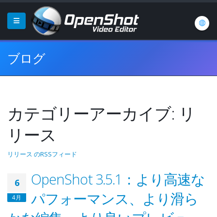
ブログ
カテゴリーアーカイブ: リ
リース
リリース のRSSフィード
OpenShot 3.5.1：より高速な
6
パフォーマンス、より滑ら
4月