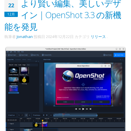
より賢い編集、美しいデザ
22
イン | OpenShot 3.3 の新機
12月
能を発見
執筆者
Jonathan
投稿日
2024年12月22日
カテゴリ
リリース
.