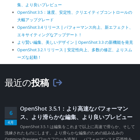
集、より良いプレビュー
OpenShot 3.5：速度、安定性、クリエイティブコントロールの
大幅アップグレード
OpenShot 3.4 リリース | パフォーマンス向上、新エフェクト、
エキサイティングなアップデート！
より賢い編集、美しいデザイン | OpenShot 3.3 の新機能を発見
OpenShot 3.2.1 リリース | 安定性向上、多数の修正、よりスム
ーズな起動！
最近の
投稿
OpenShot 3.5.1：より高速なパフォーマン
6
ス、より滑らかな編集、より良いプレビュー
4月
OpenShot 3.5.1 は編集をこれまで以上に高速で滑らか、そして
洗練されたものにします。 より滑らかな編集のための組み込みの
Optimize Preview ワークフローを追加し、パフォーマンスと応答性を