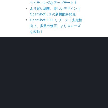
サイティングなアップデート！
より賢い編集、美しいデザイン |
OpenShot 3.3 の新機能を発見
OpenShot 3.2.1 リリース | 安定性
向上、多数の修正、よりスムーズ
な起動！