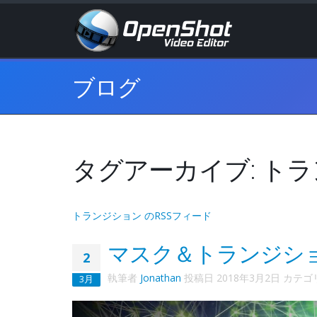
ブログ
タグアーカイブ: ト
トランジション のRSSフィード
マスク＆トランジシ
2
執筆者
Jonathan
投稿日
2018年3月2日
カテゴ
3月