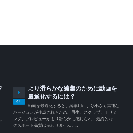
フ
より滑らかな編集のために動画を
6
、
最適化するには？
4月
動画を最適化すると、編集用により小さく高速な
バージョンが作成されるため、再生、スクラブ、トリミ
、
ング、プレビューがより滑らかに感じられ、最終的なエ
た
クスポート品質は変わりません。...