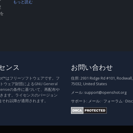
ン
もっと読む
使
 を
センス
お問い合わせ
Shot™はフリーソフトウェアです。フ
住所:
2931 Ridge Rd #101, Rockwall,
ウェア財団によるGNU General
75032, United States
c Licenseの条件に基づいて、再配布や
メール:
support@openshot.org
きます。ライセンスのバージョン
はそれ以降が適用されます。
サポート:
メール:
·
フォーラム
·
Dis