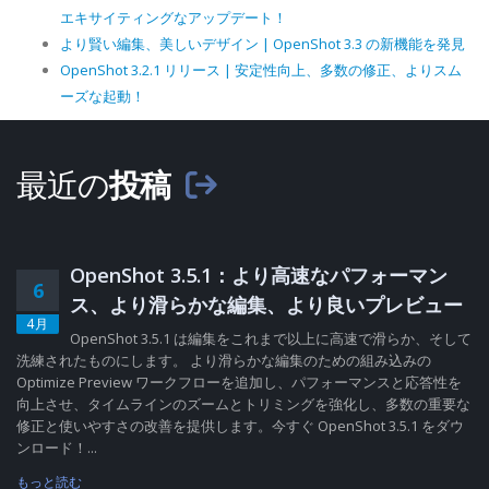
エキサイティングなアップデート！
より賢い編集、美しいデザイン | OpenShot 3.3 の新機能を発見
OpenShot 3.2.1 リリース | 安定性向上、多数の修正、よりスム
ーズな起動！
最近の
投稿
OpenShot 3.5.1：より高速なパフォーマン
6
ス、より滑らかな編集、より良いプレビュー
4月
OpenShot 3.5.1 は編集をこれまで以上に高速で滑らか、そして
洗練されたものにします。 より滑らかな編集のための組み込みの
Optimize Preview ワークフローを追加し、パフォーマンスと応答性を
向上させ、タイムラインのズームとトリミングを強化し、多数の重要な
修正と使いやすさの改善を提供します。今すぐ OpenShot 3.5.1 をダウ
ンロード！...
もっと読む