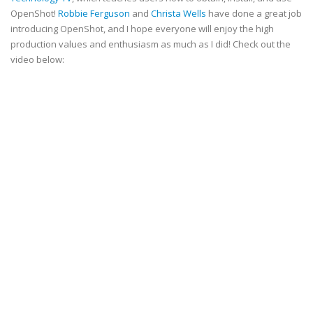
OpenShot!
Robbie Ferguson
and
Christa Wells
have done a great job
introducing OpenShot, and I hope everyone will enjoy the high
production values and enthusiasm as much as I did! Check out the
video below: