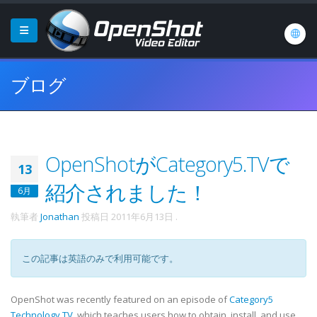
ブログ
OpenShotがCategory5.TVで
13
紹介されました！
6月
執筆者
Jonathan
投稿日
2011年6月13日
.
この記事は英語のみで利用可能です。
OpenShot was recently featured on an episode of
Category5
Technology TV
, which teaches users how to obtain, install, and use