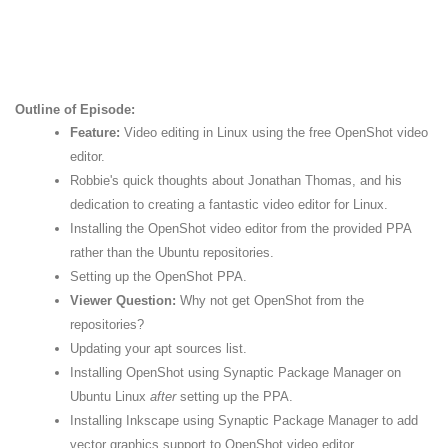
Outline of Episode:
Feature:
Video editing in Linux using the free OpenShot video
editor.
Robbie's quick thoughts about Jonathan Thomas, and his
dedication to creating a fantastic video editor for Linux.
Installing the OpenShot video editor from the provided PPA
rather than the Ubuntu repositories.
Setting up the OpenShot PPA.
Viewer Question:
Why not get OpenShot from the
repositories?
Updating your apt sources list.
Installing OpenShot using Synaptic Package Manager on
Ubuntu Linux
after
setting up the PPA.
Installing Inkscape using Synaptic Package Manager to add
vector graphics support to OpenShot video editor.