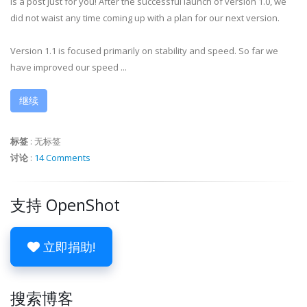
is a post just for you! After the successful launch of version 1.0, we
did not waist any time coming up with a plan for our next version.
Version 1.1 is focused primarily on stability and speed. So far we
have improved our speed ...
继续
标签
:
无标签
讨论
:
14 Comments
支持 OpenShot
立即捐助!
搜索博客