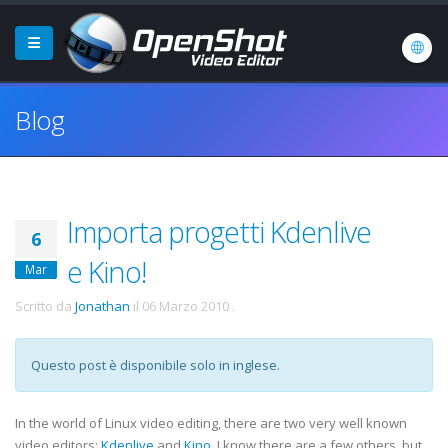
Blog
Importa progetti Kdenlive
6
e Kino!
Mar
Scritto da
Jonathan
il
06 Marzo 2010
.
Questo post è disponibile solo in inglese.
In the world of Linux video editing, there are two very well known
video editors:
Kdenlive
and
Kino
. I know there are a few others, but