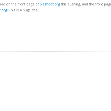
red on the front page of
Slashdot.org
this evening, and the front pag
t.org
! This is a huge deal, ...