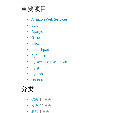
重要项目
Amazon Web Services
CLion
Django
Gimp
Inkscape
Launchpad
PyCharm
PyDev - Eclipse Plugin
PyQt
Python
Ubuntu
分类
综合
14 日志
发布
26 日志
教程
1 日志