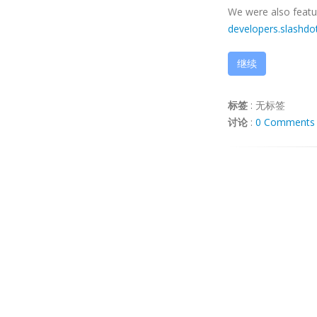
We were also featu
developers.slashdo
继续
标签
:
无标签
讨论
:
0 Comments