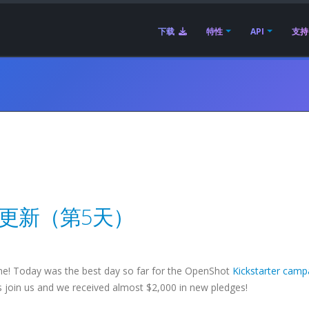
下载
特性
API
支持
rter 更新（第5天）
e! Today was the best day so far for the OpenShot
Kickstarter camp
 join us and we received almost $2,000 in new pledges!