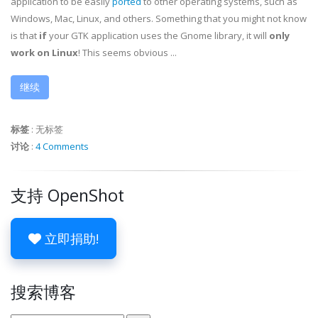
application to be easily
ported
to other operating systems, such as
Windows, Mac, Linux, and others. Something that you might not know
is that
if
your GTK application uses the Gnome library, it will
only
work on Linux
! This seems obvious ...
继续
标签
:
无标签
讨论
:
4 Comments
支持 OpenShot
立即捐助!
搜索博客