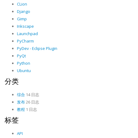
CLion
Django
Gimp
Inkscape
Launchpad
PyCharm
PyDev - Eclipse Plugin
PyQt
Python
Ubuntu
分类
综合
14 日志
发布
26 日志
教程
1 日志
标签
API