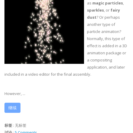
as
magic particles
,
sparkles
, or
fairy
dust
? Or perhaps
another type of
particle animation?
Normally, this type of
effect is added in a 3D
animation package or
a compositing
application, and later
included in a video editor for the final assembly.
However, ...
继续
标签
:
无标签
讨论
:
5 Comments