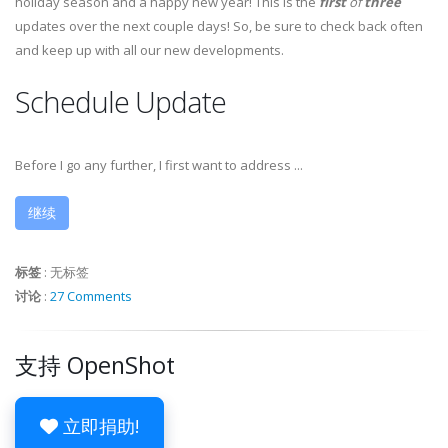
holiday season and a happy new year! This is the
first
of
three
updates over the next couple days! So, be sure to check back often
and keep up with all our new developments.
Schedule Update
Before I go any further, I first want to address ...
继续
标签
:
无标签
讨论
:
27 Comments
支持 OpenShot
立即捐助!