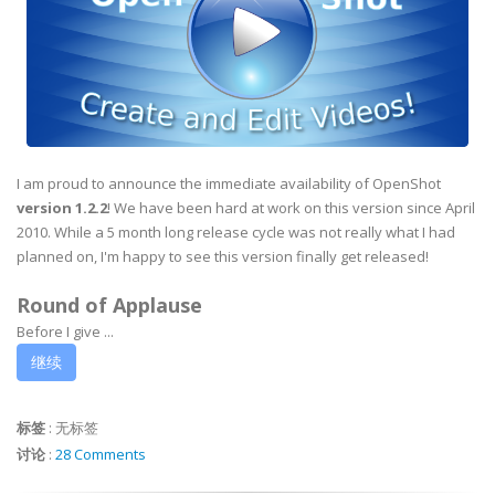
I am proud to announce the immediate availability of OpenShot
version 1.2.2
! We have been hard at work on this version since April
2010. While a 5 month long release cycle was not really what I had
planned on, I'm happy to see this version finally get released!
Round of Applause
Before I give ...
继续
标签
:
无标签
讨论
:
28 Comments