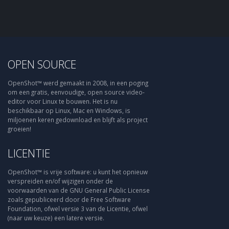
OPEN SOURCE
OpenShot™ werd gemaakt in 2008, in een poging
om een gratis, eenvoudige, open source video-
editor voor Linux te bouwen. Het is nu
beschikbaar op Linux, Mac en Windows, is
miljoenen keren gedownload en blijft als project
groeien!
LICENTIE
OpenShot™ is vrije software: u kunt het opnieuw
verspreiden en/of wijzigen onder de
voorwaarden van de GNU General Public License
zoals gepubliceerd door de Free Software
Foundation, ofwel versie 3 van de Licentie, ofwel
(naar uw keuze) een latere versie.