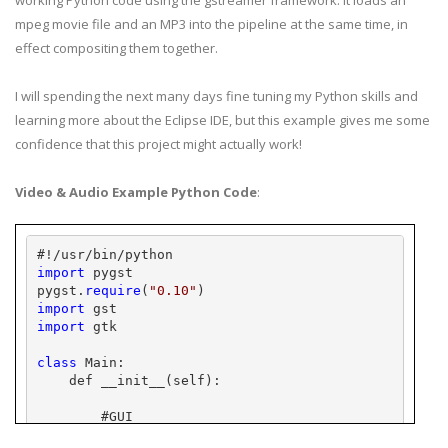
working Python code using the gstreamer framework. It loads an
mpeg movie file and an MP3 into the pipeline at the same time, in
effect compositing them together.
I will spending the next many days fine tuning my Python skills and
learning more about the Eclipse IDE, but this example gives me some
confidence that this project might actually work!
Video & Audio Example Python Code
:
#!/usr/bin/python
import
 pygst
pygst.
require
(
"0.10"
)
import
 gst
import
 gtk
class
 Main:
    def __init__(self):
        #GUI
        self.window = gtk.Window()