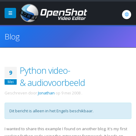
Blog
Python video-
9
& audiovoorbeeld
Mei
Geschreven door
Jonathan
op
9 mei 2008
.
Dit bericht is alleen in het Engels beschikbaar.
I wanted to share this example I found on another blog. It's my first