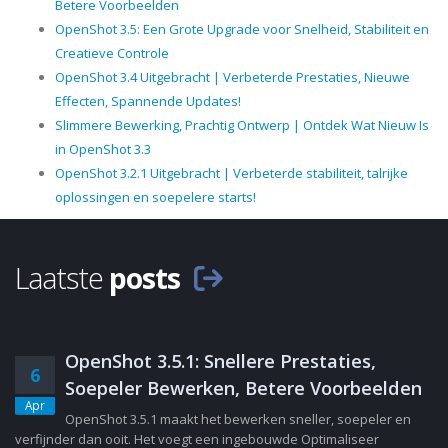
Betere Voorbeelden
OpenShot 3.5: Een Grote Upgrade voor Snelheid, Stabiliteit en
Creatieve Controle
OpenShot 3.4 Uitgebracht | Verbeterde Prestaties, Nieuwe
Effecten, Spannende Updates!
Slimmere Bewerking, Prachtig Ontwerp | Ontdek Wat Nieuw Is
in OpenShot 3.3
OpenShot 3.2.1 Uitgebracht | Verbeterde stabiliteit, talrijke
oplossingen en soepelere starts!
Laatste
posts
OpenShot 3.5.1: Snellere Prestaties,
6
Soepeler Bewerken, Betere Voorbeelden
Apr
OpenShot 3.5.1 maakt het bewerken sneller, soepeler en
verfijnder dan ooit. Het voegt een ingebouwde Optimaliseer