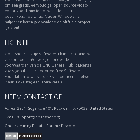
om een gratis, eenvoudige, open source video-
editor voor Linux te bouwen. Het is nu
beschikbaar op Linux, Mac en Windows, is
miljoenen keren gedownload en blijft als project
groeien!
LICENTIE
OpenShot™ is vrije software: u kunt het opnieuw
verspreiden en/of wijzigen onder de
voorwaarden van de GNU General Public License
zoals gepubliceerd door de Free Software
Foundation, ofwel versie 3 van de Licentie, ofwel
(naar uw keuze) een latere versie.
NEEM CONTACT OP
Adres:
2931 Ridge Rd #101, Rockwall, TX 75032, United States
E-mail:
support@openshot.org
Ondersteuning
E-mail:
·
Forum
·
Discord