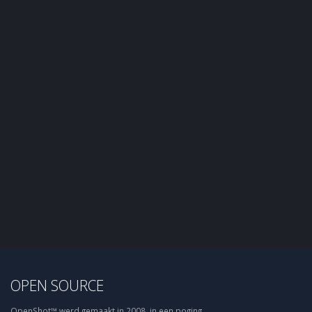
OPEN SOURCE
OpenShot™ werd gemaakt in 2008, in een poging