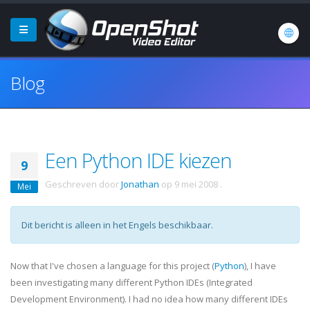
Blog
Een Python IDE kiezen
9
Geschreven door
Jonathan
op
9 mei 2008
.
Mei
Dit bericht is alleen in het Engels beschikbaar.
Now that I've chosen a language for this project (
Python
), I have
been investigating many different Python
IDEs
(Integrated
Development Environment). I had no idea how many different
IDEs