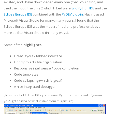
existed, and I have downloaded every one (that I could find) and
tried them out. The only 2 which I liked were
Eric Python
IDE
and the
Eclipse Europa
IDE
combined with the
PyDEV
plug-in
. Having used
Microsoft Visual Studio for many, many years, I found that the
Eclipse Europa
IDE
was the most refined and professional, even
more so that Visual Studio (in many ways).
Some of the
highlights
:
Great layout / tabbed interface
Good project / file organization
Responsive
intellisense
/ code completion
Code templates
Code collapsing (which is great)
A nice integrated debugger
(Screenshot of Eclipse
IDE
- just imagine Python code instead of Java and
you'll get an idea of what it's like from this picture)