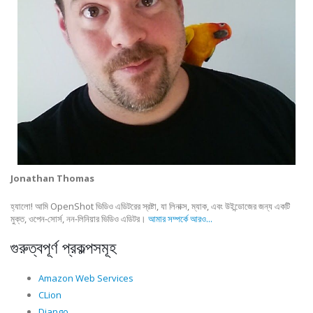
Jonathan Thomas
হ্যালো! আমি OpenShot ভিডিও এডিটরের স্রষ্টা, যা লিনাক্স, ম্যাক, এবং উইন্ডোজের জন্য একটি
মুক্ত, ওপেন-সোর্স, নন-লিনিয়ার ভিডিও এডিটর।
আমার সম্পর্কে আরও...
গুরুত্বপূর্ণ প্রকল্পসমূহ
Amazon Web Services
CLion
Django