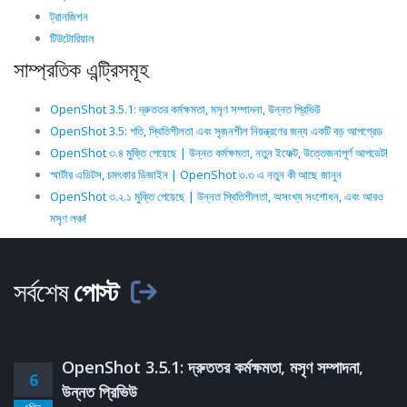
ট্রানজিশন
টিউটোরিয়াল
সাম্প্রতিক এন্ট্রিসমূহ
OpenShot 3.5.1: দ্রুততর কর্মক্ষমতা, মসৃণ সম্পাদনা, উন্নত প্রিভিউ
OpenShot 3.5: গতি, স্থিতিশীলতা এবং সৃজনশীল নিয়ন্ত্রণের জন্য একটি বড় আপগ্রেড
OpenShot ৩.৪ মুক্তি পেয়েছে | উন্নত কর্মক্ষমতা, নতুন ইফেক্ট, উত্তেজনাপূর্ণ আপডেট!
স্মার্টার এডিটস, চমৎকার ডিজাইন | OpenShot ৩.৩ এ নতুন কী আছে জানুন
OpenShot ৩.২.১ মুক্তি পেয়েছে | উন্নত স্থিতিশীলতা, অসংখ্য সংশোধন, এবং আরও
মসৃণ লঞ্চ!
সর্বশেষ
পোস্ট
OpenShot 3.5.1: দ্রুততর কর্মক্ষমতা, মসৃণ সম্পাদনা,
6
উন্নত প্রিভিউ