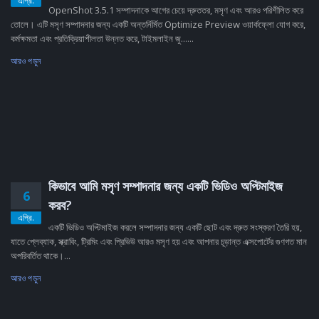
এপ্রি.
OpenShot 3.5.1 সম্পাদনাকে আগের চেয়ে দ্রুততর, মসৃণ এবং আরও পরিশীলিত করে
তোলে। এটি মসৃণ সম্পাদনার জন্য একটি অন্তর্নির্মিত Optimize Preview ওয়ার্কফ্লো যোগ করে,
কর্মক্ষমতা এবং প্রতিক্রিয়াশীলতা উন্নত করে, টাইমলাইন জু......
আরও পড়ুন
কিভাবে আমি মসৃণ সম্পাদনার জন্য একটি ভিডিও অপ্টিমাইজ
6
করব?
এপ্রি.
একটি ভিডিও অপ্টিমাইজ করলে সম্পাদনার জন্য একটি ছোট এবং দ্রুত সংস্করণ তৈরি হয়,
যাতে প্লেব্যাক, স্ক্রাবিং, ট্রিমিং এবং প্রিভিউ আরও মসৃণ হয় এবং আপনার চূড়ান্ত এক্সপোর্টের গুণগত মান
অপরিবর্তিত থাকে।...
আরও পড়ুন