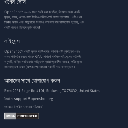
ওপেন-সোর্স
OpenShot™ ২০০৮ সালে তৈরি করা হয়েছিল, লিনাক্সের জন্য একটি
মুক্ত, সহজ, ওপেন-সোর্স ভিডিও এডিটর তৈরি করার প্রচেষ্টায়। এটি এখন
লিনাক্স, ম্যাক, এবং উইন্ডোজে উপলব্ধ, লক্ষ লক্ষ বার ডাউনলোড হয়েছে, এবং
একটি প্রকল্প হিসেবে বৃদ্ধি পাচ্ছে!
লাইসেন্স
OpenShot™ একটি মুক্ত সফটওয়্যার: আপনি এটি পুনর্বিতরণ এবং/
অথবা পরিবর্তন করতে পারেন GNU সাধারণ পাবলিক লাইসেন্সের শর্তাবলী
অনুযায়ী, যা ফ্রি সফটওয়্যার ফাউন্ডেশন দ্বারা প্রকাশিত হয়েছে, লাইসেন্সের
৩য় সংস্করণ অথবা (আপনার পছন্দমতো) পরবর্তী কোনো সংস্করণ।
আমাদের সাথে যোগাযোগ করুন
ঠিকানা:
2931 Ridge Rd #101, Rockwall, TX 75032, United States
ইমেইল:
support@openshot.org
সহায়তা:
ইমেইল
·
ফোরাম
·
ডিসকর্ড