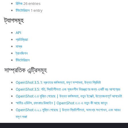
রিলিজ
26 entries
টিউটোরিয়াল
1 entry
ট্যাগসমূহ
API
প্রতিক্রিয়া
মাস্ক
ট্রানজিশন
টিউটোরিয়াল
সাম্প্রতিক এন্ট্রিসমূহ
OpenShot 3.5.1: দ্রুততর কর্মক্ষমতা, মসৃণ সম্পাদনা, উন্নত প্রিভিউ
OpenShot 3.5: গতি, স্থিতিশীলতা এবং সৃজনশীল নিয়ন্ত্রণের জন্য একটি বড় আপগ্রেড
OpenShot ৩.৪ মুক্তি পেয়েছে | উন্নত কর্মক্ষমতা, নতুন ইফেক্ট, উত্তেজনাপূর্ণ আপডেট!
স্মার্টার এডিটস, চমৎকার ডিজাইন | OpenShot ৩.৩ এ নতুন কী আছে জানুন
OpenShot ৩.২.১ মুক্তি পেয়েছে | উন্নত স্থিতিশীলতা, অসংখ্য সংশোধন, এবং আরও
মসৃণ লঞ্চ!