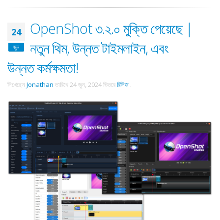
OpenShot ৩.২.০ মুক্তি পেয়েছে |
24
নতুন থিম, উন্নত টাইমলাইন, এবং
জুন
উন্নত কর্মক্ষমতা!
লিখেছেন
Jonathan
তারিখে
24 জুন, 2024
ভিতরে
রিলিজ
.