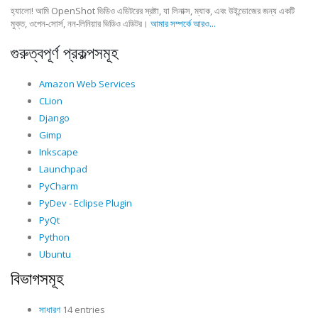
হ্যালো! আমি OpenShot ভিডিও এডিটরের স্রষ্টা, যা লিনাক্স, ম্যাক, এবং উইন্ডোজের জন্য একটি
মুক্ত, ওপেন-সোর্স, নন-লিনিয়ার ভিডিও এডিটর।
আমার সম্পর্কে আরও...
গুরুত্বপূর্ণ প্রকল্পসমূহ
Amazon Web Services
CLion
Django
Gimp
Inkscape
Launchpad
PyCharm
PyDev - Eclipse Plugin
PyQt
Python
Ubuntu
বিভাগসমূহ
সাধারণ
14 entries