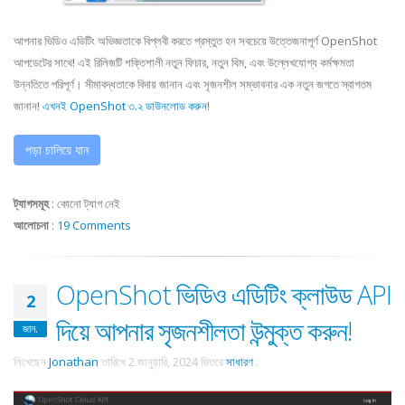
আপনার ভিডিও এডিটিং অভিজ্ঞতাকে বিপ্লবী করতে প্রস্তুত হন সবচেয়ে উত্তেজনাপূর্ণ OpenShot
আপডেটের সাথে! এই রিলিজটি শক্তিশালী নতুন ফিচার, নতুন থিম, এবং উল্লেখযোগ্য কর্মক্ষমতা
উন্নতিতে পরিপূর্ণ। সীমাবদ্ধতাকে বিদায় জানান এবং সৃজনশীল সম্ভাবনার এক নতুন জগতে স্বাগতম
জানান!
এখনই OpenShot ৩.২ ডাউনলোড করুন
!
পড়া চালিয়ে যান
ট্যাগসমূহ
:
কোনো ট্যাগ নেই
আলোচনা
:
19 Comments
OpenShot ভিডিও এডিটিং ক্লাউড API
2
দিয়ে আপনার সৃজনশীলতা উন্মুক্ত করুন!
জান.
লিখেছেন
Jonathan
তারিখে
2 জানুয়ারি, 2024
ভিতরে
সাধারণ
.