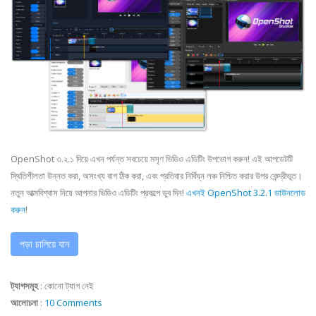
OpenShot ৩.২.১ দিয়ে এখন পর্যন্ত সবচেয়ে মসৃণ ভিডিও এডিটিং উপভোগ করুন! এই আপডেটটি
স্থিতিশীলতা উন্নত করা, অসংখ্য বাগ ঠিক করা, এবং প্রতিবার নির্বিঘ্ন লঞ্চ নিশ্চিত করার উপর কেন্দ্রীভূত।
নতুন আত্মবিশ্বাস নিয়ে আপনার ভিডিও এডিটিং প্রকল্পে ডুব দিন!
এখনই OpenShot 3.2.1 ডাউনলোড
করুন
!
পড়া চালিয়ে যান
ট্যাগসমূহ
:
কোনো ট্যাগ নেই
আলোচনা
:
10 Comments