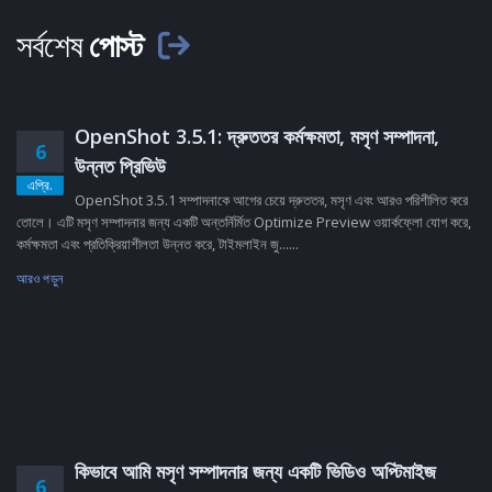
সর্বশেষ
পোস্ট
OpenShot 3.5.1: দ্রুততর কর্মক্ষমতা, মসৃণ সম্পাদনা,
6
উন্নত প্রিভিউ
এপ্রি.
OpenShot 3.5.1 সম্পাদনাকে আগের চেয়ে দ্রুততর, মসৃণ এবং আরও পরিশীলিত করে
তোলে। এটি মসৃণ সম্পাদনার জন্য একটি অন্তর্নির্মিত Optimize Preview ওয়ার্কফ্লো যোগ করে,
কর্মক্ষমতা এবং প্রতিক্রিয়াশীলতা উন্নত করে, টাইমলাইন জু......
আরও পড়ুন
কিভাবে আমি মসৃণ সম্পাদনার জন্য একটি ভিডিও অপ্টিমাইজ
6