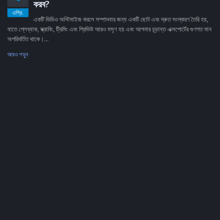
করব?
এপ্রি.
একটি ভিডিও অপ্টিমাইজ করলে সম্পাদনার জন্য একটি ছোট এবং দ্রুত সংস্করণ তৈরি হয়,
যাতে প্লেব্যাক, স্ক্রাবিং, ট্রিমিং এবং প্রিভিউ আরও মসৃণ হয় এবং আপনার চূড়ান্ত এক্সপোর্টের গুণগত মান
অপরিবর্তিত থাকে।...
আরও পড়ুন