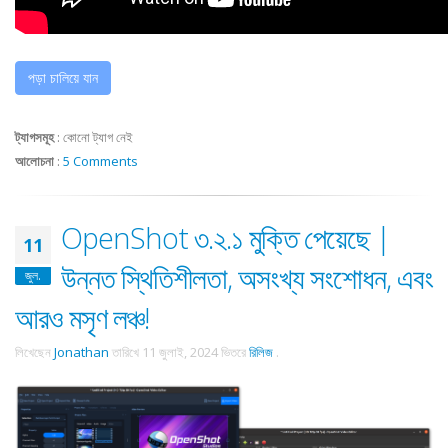
পড়া চালিয়ে যান
ট্যাগসমূহ
:
কোনো ট্যাগ নেই
আলোচনা
:
5 Comments
OpenShot ৩.২.১ মুক্তি পেয়েছে |
11
উন্নত স্থিতিশীলতা, অসংখ্য সংশোধন, এবং
জুল.
আরও মসৃণ লঞ্চ!
লিখেছেন
Jonathan
তারিখে
11 জুলাই, 2024
ভিতরে
রিলিজ
.