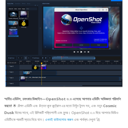
স্মার্টার এডিটস, চমৎকার ডিজাইন—OpenShot ৩.৩ এসেছে আপনার এডিটিং অভিজ্ঞতা পরিবর্তন
করতে!
🌟
রিপল এডিটিং
এবং
উন্নত জুম কন্ট্রোল
এর মতো নিখুঁত টুলস সহ, এবং নতুন
Cosmic
Dusk
থিমের সাথে, এই রিলিজটি শক্তিশালী এবং সুন্দর। OpenShot ৩.৩ দিয়ে আপনার ভিডিও
এডিটিংকে পরবর্তী স্তরে নিয়ে যান।
এখনই ডাউনলোড করুন
এবং পার্থক্য দেখুন! 🚀