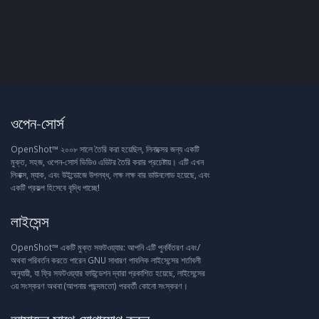
ওপেন-সোর্স
OpenShot™ ২০০৮ সালে তৈরি করা হয়েছিল, লিনাক্সের জন্য একটি
মুক্ত, সহজ, ওপেন-সোর্স ভিডিও এডিটর তৈরি করার প্রচেষ্টায়। এটি এখন
লিনাক্স, ম্যাক, এবং উইন্ডোজে উপলব্ধ, লক্ষ লক্ষ বার ডাউনলোড হয়েছে, এবং
একটি প্রকল্প হিসেবে বৃদ্ধি পাচ্ছে!
লাইসেন্স
OpenShot™ একটি মুক্ত সফটওয়্যার: আপনি এটি পুনর্বিতরণ এবং/
অথবা পরিবর্তন করতে পারেন GNU সাধারণ পাবলিক লাইসেন্সের শর্তাবলী
অনুযায়ী, যা ফ্রি সফটওয়্যার ফাউন্ডেশন দ্বারা প্রকাশিত হয়েছে, লাইসেন্সের
৩য় সংস্করণ অথবা (আপনার পছন্দমতো) পরবর্তী কোনো সংস্করণ।