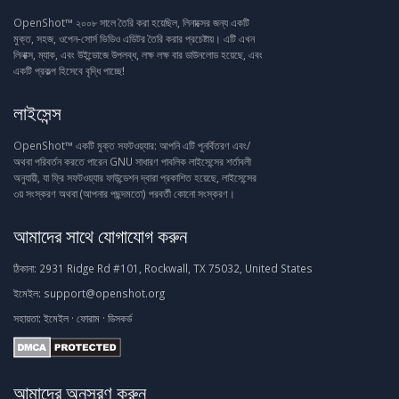
OpenShot™ ২০০৮ সালে তৈরি করা হয়েছিল, লিনাক্সের জন্য একটি
মুক্ত, সহজ, ওপেন-সোর্স ভিডিও এডিটর তৈরি করার প্রচেষ্টায়। এটি এখন
লিনাক্স, ম্যাক, এবং উইন্ডোজে উপলব্ধ, লক্ষ লক্ষ বার ডাউনলোড হয়েছে, এবং
একটি প্রকল্প হিসেবে বৃদ্ধি পাচ্ছে!
লাইসেন্স
OpenShot™ একটি মুক্ত সফটওয়্যার: আপনি এটি পুনর্বিতরণ এবং/
অথবা পরিবর্তন করতে পারেন GNU সাধারণ পাবলিক লাইসেন্সের শর্তাবলী
অনুযায়ী, যা ফ্রি সফটওয়্যার ফাউন্ডেশন দ্বারা প্রকাশিত হয়েছে, লাইসেন্সের
৩য় সংস্করণ অথবা (আপনার পছন্দমতো) পরবর্তী কোনো সংস্করণ।
আমাদের সাথে যোগাযোগ করুন
ঠিকানা:
2931 Ridge Rd #101, Rockwall, TX 75032, United States
ইমেইল:
support@openshot.org
সহায়তা:
ইমেইল
·
ফোরাম
·
ডিসকর্ড
আমাদের অনুসরণ করুন