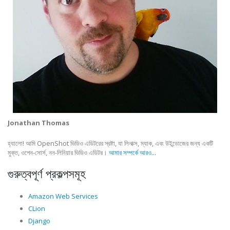
Jonathan Thomas
হ্যালো! আমি OpenShot ভিডিও এডিটরের স্রষ্টা, যা লিনাক্স, ম্যাক, এবং উইন্ডোজের জন্য একটি
মুক্ত, ওপেন-সোর্স, নন-লিনিয়ার ভিডিও এডিটর।
আমার সম্পর্কে আরও...
গুরুত্বপূর্ণ প্রকল্পসমূহ
Amazon Web Services
CLion
Django