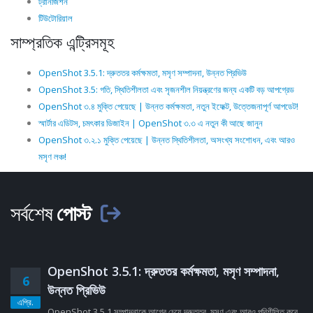
ট্রানজিশন
টিউটোরিয়াল
সাম্প্রতিক এন্ট্রিসমূহ
OpenShot 3.5.1: দ্রুততর কর্মক্ষমতা, মসৃণ সম্পাদনা, উন্নত প্রিভিউ
OpenShot 3.5: গতি, স্থিতিশীলতা এবং সৃজনশীল নিয়ন্ত্রণের জন্য একটি বড় আপগ্রেড
OpenShot ৩.৪ মুক্তি পেয়েছে | উন্নত কর্মক্ষমতা, নতুন ইফেক্ট, উত্তেজনাপূর্ণ আপডেট!
স্মার্টার এডিটস, চমৎকার ডিজাইন | OpenShot ৩.৩ এ নতুন কী আছে জানুন
OpenShot ৩.২.১ মুক্তি পেয়েছে | উন্নত স্থিতিশীলতা, অসংখ্য সংশোধন, এবং আরও
মসৃণ লঞ্চ!
সর্বশেষ
পোস্ট
OpenShot 3.5.1: দ্রুততর কর্মক্ষমতা, মসৃণ সম্পাদনা,
6
উন্নত প্রিভিউ
এপ্রি.
OpenShot 3.5.1 সম্পাদনাকে আগের চেয়ে দ্রুততর, মসৃণ এবং আরও পরিশীলিত করে