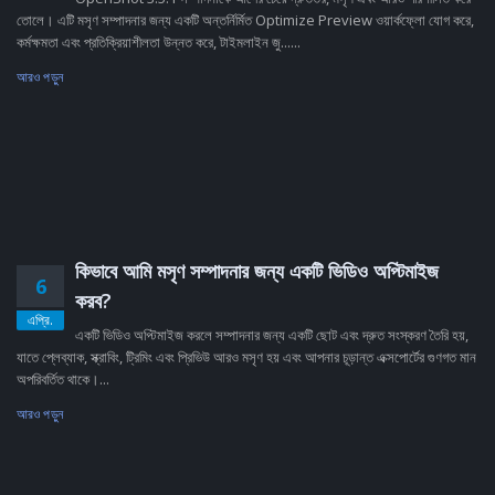
তোলে। এটি মসৃণ সম্পাদনার জন্য একটি অন্তর্নির্মিত Optimize Preview ওয়ার্কফ্লো যোগ করে,
কর্মক্ষমতা এবং প্রতিক্রিয়াশীলতা উন্নত করে, টাইমলাইন জু......
আরও পড়ুন
কিভাবে আমি মসৃণ সম্পাদনার জন্য একটি ভিডিও অপ্টিমাইজ
6
করব?
এপ্রি.
একটি ভিডিও অপ্টিমাইজ করলে সম্পাদনার জন্য একটি ছোট এবং দ্রুত সংস্করণ তৈরি হয়,
যাতে প্লেব্যাক, স্ক্রাবিং, ট্রিমিং এবং প্রিভিউ আরও মসৃণ হয় এবং আপনার চূড়ান্ত এক্সপোর্টের গুণগত মান
অপরিবর্তিত থাকে।...
আরও পড়ুন