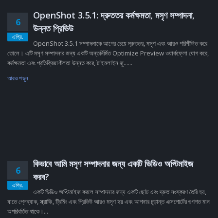
OpenShot 3.5.1: দ্রুততর কর্মক্ষমতা, মসৃণ সম্পাদনা,
6
উন্নত প্রিভিউ
এপ্রি.
OpenShot 3.5.1 সম্পাদনাকে আগের চেয়ে দ্রুততর, মসৃণ এবং আরও পরিশীলিত করে
তোলে। এটি মসৃণ সম্পাদনার জন্য একটি অন্তর্নির্মিত Optimize Preview ওয়ার্কফ্লো যোগ করে,
কর্মক্ষমতা এবং প্রতিক্রিয়াশীলতা উন্নত করে, টাইমলাইন জু......
আরও পড়ুন
কিভাবে আমি মসৃণ সম্পাদনার জন্য একটি ভিডিও অপ্টিমাইজ
6
করব?
এপ্রি.
একটি ভিডিও অপ্টিমাইজ করলে সম্পাদনার জন্য একটি ছোট এবং দ্রুত সংস্করণ তৈরি হয়,
যাতে প্লেব্যাক, স্ক্রাবিং, ট্রিমিং এবং প্রিভিউ আরও মসৃণ হয় এবং আপনার চূড়ান্ত এক্সপোর্টের গুণগত মান
অপরিবর্তিত থাকে।...