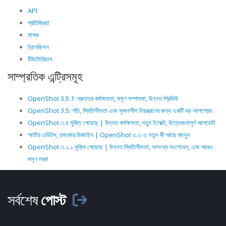
API
প্রতিক্রিয়া
মাস্ক
ট্রানজিশন
টিউটোরিয়াল
সাম্প্রতিক এন্ট্রিসমূহ
OpenShot 3.5.1: দ্রুততর কর্মক্ষমতা, মসৃণ সম্পাদনা, উন্নত প্রিভিউ
OpenShot 3.5: গতি, স্থিতিশীলতা এবং সৃজনশীল নিয়ন্ত্রণের জন্য একটি বড় আপগ্রেড
OpenShot ৩.৪ মুক্তি পেয়েছে | উন্নত কর্মক্ষমতা, নতুন ইফেক্ট, উত্তেজনাপূর্ণ আপডেট!
স্মার্টার এডিটস, চমৎকার ডিজাইন | OpenShot ৩.৩ এ নতুন কী আছে জানুন
OpenShot ৩.২.১ মুক্তি পেয়েছে | উন্নত স্থিতিশীলতা, অসংখ্য সংশোধন, এবং আরও
মসৃণ লঞ্চ!
সর্বশেষ
পোস্ট