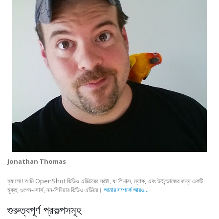
Jonathan Thomas
হ্যালো! আমি OpenShot ভিডিও এডিটরের স্রষ্টা, যা লিনাক্স, ম্যাক, এবং উইন্ডোজের জন্য একটি
মুক্ত, ওপেন-সোর্স, নন-লিনিয়ার ভিডিও এডিটর।
আমার সম্পর্কে আরও...
গুরুত্বপূর্ণ প্রকল্পসমূহ