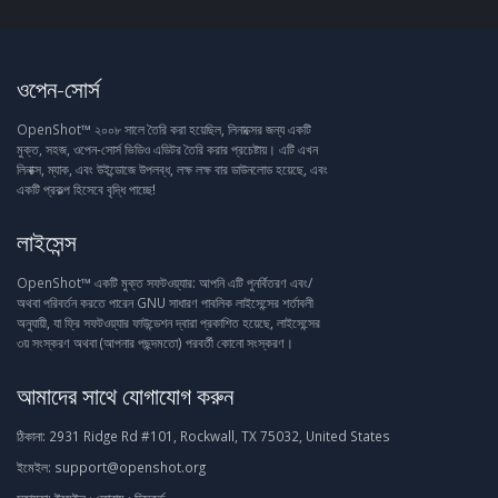
ওপেন-সোর্স
OpenShot™ ২০০৮ সালে তৈরি করা হয়েছিল, লিনাক্সের জন্য একটি
মুক্ত, সহজ, ওপেন-সোর্স ভিডিও এডিটর তৈরি করার প্রচেষ্টায়। এটি এখন
লিনাক্স, ম্যাক, এবং উইন্ডোজে উপলব্ধ, লক্ষ লক্ষ বার ডাউনলোড হয়েছে, এবং
একটি প্রকল্প হিসেবে বৃদ্ধি পাচ্ছে!
লাইসেন্স
OpenShot™ একটি মুক্ত সফটওয়্যার: আপনি এটি পুনর্বিতরণ এবং/
অথবা পরিবর্তন করতে পারেন GNU সাধারণ পাবলিক লাইসেন্সের শর্তাবলী
অনুযায়ী, যা ফ্রি সফটওয়্যার ফাউন্ডেশন দ্বারা প্রকাশিত হয়েছে, লাইসেন্সের
৩য় সংস্করণ অথবা (আপনার পছন্দমতো) পরবর্তী কোনো সংস্করণ।
আমাদের সাথে যোগাযোগ করুন
ঠিকানা:
2931 Ridge Rd #101, Rockwall, TX 75032, United States
ইমেইল:
support@openshot.org