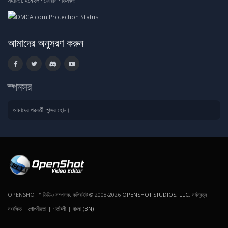
সহায়তা:
ইমেইল
·
ফোরাম
·
ডিসকর্ড
আমাদের অনুসরণ করুন
স্পনসর
আমাদের পরবর্তী স্পন্সর হোন।
OPENSHOT™ ভিডিও সম্পাদক. কপিরাইট © 2008-2026
OPENSHOT STUDIOS, LLC
. সর্বস্বত্ব
সংরক্ষিত |
গোপনীয়তা
|
শর্তাবলী
|
বাংলা (BN)