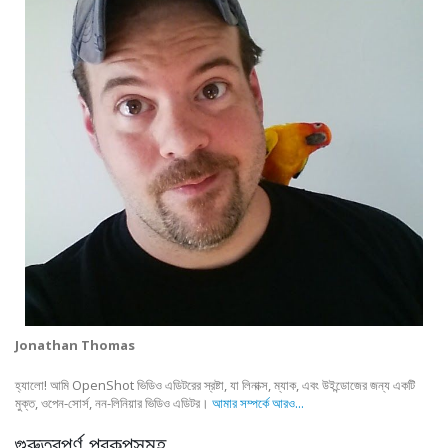
Jonathan Thomas
হ্যালো! আমি OpenShot ভিডিও এডিটরের স্রষ্টা, যা লিনাক্স, ম্যাক, এবং উইন্ডোজের জন্য একটি
মুক্ত, ওপেন-সোর্স, নন-লিনিয়ার ভিডিও এডিটর।
আমার সম্পর্কে আরও...
গুরুত্বপূর্ণ প্রকল্পসমূহ