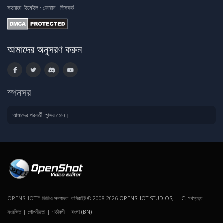
সহায়তা:
ইমেইল
·
ফোরাম
·
ডিসকর্ড
আমাদের অনুসরণ করুন
স্পনসর
আমাদের পরবর্তী স্পন্সর হোন।
OPENSHOT™ ভিডিও সম্পাদক. কপিরাইট © 2008-2026
OPENSHOT STUDIOS, LLC
. সর্বস্বত্ব
সংরক্ষিত |
গোপনীয়তা
|
শর্তাবলী
|
বাংলা (BN)