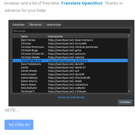
browser and a bit of free time:
Translate OpenShot
.
Thanks in
advance for your help!
NOTE: ...
পড়া চালিয়ে যান