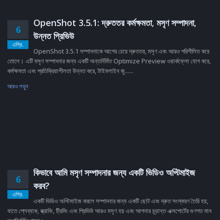
OpenShot 3.5.1: দ্রুততর কর্মক্ষমতা, মসৃণ সম্পাদনা,
6
উন্নত প্রিভিউ
এপ্রি.
OpenShot 3.5.1 সম্পাদনাকে আগের চেয়ে দ্রুততর, মসৃণ এবং আরও পরিশীলিত করে
তোলে। এটি মসৃণ সম্পাদনার জন্য একটি অন্তর্নির্মিত Optimize Preview ওয়ার্কফ্লো যোগ করে,
কর্মক্ষমতা এবং প্রতিক্রিয়াশীলতা উন্নত করে, টাইমলাইন জু......
আরও পড়ুন
কিভাবে আমি মসৃণ সম্পাদনার জন্য একটি ভিডিও অপ্টিমাইজ
6
করব?
এপ্রি.
একটি ভিডিও অপ্টিমাইজ করলে সম্পাদনার জন্য একটি ছোট এবং দ্রুত সংস্করণ তৈরি হয়,
যাতে প্লেব্যাক, স্ক্রাবিং, ট্রিমিং এবং প্রিভিউ আরও মসৃণ হয় এবং আপনার চূড়ান্ত এক্সপোর্টের গুণগত মান