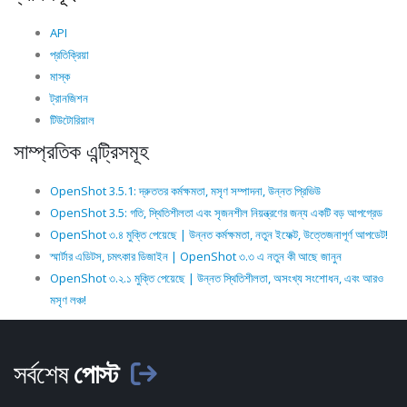
API
প্রতিক্রিয়া
মাস্ক
ট্রানজিশন
টিউটোরিয়াল
সাম্প্রতিক এন্ট্রিসমূহ
OpenShot 3.5.1: দ্রুততর কর্মক্ষমতা, মসৃণ সম্পাদনা, উন্নত প্রিভিউ
OpenShot 3.5: গতি, স্থিতিশীলতা এবং সৃজনশীল নিয়ন্ত্রণের জন্য একটি বড় আপগ্রেড
OpenShot ৩.৪ মুক্তি পেয়েছে | উন্নত কর্মক্ষমতা, নতুন ইফেক্ট, উত্তেজনাপূর্ণ আপডেট!
স্মার্টার এডিটস, চমৎকার ডিজাইন | OpenShot ৩.৩ এ নতুন কী আছে জানুন
OpenShot ৩.২.১ মুক্তি পেয়েছে | উন্নত স্থিতিশীলতা, অসংখ্য সংশোধন, এবং আরও
মসৃণ লঞ্চ!
সর্বশেষ
পোস্ট