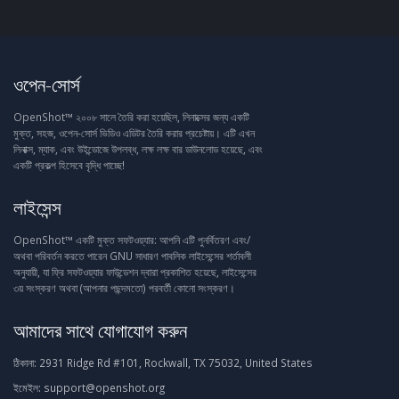
ওপেন-সোর্স
OpenShot™ ২০০৮ সালে তৈরি করা হয়েছিল, লিনাক্সের জন্য একটি
মুক্ত, সহজ, ওপেন-সোর্স ভিডিও এডিটর তৈরি করার প্রচেষ্টায়। এটি এখন
লিনাক্স, ম্যাক, এবং উইন্ডোজে উপলব্ধ, লক্ষ লক্ষ বার ডাউনলোড হয়েছে, এবং
একটি প্রকল্প হিসেবে বৃদ্ধি পাচ্ছে!
লাইসেন্স
OpenShot™ একটি মুক্ত সফটওয়্যার: আপনি এটি পুনর্বিতরণ এবং/
অথবা পরিবর্তন করতে পারেন GNU সাধারণ পাবলিক লাইসেন্সের শর্তাবলী
অনুযায়ী, যা ফ্রি সফটওয়্যার ফাউন্ডেশন দ্বারা প্রকাশিত হয়েছে, লাইসেন্সের
৩য় সংস্করণ অথবা (আপনার পছন্দমতো) পরবর্তী কোনো সংস্করণ।
আমাদের সাথে যোগাযোগ করুন
ঠিকানা:
2931 Ridge Rd #101, Rockwall, TX 75032, United States
ইমেইল:
support@openshot.org