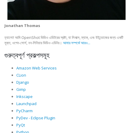
Jonathan Thomas
হ্যালো! আমি OpenShot ভিডিও এডিটরের স্রষ্টা, যা লিনাক্স, ম্যাক, এবং উইন্ডোজের জন্য একটি
মুক্ত, ওপেন-সোর্স, নন-লিনিয়ার ভিডিও এডিটর।
আমার সম্পর্কে আরও...
গুরুত্বপূর্ণ প্রকল্পসমূহ
Amazon Web Services
CLion
Django
Gimp
Inkscape
Launchpad
PyCharm
PyDev - Eclipse Plugin
PyQt
Python