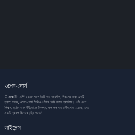
ওপেন-সোর্স
OpenShot™ ২০০৮ সালে তৈরি করা হয়েছিল, লিনাক্সের জন্য একটি
মুক্ত, সহজ, ওপেন-সোর্স ভিডিও এডিটর তৈরি করার প্রচেষ্টায়। এটি এখন
লিনাক্স, ম্যাক, এবং উইন্ডোজে উপলব্ধ, লক্ষ লক্ষ বার ডাউনলোড হয়েছে, এবং
একটি প্রকল্প হিসেবে বৃদ্ধি পাচ্ছে!
লাইসেন্স