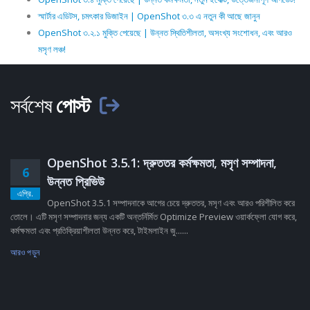
স্মার্টার এডিটস, চমৎকার ডিজাইন | OpenShot ৩.৩ এ নতুন কী আছে জানুন
OpenShot ৩.২.১ মুক্তি পেয়েছে | উন্নত স্থিতিশীলতা, অসংখ্য সংশোধন, এবং আরও
মসৃণ লঞ্চ!
সর্বশেষ
পোস্ট
OpenShot 3.5.1: দ্রুততর কর্মক্ষমতা, মসৃণ সম্পাদনা,
6
উন্নত প্রিভিউ
এপ্রি.
OpenShot 3.5.1 সম্পাদনাকে আগের চেয়ে দ্রুততর, মসৃণ এবং আরও পরিশীলিত করে
তোলে। এটি মসৃণ সম্পাদনার জন্য একটি অন্তর্নির্মিত Optimize Preview ওয়ার্কফ্লো যোগ করে,
কর্মক্ষমতা এবং প্রতিক্রিয়াশীলতা উন্নত করে, টাইমলাইন জু......
আরও পড়ুন