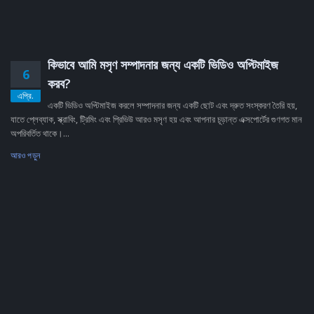
কিভাবে আমি মসৃণ সম্পাদনার জন্য একটি ভিডিও অপ্টিমাইজ
6
করব?
এপ্রি.
একটি ভিডিও অপ্টিমাইজ করলে সম্পাদনার জন্য একটি ছোট এবং দ্রুত সংস্করণ তৈরি হয়,
যাতে প্লেব্যাক, স্ক্রাবিং, ট্রিমিং এবং প্রিভিউ আরও মসৃণ হয় এবং আপনার চূড়ান্ত এক্সপোর্টের গুণগত মান
অপরিবর্তিত থাকে।...
আরও পড়ুন