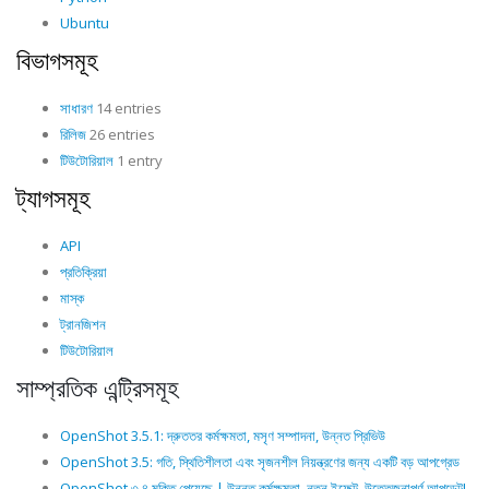
Ubuntu
বিভাগসমূহ
সাধারণ
14 entries
রিলিজ
26 entries
টিউটোরিয়াল
1 entry
ট্যাগসমূহ
API
প্রতিক্রিয়া
মাস্ক
ট্রানজিশন
টিউটোরিয়াল
সাম্প্রতিক এন্ট্রিসমূহ
OpenShot 3.5.1: দ্রুততর কর্মক্ষমতা, মসৃণ সম্পাদনা, উন্নত প্রিভিউ
OpenShot 3.5: গতি, স্থিতিশীলতা এবং সৃজনশীল নিয়ন্ত্রণের জন্য একটি বড় আপগ্রেড
OpenShot ৩.৪ মুক্তি পেয়েছে | উন্নত কর্মক্ষমতা, নতুন ইফেক্ট, উত্তেজনাপূর্ণ আপডেট!