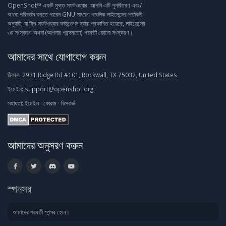
OpenShot™ একটি মুক্ত সফটওয়্যার: আপনি এটি পুনর্বিতরণ এবং/
অথবা পরিবর্তন করতে পারেন GNU সাধারণ পাবলিক লাইসেন্সের শর্তাবলী
অনুযায়ী, যা ফ্রি সফটওয়্যার ফাউন্ডেশন দ্বারা প্রকাশিত হয়েছে, লাইসেন্সের
৩য় সংস্করণ অথবা (আপনার পছন্দমতো) পরবর্তী কোনো সংস্করণ।
আমাদের সাথে যোগাযোগ করুন
ঠিকানা:
2931 Ridge Rd #101, Rockwall, TX 75032, United States
ইমেইল:
support@openshot.org
সহায়তা:
ইমেইল
·
ফোরাম
·
ডিসকর্ড
আমাদের অনুসরণ করুন
স্পনসর
আমাদের পরবর্তী স্পন্সর হোন।