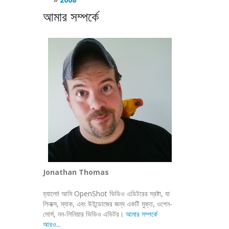
আমার সম্পর্কে
Jonathan Thomas
হ্যালো! আমি OpenShot ভিডিও এডিটরের স্রষ্টা, যা
লিনাক্স, ম্যাক, এবং উইন্ডোজের জন্য একটি মুক্ত, ওপেন-
সোর্স, নন-লিনিয়ার ভিডিও এডিটর।
আমার সম্পর্কে
আরও...