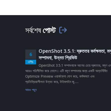
সর্বশেষ
পোস্ট
OpenShot 3.5.1: দ্রুততর কর্মক্ষমতা, মস
6
সম্পাদনা, উন্নত প্রিভিউ
এপ্রি.
OpenShot 3.5.1 সম্পাদনাকে আগের চেয়ে দ্রুততর, মসৃণ এ
আরও পরিশীলিত করে তোলে। এটি মসৃণ সম্পাদনার জন্য একটি অন্তর্নির্মিত
Optimize Preview ওয়ার্কফ্লো যোগ করে, কর্মক্ষমতা এবং
প্রতিক্রিয়াশীলতা উন্নত করে, টাইমলাইন জু......
আরও পড়ুন