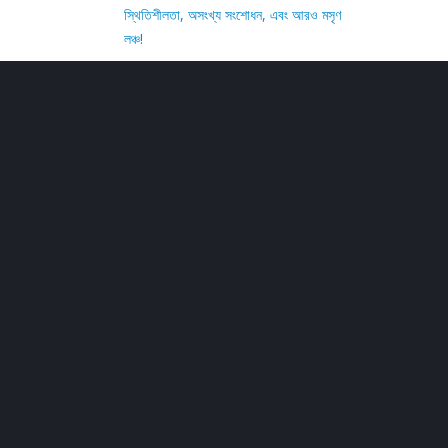
স্থিতিশীলতা, অসংখ্য সংশোধন, এবং আরও মসৃণ
লঞ্চ!