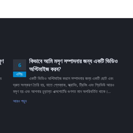
ৃণ
কিভাবে আমি মসৃণ সম্পাদনার জন্য একটি ভিডিও
6
অপ্টিমাইজ করব?
এপ্রি.
বং
একটি ভিডিও অপ্টিমাইজ করলে সম্পাদনার জন্য একটি ছোট এবং
দ্রুত সংস্করণ তৈরি হয়, যাতে প্লেব্যাক, স্ক্রাবিং, ট্রিমিং এবং প্রিভিউ আরও
মসৃণ হয় এবং আপনার চূড়ান্ত এক্সপোর্টের গুণগত মান অপরিবর্তিত থাকে।...
আরও পড়ুন