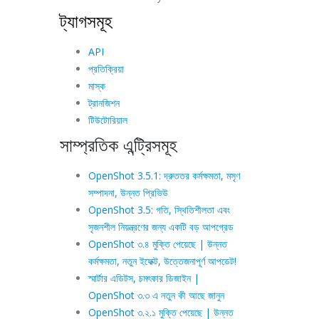
ট্যাগসমূহ
API
প্রতিক্রিয়া
মাস্ক
ট্রানজিশন
টিউটোরিয়াল
সাম্প্রতিক এন্ট্রিসমূহ
OpenShot 3.5.1: দ্রুততর কর্মক্ষমতা, মসৃণ
সম্পাদনা, উন্নত প্রিভিউ
OpenShot 3.5: গতি, স্থিতিশীলতা এবং
সৃজনশীল নিয়ন্ত্রণের জন্য একটি বড় আপগ্রেড
OpenShot ৩.৪ মুক্তি পেয়েছে | উন্নত
কর্মক্ষমতা, নতুন ইফেক্ট, উত্তেজনাপূর্ণ আপডেট!
স্মার্টার এডিটস, চমৎকার ডিজাইন |
OpenShot ৩.৩ এ নতুন কী আছে জানুন
OpenShot ৩.২.১ মুক্তি পেয়েছে | উন্নত