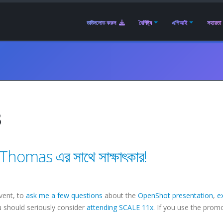
ডাউনলোড করুন
বৈশিষ্ট্য
এপিআই
সহায়তা
3
omas এর সাথে সাক্ষাৎকার!
vent, to
ask me a few questions
about the
OpenShot presentation
,
e
ou should seriously consider
attending SCALE 11x
. If you use the prom