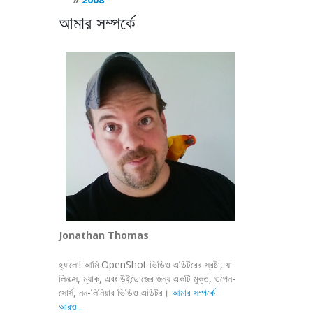
আমার সম্পর্কে
Jonathan Thomas
হ্যালো! আমি OpenShot ভিডিও এডিটরের স্রষ্টা, যা
লিনাক্স, ম্যাক, এবং উইন্ডোজের জন্য একটি মুক্ত, ওপেন-
সোর্স, নন-লিনিয়ার ভিডিও এডিটর।
আমার সম্পর্কে
আরও...