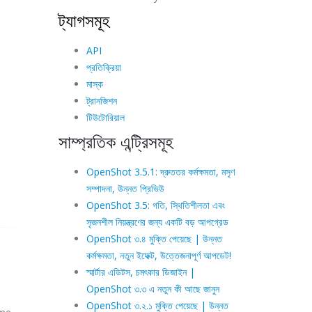
ট্যাগসমূহ
API
প্রতিক্রিয়া
মাস্ক
ট্রানজিশন
টিউটোরিয়াল
সাম্প্রতিক এন্ট্রিসমূহ
OpenShot 3.5.1: দ্রুততর কর্মক্ষমতা, মসৃণ
সম্পাদনা, উন্নত প্রিভিউ
OpenShot 3.5: গতি, স্থিতিশীলতা এবং
সৃজনশীল নিয়ন্ত্রণের জন্য একটি বড় আপগ্রেড
OpenShot ৩.৪ মুক্তি পেয়েছে | উন্নত
কর্মক্ষমতা, নতুন ইফেক্ট, উত্তেজনাপূর্ণ আপডেট!
স্মার্টার এডিটস, চমৎকার ডিজাইন |
OpenShot ৩.৩ এ নতুন কী আছে জানুন
OpenShot ৩.২.১ মুক্তি পেয়েছে | উন্নত