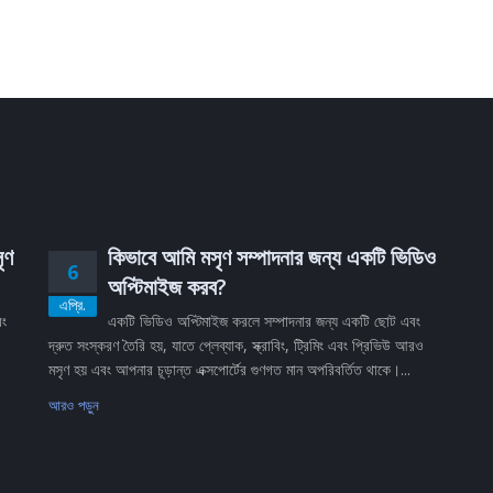
ৃণ
কিভাবে আমি মসৃণ সম্পাদনার জন্য একটি ভিডিও
6
অপ্টিমাইজ করব?
এপ্রি.
বং
একটি ভিডিও অপ্টিমাইজ করলে সম্পাদনার জন্য একটি ছোট এবং
দ্রুত সংস্করণ তৈরি হয়, যাতে প্লেব্যাক, স্ক্রাবিং, ট্রিমিং এবং প্রিভিউ আরও
মসৃণ হয় এবং আপনার চূড়ান্ত এক্সপোর্টের গুণগত মান অপরিবর্তিত থাকে।...
আরও পড়ুন