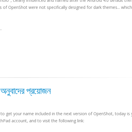
olo", clearly influenced and named after the Android 4.0 default the
 of OpenShot were not specifically designed for dark themes... which
.
ুবাদের প্রয়োজন
 to get your name included in the next version of OpenShot, today is 
hPad account, and to visit the following link: