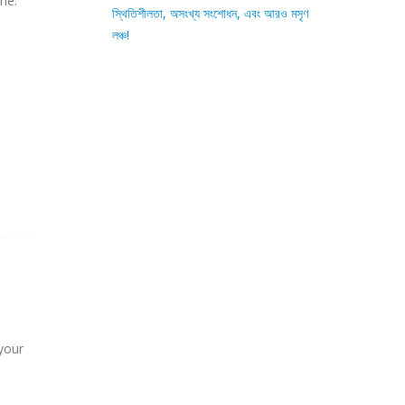
me.
স্থিতিশীলতা, অসংখ্য সংশোধন, এবং আরও মসৃণ
লঞ্চ!
your