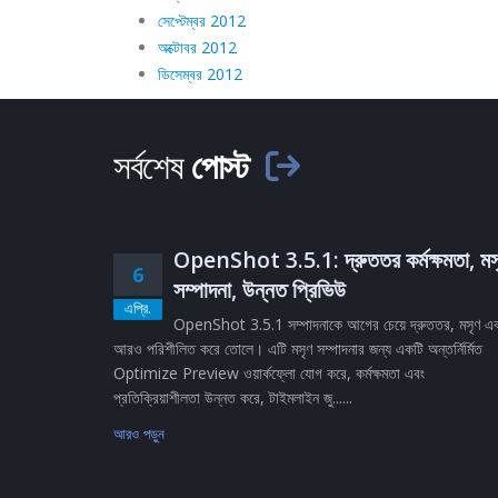
সেপ্টেম্বর 2012
অক্টোবর 2012
ডিসেম্বর 2012
সর্বশেষ
পোস্ট
OpenShot 3.5.1: দ্রুততর কর্মক্ষমতা, মস
6
সম্পাদনা, উন্নত প্রিভিউ
এপ্রি.
OpenShot 3.5.1 সম্পাদনাকে আগের চেয়ে দ্রুততর, মসৃণ এ
আরও পরিশীলিত করে তোলে। এটি মসৃণ সম্পাদনার জন্য একটি অন্তর্নির্মিত
Optimize Preview ওয়ার্কফ্লো যোগ করে, কর্মক্ষমতা এবং
প্রতিক্রিয়াশীলতা উন্নত করে, টাইমলাইন জু......
আরও পড়ুন