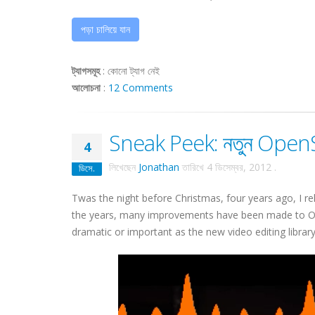
পড়া চালিয়ে যান
ট্যাগসমূহ
:
কোনো ট্যাগ নেই
আলোচনা
:
12 Comments
Sneak Peek: নতুন OpenSh
4
লিখেছেন
Jonathan
তারিখে
4 ডিসেম্বর, 2012
.
ডিসে.
Twas the night before Christmas, four years ago, I re
the years, many improvements have been made to Ope
dramatic or important as the new video editing library