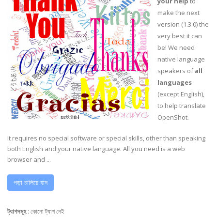
your help
to
make the next
version (1.3.0) the
very best it can
be! We need
native language
speakers of
all
languages
(except English),
to help translate
OpenShot.
It requires no special software or special skills, other than speaking
both English and your native language. All you need is a web
browser and ...
পড়া চালিয়ে যান
ট্যাগসমূহ
:
কোনো ট্যাগ নেই