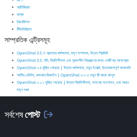
প্রতিক্রিয়া
মাস্ক
ট্রানজিশন
টিউটোরিয়াল
সাম্প্রতিক এন্ট্রিসমূহ
OpenShot 3.5.1: দ্রুততর কর্মক্ষমতা, মসৃণ সম্পাদনা, উন্নত প্রিভিউ
OpenShot 3.5: গতি, স্থিতিশীলতা এবং সৃজনশীল নিয়ন্ত্রণের জন্য একটি বড় আপগ্রেড
OpenShot ৩.৪ মুক্তি পেয়েছে | উন্নত কর্মক্ষমতা, নতুন ইফেক্ট, উত্তেজনাপূর্ণ আপডেট!
স্মার্টার এডিটস, চমৎকার ডিজাইন | OpenShot ৩.৩ এ নতুন কী আছে জানুন
OpenShot ৩.২.১ মুক্তি পেয়েছে | উন্নত স্থিতিশীলতা, অসংখ্য সংশোধন, এবং আরও
মসৃণ লঞ্চ!
সর্বশেষ
পোস্ট