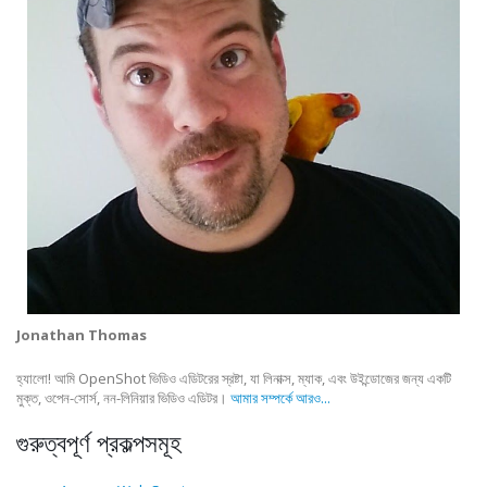
Jonathan Thomas
হ্যালো! আমি OpenShot ভিডিও এডিটরের স্রষ্টা, যা লিনাক্স, ম্যাক, এবং উইন্ডোজের জন্য একটি
মুক্ত, ওপেন-সোর্স, নন-লিনিয়ার ভিডিও এডিটর।
আমার সম্পর্কে আরও...
গুরুত্বপূর্ণ প্রকল্পসমূহ