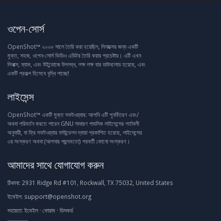
ওপেন-সোর্স
OpenShot™ ২০০৮ সালে তৈরি করা হয়েছিল, লিনাক্সের জন্য একটি
মুক্ত, সহজ, ওপেন-সোর্স ভিডিও এডিটর তৈরি করার প্রচেষ্টায়। এটি এখন
লিনাক্স, ম্যাক, এবং উইন্ডোজে উপলব্ধ, লক্ষ লক্ষ বার ডাউনলোড হয়েছে, এবং
একটি প্রকল্প হিসেবে বৃদ্ধি পাচ্ছে!
লাইসেন্স
OpenShot™ একটি মুক্ত সফটওয়্যার: আপনি এটি পুনর্বিতরণ এবং/
অথবা পরিবর্তন করতে পারেন GNU সাধারণ পাবলিক লাইসেন্সের শর্তাবলী
অনুযায়ী, যা ফ্রি সফটওয়্যার ফাউন্ডেশন দ্বারা প্রকাশিত হয়েছে, লাইসেন্সের
৩য় সংস্করণ অথবা (আপনার পছন্দমতো) পরবর্তী কোনো সংস্করণ।
আমাদের সাথে যোগাযোগ করুন
ঠিকানা:
2931 Ridge Rd #101, Rockwall, TX 75032, United States
ইমেইল:
support@openshot.org
সহায়তা:
ইমেইল
·
ফোরাম
·
ডিসকর্ড