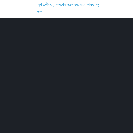
স্থিতিশীলতা, অসংখ্য সংশোধন, এবং আরও মসৃণ
লঞ্চ!