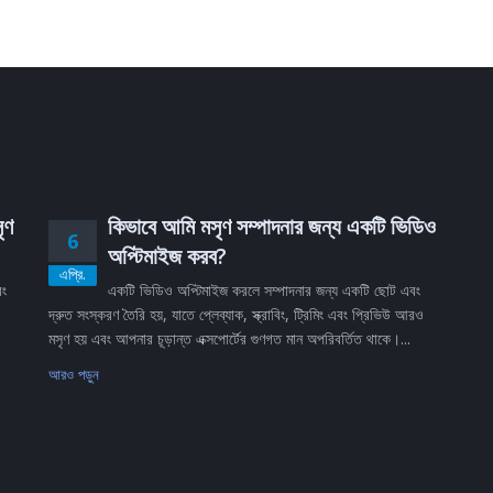
ৃণ
কিভাবে আমি মসৃণ সম্পাদনার জন্য একটি ভিডিও
6
অপ্টিমাইজ করব?
এপ্রি.
বং
একটি ভিডিও অপ্টিমাইজ করলে সম্পাদনার জন্য একটি ছোট এবং
দ্রুত সংস্করণ তৈরি হয়, যাতে প্লেব্যাক, স্ক্রাবিং, ট্রিমিং এবং প্রিভিউ আরও
মসৃণ হয় এবং আপনার চূড়ান্ত এক্সপোর্টের গুণগত মান অপরিবর্তিত থাকে।...
আরও পড়ুন