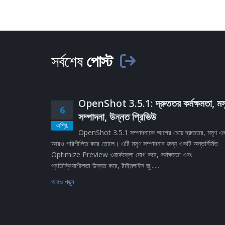
সর্বশেষ
পোস্ট
OpenShot 3.5.1: দ্রুততর কর্মক্ষমতা, মস
6
সম্পাদনা, উন্নত প্রিভিউ
এপ্রি.
OpenShot 3.5.1 সম্পাদনাকে আগের চেয়ে দ্রুততর, মসৃণ এ
আরও পরিশীলিত করে তোলে। এটি মসৃণ সম্পাদনার জন্য একটি অন্তর্নির্মিত
Optimize Preview ওয়ার্কফ্লো যোগ করে, কর্মক্ষমতা এবং
প্রতিক্রিয়াশীলতা উন্নত করে, টাইমলাইন জু......
আরও পড়ুন