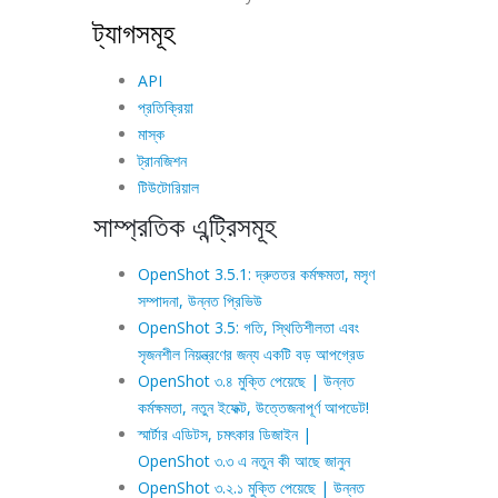
ট্যাগসমূহ
API
প্রতিক্রিয়া
মাস্ক
ট্রানজিশন
টিউটোরিয়াল
সাম্প্রতিক এন্ট্রিসমূহ
OpenShot 3.5.1: দ্রুততর কর্মক্ষমতা, মসৃণ
সম্পাদনা, উন্নত প্রিভিউ
OpenShot 3.5: গতি, স্থিতিশীলতা এবং
সৃজনশীল নিয়ন্ত্রণের জন্য একটি বড় আপগ্রেড
OpenShot ৩.৪ মুক্তি পেয়েছে | উন্নত
কর্মক্ষমতা, নতুন ইফেক্ট, উত্তেজনাপূর্ণ আপডেট!
স্মার্টার এডিটস, চমৎকার ডিজাইন |
OpenShot ৩.৩ এ নতুন কী আছে জানুন
OpenShot ৩.২.১ মুক্তি পেয়েছে | উন্নত