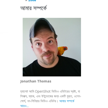
আমার সম্পর্কে
Jonathan Thomas
হ্যালো! আমি OpenShot ভিডিও এডিটরের স্রষ্টা, যা
লিনাক্স, ম্যাক, এবং উইন্ডোজের জন্য একটি মুক্ত, ওপেন-
সোর্স, নন-লিনিয়ার ভিডিও এডিটর।
আমার সম্পর্কে
আরও...