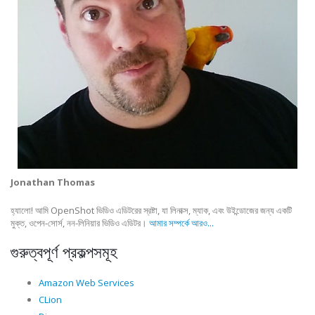
Jonathan Thomas
হ্যালো! আমি OpenShot ভিডিও এডিটরের স্রষ্টা, যা লিনাক্স, ম্যাক, এবং উইন্ডোজের জন্য একটি
মুক্ত, ওপেন-সোর্স, নন-লিনিয়ার ভিডিও এডিটর।
আমার সম্পর্কে আরও...
গুরুত্বপূর্ণ প্রকল্পসমূহ
Amazon Web Services
CLion