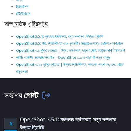
ট্রানজিশন
টিউটোরিয়াল
সাম্প্রতিক এন্ট্রিসমূহ
OpenShot 3.5.1: দ্রুততর কর্মক্ষমতা, মসৃণ সম্পাদনা, উন্নত প্রিভিউ
OpenShot 3.5: গতি, স্থিতিশীলতা এবং সৃজনশীল নিয়ন্ত্রণের জন্য একটি বড় আপগ্রেড
OpenShot ৩.৪ মুক্তি পেয়েছে | উন্নত কর্মক্ষমতা, নতুন ইফেক্ট, উত্তেজনাপূর্ণ আপডেট!
স্মার্টার এডিটস, চমৎকার ডিজাইন | OpenShot ৩.৩ এ নতুন কী আছে জানুন
OpenShot ৩.২.১ মুক্তি পেয়েছে | উন্নত স্থিতিশীলতা, অসংখ্য সংশোধন, এবং আরও
মসৃণ লঞ্চ!
সর্বশেষ
পোস্ট
OpenShot 3.5.1: দ্রুততর কর্মক্ষমতা, মসৃণ সম্পাদনা,
6
উন্নত প্রিভিউ