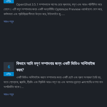
এপ্রি.
OpenShot 3.5.1 সম্পাদনাকে আগের চেয়ে দ্রুততর, মসৃণ এবং আরও পরিশীলিত করে
তোলে। এটি মসৃণ সম্পাদনার জন্য একটি অন্তর্নির্মিত Optimize Preview ওয়ার্কফ্লো যোগ করে,
কর্মক্ষমতা এবং প্রতিক্রিয়াশীলতা উন্নত করে, টাইমলাইন জু......
আরও পড়ুন
কিভাবে আমি মসৃণ সম্পাদনার জন্য একটি ভিডিও অপ্টিমাইজ
6
করব?
এপ্রি.
একটি ভিডিও অপ্টিমাইজ করলে সম্পাদনার জন্য একটি ছোট এবং দ্রুত সংস্করণ তৈরি হয়,
যাতে প্লেব্যাক, স্ক্রাবিং, ট্রিমিং এবং প্রিভিউ আরও মসৃণ হয় এবং আপনার চূড়ান্ত এক্সপোর্টের গুণগত মান
অপরিবর্তিত থাকে।...
আরও পড়ুন