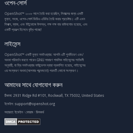
ওপেন-সোর্স
OpenShot™ ২০০৮ সালে তৈরি করা হয়েছিল, লিনাক্সের জন্য একটি
মুক্ত, সহজ, ওপেন-সোর্স ভিডিও এডিটর তৈরি করার প্রচেষ্টায়। এটি এখন
লিনাক্স, ম্যাক, এবং উইন্ডোজে উপলব্ধ, লক্ষ লক্ষ বার ডাউনলোড হয়েছে, এবং
একটি প্রকল্প হিসেবে বৃদ্ধি পাচ্ছে!
লাইসেন্স
OpenShot™ একটি মুক্ত সফটওয়্যার: আপনি এটি পুনর্বিতরণ এবং/
অথবা পরিবর্তন করতে পারেন GNU সাধারণ পাবলিক লাইসেন্সের শর্তাবলী
অনুযায়ী, যা ফ্রি সফটওয়্যার ফাউন্ডেশন দ্বারা প্রকাশিত হয়েছে, লাইসেন্সের
৩য় সংস্করণ অথবা (আপনার পছন্দমতো) পরবর্তী কোনো সংস্করণ।
আমাদের সাথে যোগাযোগ করুন
ঠিকানা:
2931 Ridge Rd #101, Rockwall, TX 75032, United States
ইমেইল:
support@openshot.org
সহায়তা:
ইমেইল
·
ফোরাম
·
ডিসকর্ড