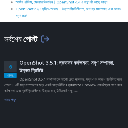
স্মার্টার এডিটস, চমৎকার ডিজাইন | OpenShot ৩.৩ এ নতুন কী আছে জানুন
OpenShot ৩.২.১ মুক্তি পেয়েছে | উন্নত স্থিতিশীলতা, অসংখ্য সংশোধন, এবং আরও
মসৃণ লঞ্চ!
সর্বশেষ
পোস্ট
OpenShot 3.5.1: দ্রুততর কর্মক্ষমতা, মসৃণ সম্পাদনা,
6
উন্নত প্রিভিউ
এপ্রি.
OpenShot 3.5.1 সম্পাদনাকে আগের চেয়ে দ্রুততর, মসৃণ এবং আরও পরিশীলিত করে
তোলে। এটি মসৃণ সম্পাদনার জন্য একটি অন্তর্নির্মিত Optimize Preview ওয়ার্কফ্লো যোগ করে,
কর্মক্ষমতা এবং প্রতিক্রিয়াশীলতা উন্নত করে, টাইমলাইন জু......
আরও পড়ুন