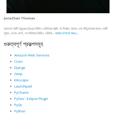
Jonathan Thomas
হ্যালো! আমি OpenShot ভিডিও এডিটরের স্রষ্টা, যা লিনাক্স, ম্যাক, এবং উইন্ডোজের জন্য একটি
মুক্ত, ওপেন-সোর্স, নন-লিনিয়ার ভিডিও এডিটর।
আমার সম্পর্কে আরও...
গুরুত্বপূর্ণ প্রকল্পসমূহ
Amazon Web Services
CLion
Django
Gimp
Inkscape
Launchpad
PyCharm
PyDev - Eclipse Plugin
PyQt
Python