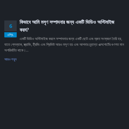
কিভাবে আমি মসৃণ সম্পাদনার জন্য একটি ভিডিও অপ্টিমাইজ
6
করব?
এপ্রি.
একটি ভিডিও অপ্টিমাইজ করলে সম্পাদনার জন্য একটি ছোট এবং দ্রুত সংস্করণ তৈরি হয়,
যাতে প্লেব্যাক, স্ক্রাবিং, ট্রিমিং এবং প্রিভিউ আরও মসৃণ হয় এবং আপনার চূড়ান্ত এক্সপোর্টের গুণগত মান
অপরিবর্তিত থাকে।...
আরও পড়ুন