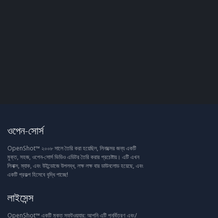
ওপেন-সোর্স
OpenShot™ ২০০৮ সালে তৈরি করা হয়েছিল, লিনাক্সের জন্য একটি
মুক্ত, সহজ, ওপেন-সোর্স ভিডিও এডিটর তৈরি করার প্রচেষ্টায়। এটি এখন
লিনাক্স, ম্যাক, এবং উইন্ডোজে উপলব্ধ, লক্ষ লক্ষ বার ডাউনলোড হয়েছে, এবং
একটি প্রকল্প হিসেবে বৃদ্ধি পাচ্ছে!
লাইসেন্স
OpenShot™ একটি মুক্ত সফটওয়্যার: আপনি এটি পুনর্বিতরণ এবং/