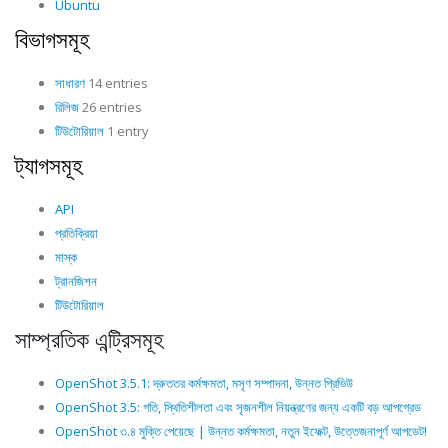
Ubuntu
বিভাগসমূহ
সাধারণ
14 entries
রিলিজ
26 entries
টিউটোরিয়াল
1 entry
ট্যাগসমূহ
API
প্রতিক্রিয়া
মাস্ক
ট্রানজিশন
টিউটোরিয়াল
সাম্প্রতিক এন্ট্রিসমূহ
OpenShot 3.5.1: দ্রুততর কর্মক্ষমতা, মসৃণ সম্পাদনা, উন্নত প্রিভিউ
OpenShot 3.5: গতি, স্থিতিশীলতা এবং সৃজনশীল নিয়ন্ত্রণের জন্য একটি বড় আপগ্রেড
OpenShot ৩.৪ মুক্তি পেয়েছে | উন্নত কর্মক্ষমতা, নতুন ইফেক্ট, উত্তেজনাপূর্ণ আপডেট!