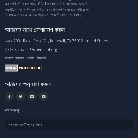
অথবা পরিবর্তন করতে পারেন GNU সাধারণ পাবলিক লাইসেন্সের শর্তাবলী
অনুযায়ী, যা ফ্রি সফটওয়্যার ফাউন্ডেশন দ্বারা প্রকাশিত হয়েছে, লাইসেন্সের
৩য় সংস্করণ অথবা (আপনার পছন্দমতো) পরবর্তী কোনো সংস্করণ।
আমাদের সাথে যোগাযোগ করুন
ঠিকানা:
2931 Ridge Rd #101, Rockwall, TX 75032, United States
ইমেইল:
support@openshot.org
সহায়তা:
ইমেইল
·
ফোরাম
·
ডিসকর্ড
আমাদের অনুসরণ করুন
স্পনসর
আমাদের পরবর্তী স্পন্সর হোন।