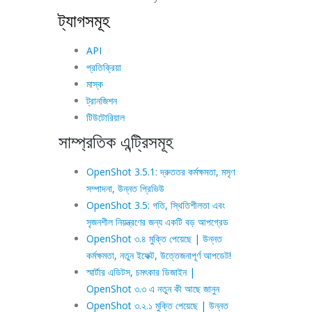
ট্যাগসমূহ
API
প্রতিক্রিয়া
মাস্ক
ট্রানজিশন
টিউটোরিয়াল
সাম্প্রতিক এন্ট্রিসমূহ
OpenShot 3.5.1: দ্রুততর কর্মক্ষমতা, মসৃণ
সম্পাদনা, উন্নত প্রিভিউ
OpenShot 3.5: গতি, স্থিতিশীলতা এবং
সৃজনশীল নিয়ন্ত্রণের জন্য একটি বড় আপগ্রেড
OpenShot ৩.৪ মুক্তি পেয়েছে | উন্নত
কর্মক্ষমতা, নতুন ইফেক্ট, উত্তেজনাপূর্ণ আপডেট!
স্মার্টার এডিটস, চমৎকার ডিজাইন |
OpenShot ৩.৩ এ নতুন কী আছে জানুন
OpenShot ৩.২.১ মুক্তি পেয়েছে | উন্নত