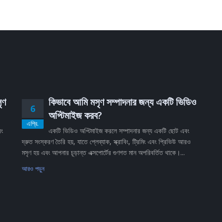
ৃণ
কিভাবে আমি মসৃণ সম্পাদনার জন্য একটি ভিডিও
6
অপ্টিমাইজ করব?
এপ্রি.
বং
একটি ভিডিও অপ্টিমাইজ করলে সম্পাদনার জন্য একটি ছোট এবং
দ্রুত সংস্করণ তৈরি হয়, যাতে প্লেব্যাক, স্ক্রাবিং, ট্রিমিং এবং প্রিভিউ আরও
মসৃণ হয় এবং আপনার চূড়ান্ত এক্সপোর্টের গুণগত মান অপরিবর্তিত থাকে।...
আরও পড়ুন