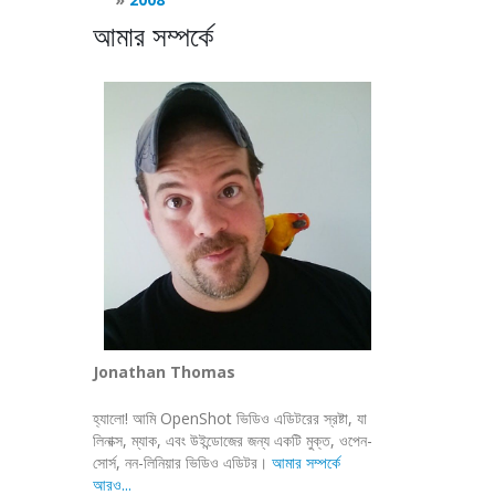
আমার সম্পর্কে
Jonathan Thomas
হ্যালো! আমি OpenShot ভিডিও এডিটরের স্রষ্টা, যা
লিনাক্স, ম্যাক, এবং উইন্ডোজের জন্য একটি মুক্ত, ওপেন-
সোর্স, নন-লিনিয়ার ভিডিও এডিটর।
আমার সম্পর্কে
আরও...