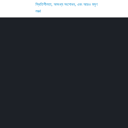
স্থিতিশীলতা, অসংখ্য সংশোধন, এবং আরও মসৃণ
লঞ্চ!