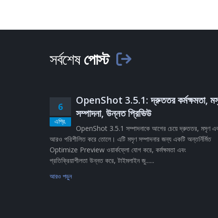
সর্বশেষ
পোস্ট
OpenShot 3.5.1: দ্রুততর কর্মক্ষমতা, মস
6
সম্পাদনা, উন্নত প্রিভিউ
এপ্রি.
OpenShot 3.5.1 সম্পাদনাকে আগের চেয়ে দ্রুততর, মসৃণ এ
আরও পরিশীলিত করে তোলে। এটি মসৃণ সম্পাদনার জন্য একটি অন্তর্নির্মিত
Optimize Preview ওয়ার্কফ্লো যোগ করে, কর্মক্ষমতা এবং
প্রতিক্রিয়াশীলতা উন্নত করে, টাইমলাইন জু......
আরও পড়ুন