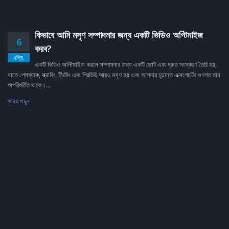
কিভাবে আমি মসৃণ সম্পাদনার জন্য একটি ভিডিও অপ্টিমাইজ
6
করব?
এপ্রি.
একটি ভিডিও অপ্টিমাইজ করলে সম্পাদনার জন্য একটি ছোট এবং দ্রুত সংস্করণ তৈরি হয়,
যাতে প্লেব্যাক, স্ক্রাবিং, ট্রিমিং এবং প্রিভিউ আরও মসৃণ হয় এবং আপনার চূড়ান্ত এক্সপোর্টের গুণগত মান
অপরিবর্তিত থাকে।...
আরও পড়ুন