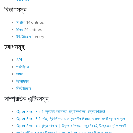
বিভাগসমূহ
সাধারণ
14 entries
রিলিজ
26 entries
টিউটোরিয়াল
1 entry
ট্যাগসমূহ
API
প্রতিক্রিয়া
মাস্ক
ট্রানজিশন
টিউটোরিয়াল
সাম্প্রতিক এন্ট্রিসমূহ
OpenShot 3.5.1: দ্রুততর কর্মক্ষমতা, মসৃণ সম্পাদনা, উন্নত প্রিভিউ
OpenShot 3.5: গতি, স্থিতিশীলতা এবং সৃজনশীল নিয়ন্ত্রণের জন্য একটি বড় আপগ্রেড
OpenShot ৩.৪ মুক্তি পেয়েছে | উন্নত কর্মক্ষমতা, নতুন ইফেক্ট, উত্তেজনাপূর্ণ আপডেট!
স্মার্টার এডিটস, চমৎকার ডিজাইন | OpenShot ৩.৩ এ নতুন কী আছে জানুন