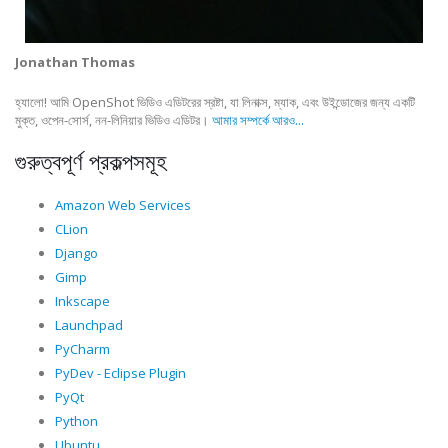
Jonathan Thomas
হ্যালো! আমি OpenShot ভিডিও এডিটরের স্রষ্টা, যা লিনাক্স, ম্যাক, এবং উইন্ডোজের জন্য একটি
মুক্ত, ওপেন-সোর্স, নন-লিনিয়ার ভিডিও এডিটর।
আমার সম্পর্কে আরও...
গুরুত্বপূর্ণ প্রকল্পসমূহ
Amazon Web Services
CLion
Django
Gimp
Inkscape
Launchpad
PyCharm
PyDev - Eclipse Plugin
PyQt
Python
Ubuntu