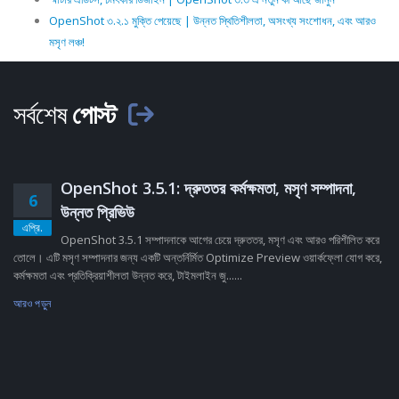
OpenShot ৩.২.১ মুক্তি পেয়েছে | উন্নত স্থিতিশীলতা, অসংখ্য সংশোধন, এবং আরও
মসৃণ লঞ্চ!
সর্বশেষ
পোস্ট
OpenShot 3.5.1: দ্রুততর কর্মক্ষমতা, মসৃণ সম্পাদনা,
6
উন্নত প্রিভিউ
এপ্রি.
OpenShot 3.5.1 সম্পাদনাকে আগের চেয়ে দ্রুততর, মসৃণ এবং আরও পরিশীলিত করে
তোলে। এটি মসৃণ সম্পাদনার জন্য একটি অন্তর্নির্মিত Optimize Preview ওয়ার্কফ্লো যোগ করে,
কর্মক্ষমতা এবং প্রতিক্রিয়াশীলতা উন্নত করে, টাইমলাইন জু......
আরও পড়ুন