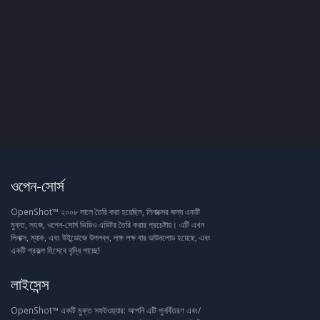
ওপেন-সোর্স
OpenShot™ ২০০৮ সালে তৈরি করা হয়েছিল, লিনাক্সের জন্য একটি
মুক্ত, সহজ, ওপেন-সোর্স ভিডিও এডিটর তৈরি করার প্রচেষ্টায়। এটি এখন
লিনাক্স, ম্যাক, এবং উইন্ডোজে উপলব্ধ, লক্ষ লক্ষ বার ডাউনলোড হয়েছে, এবং
একটি প্রকল্প হিসেবে বৃদ্ধি পাচ্ছে!
লাইসেন্স
OpenShot™ একটি মুক্ত সফটওয়্যার: আপনি এটি পুনর্বিতরণ এবং/