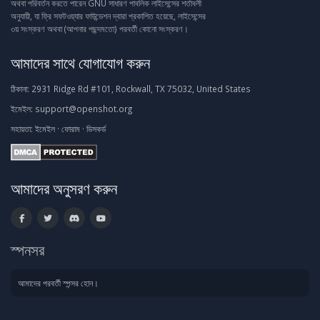
অথবা পরিবর্তন করতে পারেন GNU সাধারণ পাবলিক লাইসেন্সের শর্তাবলী
অনুযায়ী, যা ফ্রি সফটওয়্যার ফাউন্ডেশন দ্বারা প্রকাশিত হয়েছে, লাইসেন্সের
৩য় সংস্করণ অথবা (আপনার পছন্দমতো) পরবর্তী কোনো সংস্করণ।
আমাদের সাথে যোগাযোগ করুন
ঠিকানা:
2931 Ridge Rd #101, Rockwall, TX 75032, United States
ইমেইল:
support@openshot.org
সহায়তা:
ইমেইল
·
ফোরাম
·
ডিসকর্ড
আমাদের অনুসরণ করুন
স্পনসর
আমাদের পরবর্তী স্পন্সর হোন।